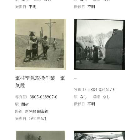
撮影日
不明
撮影日
不明
電柱至急取換作業 電
−
気段
写真ID
3804-034617-0
駅
なし
路線
なし
写真ID
3805-038907-0
撮影日
不明
駅
開封
路線
新開線 隴海線
撮影日
1941年6月