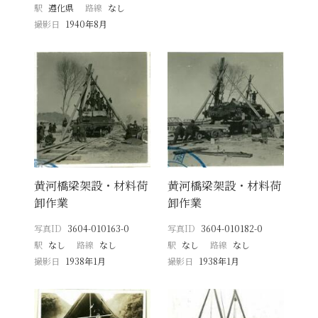
駅
遵化県
路線
なし
撮影日
1940年8月
黄河橋梁架設・材料荷
黄河橋梁架設・材料荷
卸作業
卸作業
写真ID
3604-010163-0
写真ID
3604-010182-0
駅
なし
路線
なし
駅
なし
路線
なし
撮影日
1938年1月
撮影日
1938年1月