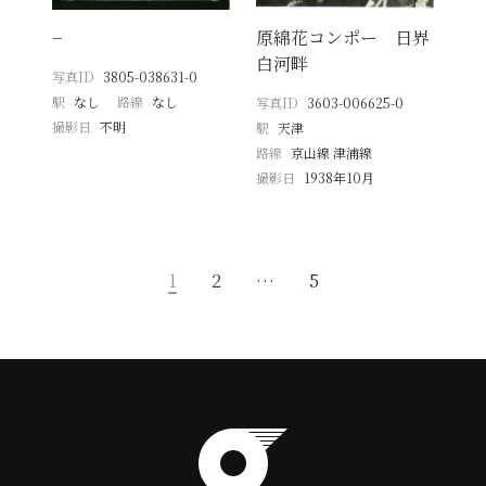
−
原綿花コンポー 日界
白河畔
写真ID
3805-038631-0
駅
なし
路線
なし
写真ID
3603-006625-0
撮影日
不明
駅
天津
路線
京山線 津浦線
撮影日
1938年10月
1
2
…
5