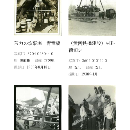
苦力の炊事場 青竜橋
（黄河鉄橋建設）材料
荷卸シ
写真ID
3704-023044-0
駅
青龍橋
路線
京包線
写真ID
3604-010112-0
撮影日
1939年8月18日
駅
なし
路線
なし
撮影日
1938年1月