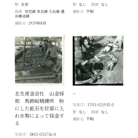
駅
北京
駅
なし
路線
なし
路線
京包線 京古線 大台線 通
撮影日
不明
州東站線
撮影日
1939年8月
北支産金会社 山金採
−
取 馬蹄峪精錬所 粉
写真ID
3703-021935-0
にした鉱石を拉留に入
駅
なし
路線
なし
れ水勢によって採金す
撮影日
不明
る
写真ID
3802-031736-0