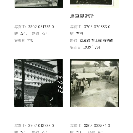
−
馬車製造所
写真ID
3802-031735-0
写真ID
3703-020883-0
駅
なし
路線
なし
駅
石門
撮影日
不明
路線
京漢線 石太線 石徳線
撮影日
1939年7月
−
−
写真ID
3702-018733-0
写真ID
3805-038584-0
駅
なし
路線
なし
駅
なし
路線
なし