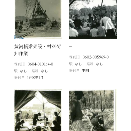
黄河橋梁架設・材料荷
−
卸作業
写真ID
3602-005969-0
駅
なし
路線
なし
写真ID
3604-010164-0
撮影日
不明
駅
なし
路線
なし
撮影日
1938年1月