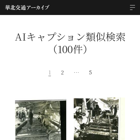
AIキャプション類似検索
（100件）
1
2
…
5