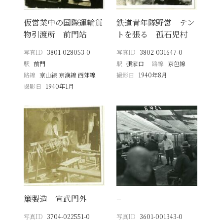
仮営業中の国際運輸貨
鉄道青年隊野営 テン
物引渡所 前門站
トを張る 孤石児村
写真ID
3801-028053-0
写真ID
3802-031647-0
駅
前門
駅
張家口
路線
京包線
路線
京山線 京漢線 西郊線
撮影日
1940年8月
撮影日
1940年1月
簾製造 宣武門外
−
写真ID
3704-022551-0
写真ID
3601-001343-0