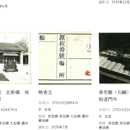
撮影日
1939年11月
0年6月
庭 北新橋 後
晩香玉
香皂厰（石鹼
邸
哈達門外
写真ID
3703-020894-0
駅
北京
-024479-0
写真ID
3703-0221
路線
京包線 京古線 大台線 通州
駅
北京
東站線
京古線 大台線 通州
路線
京包線 京古線
撮影日
1939年7月
東站線