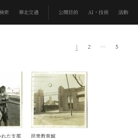
検索
華北交通
公開目的
AI・技術
活動
1
2
…
5
かれた支那
民衆教育館