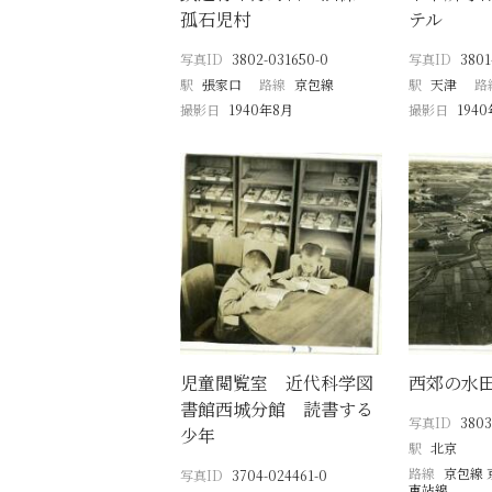
孤石児村
テル
写真ID
3802-031650-0
写真ID
3801
駅
張家口
路線
京包線
駅
天津
路
撮影日
1940年8月
撮影日
194
児童閲覧室 近代科学図
西郊の水
書館西城分館 読書する
写真ID
3803
少年
駅
北京
路線
京包線 
写真ID
3704-024461-0
東站線