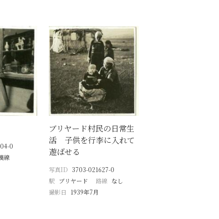
ブリヤード村民の日常生
活 子供を行李に入れて
04-0
遊ばせる
漢線
写真ID
3703-021627-0
駅
ブリヤード
路線
なし
撮影日
1939年7月