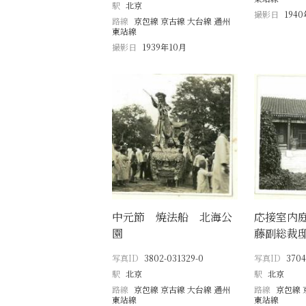
駅
北京
撮影日
194
路線
京包線 京古線 大台線 通州
東站線
撮影日
1939年10月
中元節 焼法船 北海公
応接室内
園
藤副総裁
写真ID
3802-031329-0
写真ID
3704
駅
北京
駅
北京
路線
京包線 京古線 大台線 通州
路線
京包線 
東站線
東站線