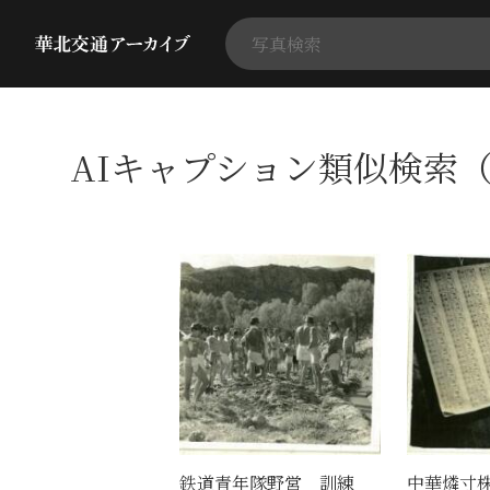
AIキャプション類似検索（
鉄道青年隊野営 訓練
中華燐寸