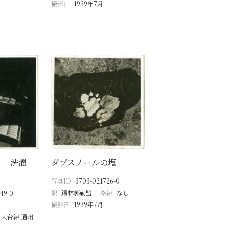
撮影日
1939年7月
） 洗濯
ダブスノールの塩
写真ID
3703-021726-0
駅
錫林郭勒盟
路線
なし
49-0
撮影日
1939年7月
 大台線 通州