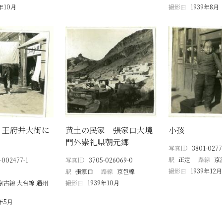
9年10月
撮影日
1939年8月
 王府井大街に
黄土の民家 張家口大境
小孩
門外崇礼県朝元郷
写真ID
3801-0277
駅
正定
路線
京
-002477-1
写真ID
3705-026069-0
撮影日
1939年12月
駅
張家口
路線
京包線
京古線 大台線 通州
撮影日
1939年10月
8年5月