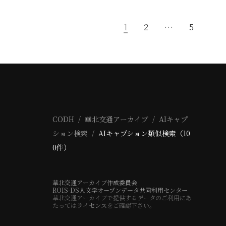
1
2
…
5
CODH
華北交通アーカイブ
AIキャプ
ション検索
AIキャプション類似検索（10
0件）
華北交通アーカイブ作成委員会
ROIS-DS人文学オープンデータ共同利用センター
華北交通アーカイブで提供するデータのご利用にあ
たっては
ライセンス
をご確認下さい。