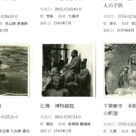
人の子供
写真ID
3802-031040-0
駅
安新
路線
大清河
-028610-0
写真ID
3704-0226
撮影日
1940年7月
線
京山線 津浦線
駅
徐水
路線
京
0年3月
撮影日
1939年8月
田
仏像 博物館庭
下華厳寺 本
の釈迦
-032526-0
写真ID
3801-028724-0
駅
開封
路線
新開線 隴海線
写真ID
3705-0263
京古線 大台線 通州
撮影日
1940年2月
駅
大同
路線
京