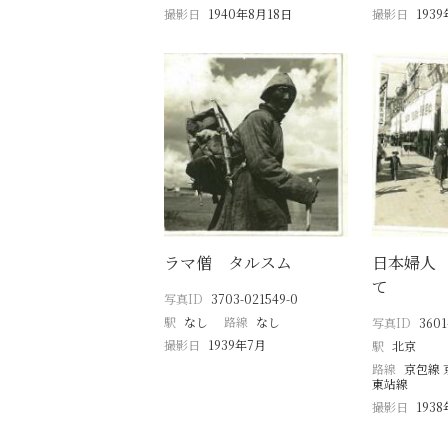
撮影日
1940年8月18日
撮影日
193
ラマ僧 タルスム
日本婦人
て
写真ID
3703-021549-0
駅
なし
路線
なし
写真ID
3601
撮影日
1939年7月
駅
北京
路線
京包線 
東站線
撮影日
193