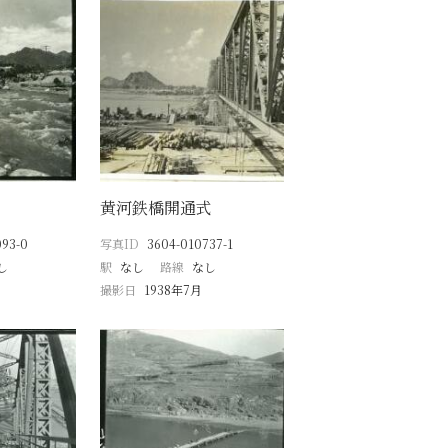
黄河鉄橋開通式
093-0
写真ID
3604-010737-1
し
駅
なし
路線
なし
撮影日
1938年7月