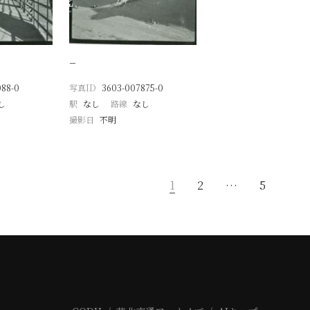
−
088-0
写真ID
3603-007875-0
し
駅
なし
路線
なし
撮影日
不明
1
2
…
5