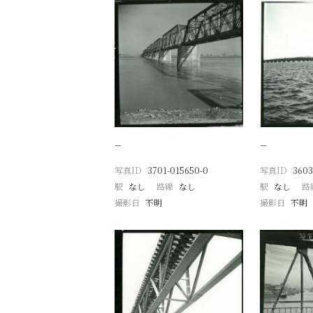
−
−
写真ID
3701-015650-0
写真ID
3603
駅
なし
路線
なし
駅
なし
路
撮影日
不明
撮影日
不明