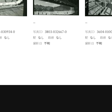
−
−
-030934-0
写真ID
3803-032667-0
写真ID
3604-010
線
なし
駅
なし
路線
なし
駅
なし
路線
な
撮影日
不明
撮影日
不明