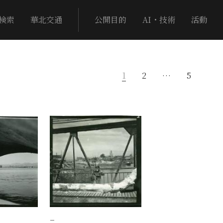
検索
華北交通
公開目的
AI・技術
活動
1
2
…
5
−