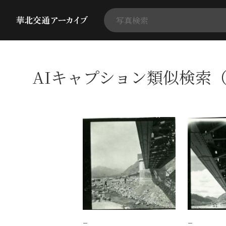
AIキャプション類似検索（
−
−