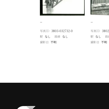
−
−
写真ID
3803-032732-0
写真ID
3802
駅
なし
路線
なし
駅
なし
路
撮影日
不明
撮影日
不明