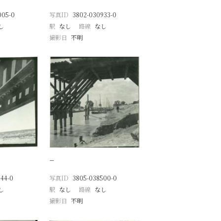
005-0
写真ID
3802-030933-0
し
駅
なし
路線
なし
撮影日
不明
−
44-0
写真ID
3805-038500-0
し
駅
なし
路線
なし
撮影日
不明