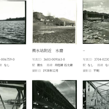
微水站附近 水磨
−
-006759-0
写真ID
3603-009163-0
写真ID
3704-023
線
なし
駅
徽水
路線
井陘線 石太線
駅
なし
路線
な
撮影日
1938年12月
撮影日
不明