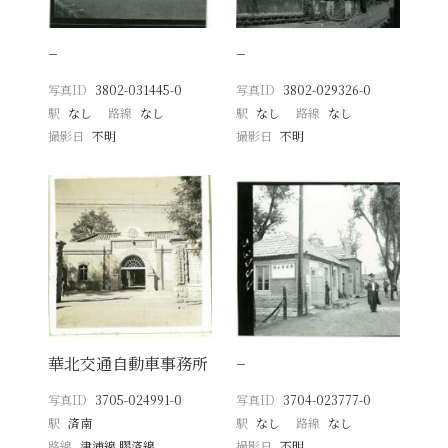
−
−
写真ID
3802-031445-0
写真ID
3802-029326-0
駅
なし
路線
なし
駅
なし
路線
なし
撮影日
不明
撮影日
不明
華北交通自動車事務所
−
写真ID
3705-024991-0
写真ID
3704-023777-0
駅
済南
駅
なし
路線
なし
路線
津浦線 膠済線
撮影日
不明