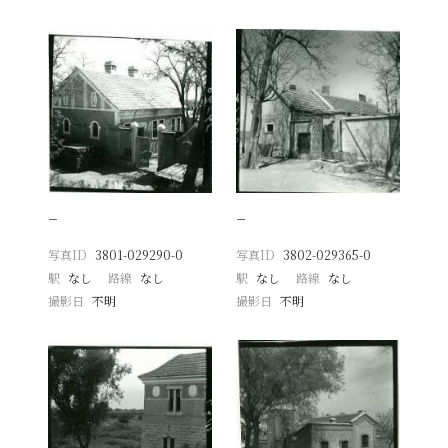
−
−
写真ID
3801-029290-0
写真ID
3802-029365-0
駅
なし
路線
なし
駅
なし
路線
なし
撮影日
不明
撮影日
不明