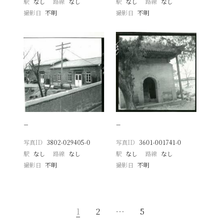
駅
なし
路線
なし
駅
なし
路線
なし
撮影日
不明
撮影日
不明
−
−
写真ID
3802-029405-0
写真ID
3601-001741-0
駅
なし
路線
なし
駅
なし
路線
なし
撮影日
不明
撮影日
不明
1
2
…
5