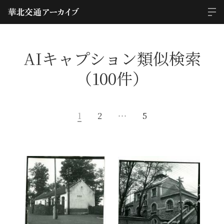
AIキャプション類似検索
（100件）
1
2
…
5