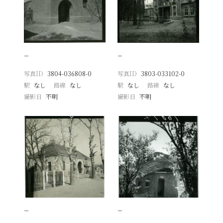
−
−
写真ID
3804-036808-0
写真ID
3803-033102-0
駅
なし
路線
なし
駅
なし
路線
なし
撮影日
不明
撮影日
不明
−
−