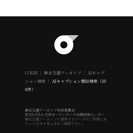
CODH
華北交通アーカイブ
AIキャプ
ション検索
AIキャプション類似検索（10
0件）
華北交通アーカイブ作成委員会
ROIS-DS人文学オープンデータ共同利用センター
華北交通アーカイブで提供するデータのご利用にあ
たっては
ライセンス
をご確認下さい。