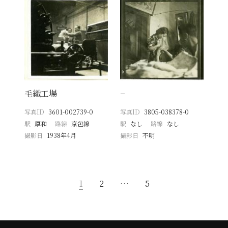
毛織工場
−
写真ID
3601-002739-0
写真ID
3805-038378-0
駅
厚和
路線
京包線
駅
なし
路線
なし
撮影日
1938年4月
撮影日
不明
1
2
…
5