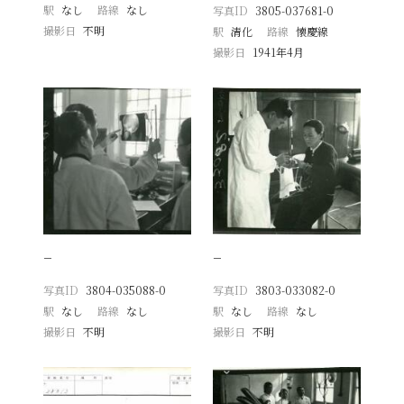
駅
なし
路線
なし
写真ID
3805-037681-0
撮影日
不明
駅
清化
路線
懐慶線
撮影日
1941年4月
−
−
写真ID
3804-035088-0
写真ID
3803-033082-0
駅
なし
路線
なし
駅
なし
路線
なし
撮影日
不明
撮影日
不明