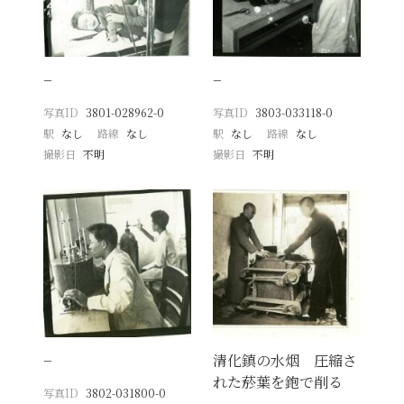
−
−
写真ID
3801-028962-0
写真ID
3803-033118-0
駅
なし
路線
なし
駅
なし
路線
なし
撮影日
不明
撮影日
不明
−
清化鎮の水烟 圧縮さ
れた菸葉を鉋で削る
写真ID
3802-031800-0