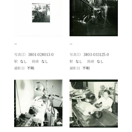
−
−
写真ID
3801-028013-0
写真ID
3803-033125-0
駅
なし
路線
なし
駅
なし
路線
なし
撮影日
不明
撮影日
不明