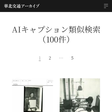
AIキャプション類似検索
（100件）
1
2
…
5