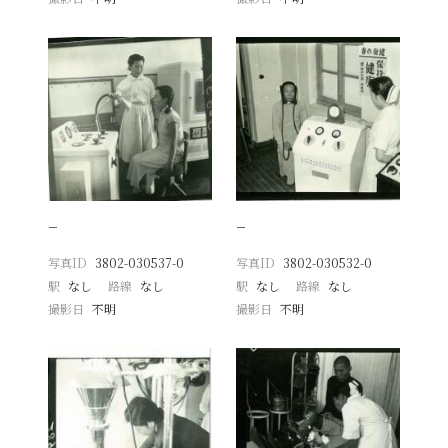
−
−
写真ID
3802-030537-0
写真ID
3802-030532-0
駅
なし
路線
なし
駅
なし
路線
なし
撮影日
不明
撮影日
不明