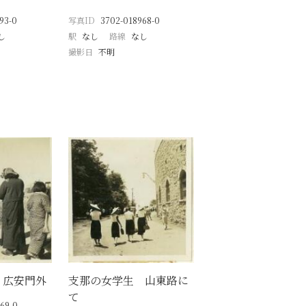
93-0
写真ID
3702-018968-0
し
駅
なし
路線
なし
撮影日
不明
 広安門外
支那の女学生 山東路に
て
69-0