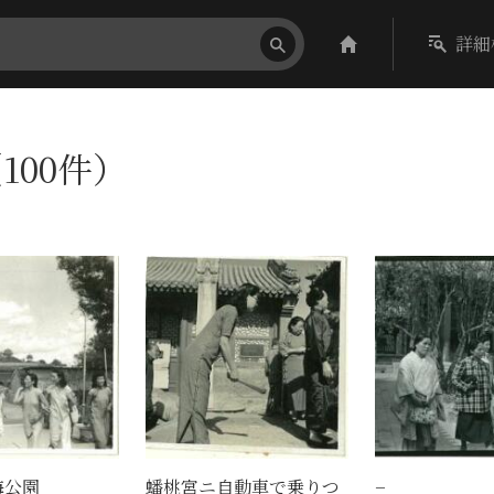
詳細
100件）
海公園
蟠桃宮ニ自動車で乗りつ
−