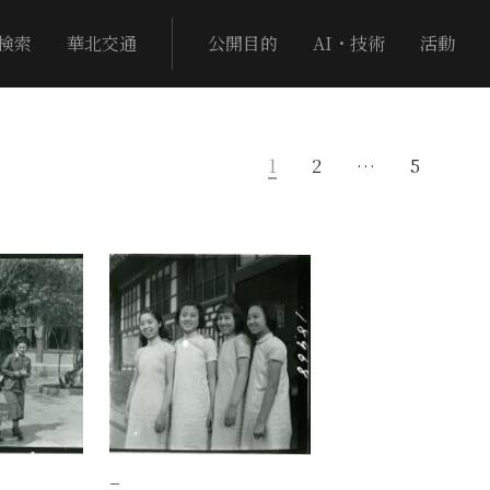
検索
華北交通
公開目的
AI・技術
活動
1
2
…
5
−