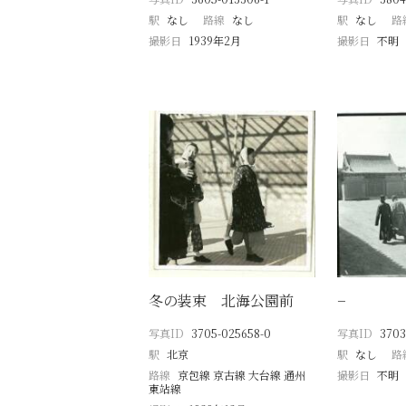
駅
なし
路線
なし
駅
なし
路
撮影日
1939年2月
撮影日
不明
冬の装束 北海公園前
−
写真ID
3705-025658-0
写真ID
3703
駅
北京
駅
なし
路
路線
京包線 京古線 大台線 通州
撮影日
不明
東站線