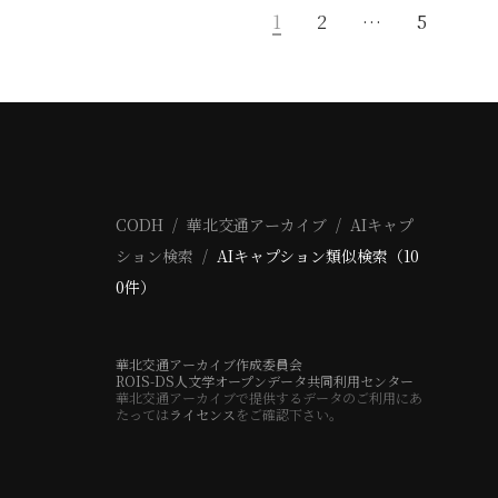
1
2
…
5
CODH
華北交通アーカイブ
AIキャプ
ション検索
AIキャプション類似検索（10
0件）
華北交通アーカイブ作成委員会
ROIS-DS人文学オープンデータ共同利用センター
華北交通アーカイブで提供するデータのご利用にあ
たっては
ライセンス
をご確認下さい。