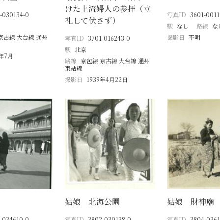
けた上流婦人の参拝（立
-030134-0
写真ID
3601-0011
礼して伏さず）
駅
なし
路線
な
京古線 大台線 通州
撮影日
不明
写真ID
3701-016243-0
駅
北京
0年7月
路線
京包線 京古線 大台線 通州
東站線
撮影日
1939年4月22日
姑娘 北海公園
姑娘 財神廟
-034610-0
写真ID
3802-030138-0
写真ID
3804-0361