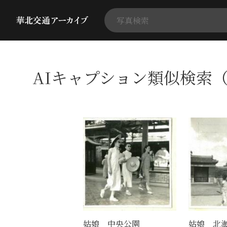
AIキャプション類似検索（
姑娘 中央公園
姑娘 北