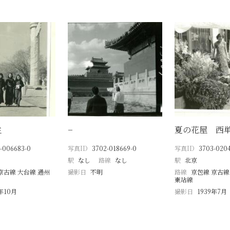
生
−
夏の花屋 西
-006683-0
写真ID
3702-018669-0
写真ID
3703-020
駅
なし
路線
なし
駅
北京
京古線 大台線 通州
撮影日
不明
路線
京包線 京古線
東站線
8年10月
撮影日
1939年7月