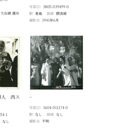
写真ID
3805-039499-0
 大台線 通州
駅
青島
路線
膠済線
撮影日
1941年6月
婦人 西ス
−
写真ID
3604-011174-0
駅
なし
路線
なし
54-1
撮影日
不明
なし