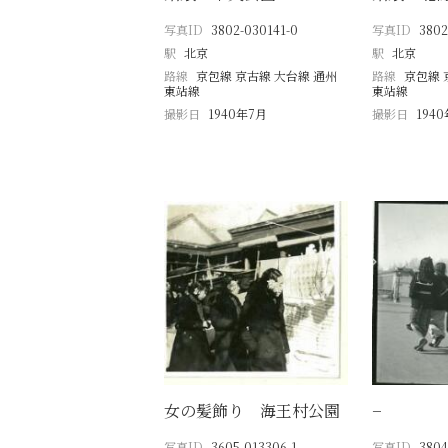
写真ID
3802-030141-0
写真ID
3802
駅
北京
駅
北京
路線
京包線 京古線 大台線 通州
路線
京包線 
東站線
東站線
撮影日
1940年7月
撮影日
194
女の髪飾り 海王村公園
−
写真ID
3605-013306-1
写真ID
3804