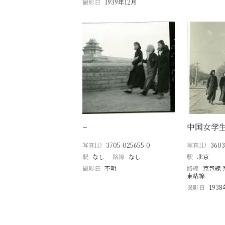
撮影日
1939年12月
−
中国女学
写真ID
3705-025655-0
写真ID
3603
駅
なし
路線
なし
駅
北京
撮影日
不明
路線
京包線 
東站線
撮影日
193