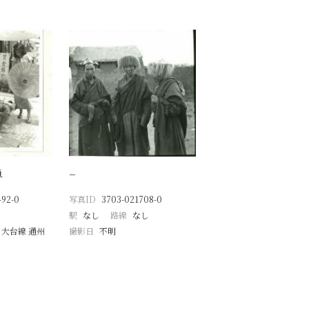
単
−
492-0
写真ID
3703-021708-0
駅
なし
路線
なし
 大台線 通州
撮影日
不明