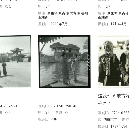
線
なし
駅
北京
駅
北京
路線
京包線 京古線 大台線 通州
路線
京包線 京古線
東站線
東站線
撮影日
1940年7月
撮影日
1941年1月
−
盛装せる蒙古
ニット
-020521-0
写真ID
3702-017981-0
線
なし
駅
なし
路線
なし
写真ID
3704-0222
撮影日
不明
駅
西蘇尼特
路線
撮影日
1939年7月