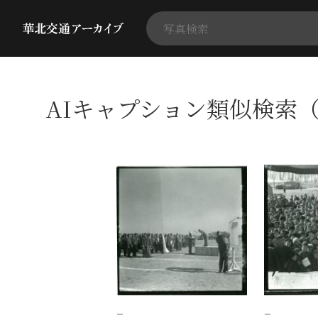
AIキャプション類似検索（
−
−