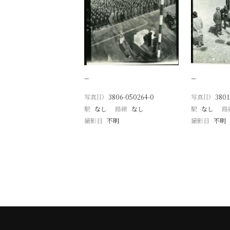
−
−
写真ID
3806-050264-0
写真ID
3801
駅
なし
路線
なし
駅
なし
路
撮影日
不明
撮影日
不明