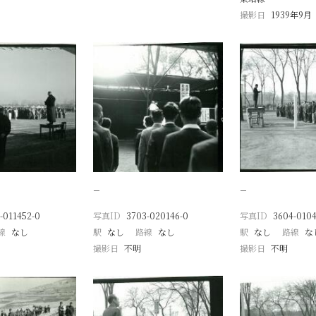
撮影日
1939年9月
−
−
-011452-0
写真ID
3703-020146-0
写真ID
3604-0104
線
なし
駅
なし
路線
なし
駅
なし
路線
な
撮影日
不明
撮影日
不明