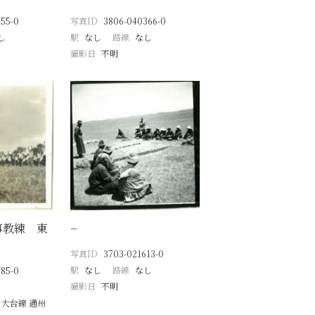
55-0
写真ID
3806-040366-0
し
駅
なし
路線
なし
撮影日
不明
事教練 東
−
写真ID
3703-021613-0
駅
なし
路線
なし
85-0
撮影日
不明
 大台線 通州