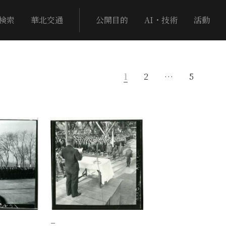
検索
華北交通
公開目的
AI・技術
活動
1
2
…
5
−