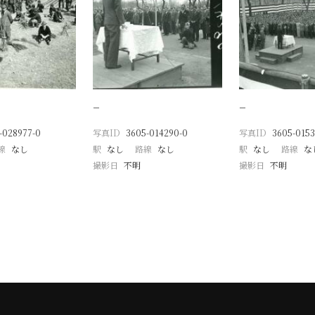
−
−
-028977-0
写真ID
3605-014290-0
写真ID
3605-0153
線
なし
駅
なし
路線
なし
駅
なし
路線
な
撮影日
不明
撮影日
不明