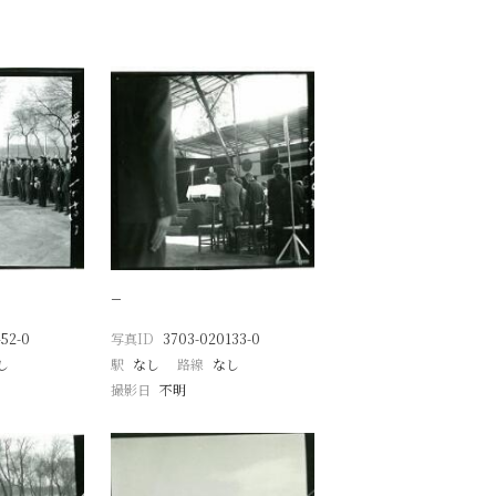
−
52-0
写真ID
3703-020133-0
し
駅
なし
路線
なし
撮影日
不明