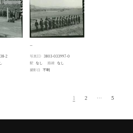
−
38-2
写真ID
3803-033997-0
し
駅
なし
路線
なし
撮影日
不明
1
2
…
5