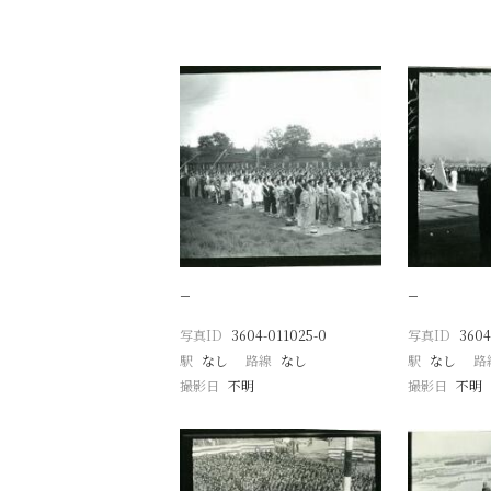
−
−
写真ID
3604-011025-0
写真ID
3604
駅
なし
路線
なし
駅
なし
路
撮影日
不明
撮影日
不明