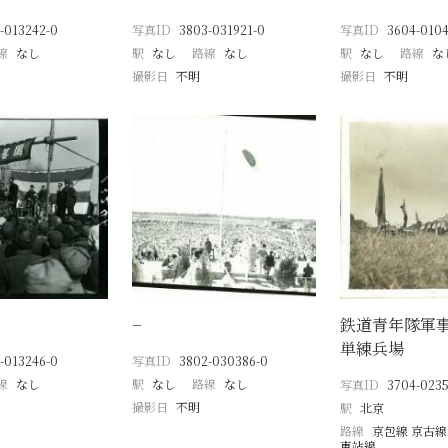
-013242-0
写真ID
3803-031921-0
写真ID
3604-0104
線
なし
駅
なし
路線
なし
駅
なし
路線
な
撮影日
不明
撮影日
不明
−
鉄道青年隊軍
単練兵場
-013246-0
写真ID
3802-030386-0
線
なし
駅
なし
路線
なし
写真ID
3704-0235
撮影日
不明
駅
北京
路線
京包線 京古線
東站線