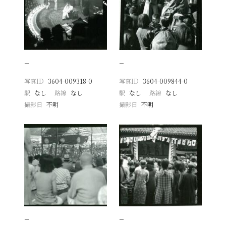
−
−
写真ID
3604-009318-0
写真ID
3604-009844-0
駅
なし
路線
なし
駅
なし
路線
なし
撮影日
不明
撮影日
不明
−
−