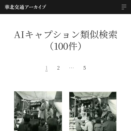
AIキャプション類似検索
（100件）
1
2
…
5