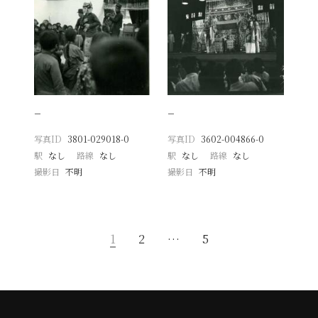
−
−
写真ID
3801-029018-0
写真ID
3602-004866-0
駅
なし
路線
なし
駅
なし
路線
なし
撮影日
不明
撮影日
不明
1
2
…
5