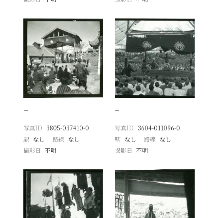
−
−
写真ID
3805-037410-0
写真ID
3604-011096-0
駅
なし
路線
なし
駅
なし
路線
なし
撮影日
不明
撮影日
不明