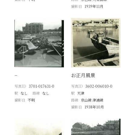
撮影日
1939年11月
−
お正月風景
写真ID
3701-017631-0
写真ID
3602-006010-0
駅
なし
路線
なし
駅
天津
撮影日
不明
路線
京山線 津浦線
撮影日
1938年10月