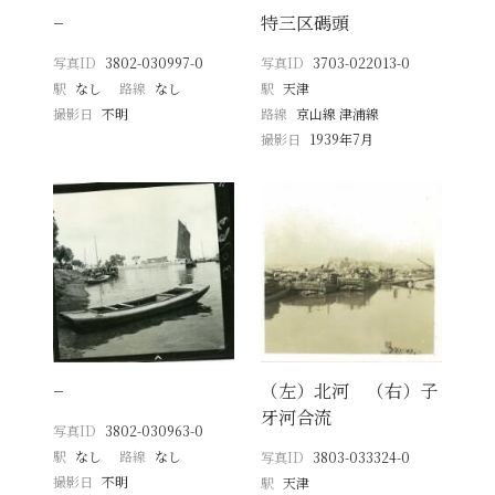
−
特三区碼頭
写真ID
3802-030997-0
写真ID
3703-022013-0
駅
なし
路線
なし
駅
天津
撮影日
不明
路線
京山線 津浦線
撮影日
1939年7月
−
（左）北河 （右）子
牙河合流
写真ID
3802-030963-0
駅
なし
路線
なし
写真ID
3803-033324-0
撮影日
不明
駅
天津