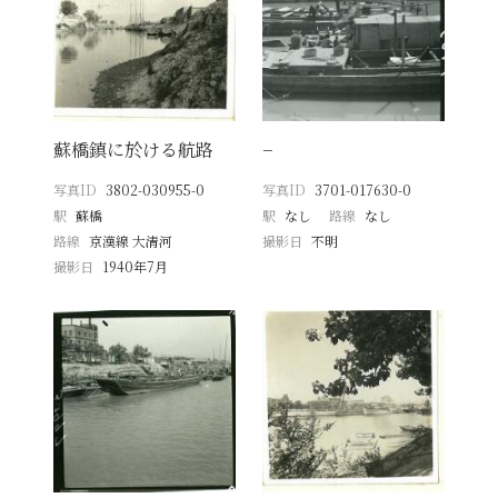
蘇橋鎮に於ける航路
−
写真ID
3802-030955-0
写真ID
3701-017630-0
駅
蘇橋
駅
なし
路線
なし
路線
京漢線 大清河
撮影日
不明
撮影日
1940年7月