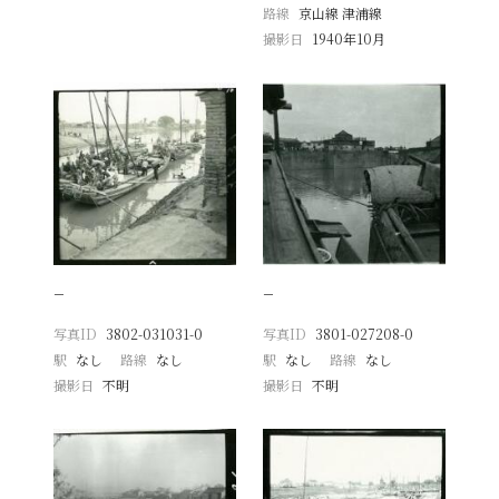
路線
京山線 津浦線
撮影日
1940年10月
−
−
写真ID
3802-031031-0
写真ID
3801-027208-0
駅
なし
路線
なし
駅
なし
路線
なし
撮影日
不明
撮影日
不明