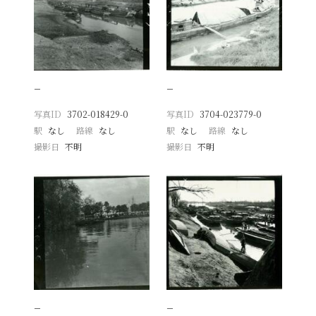
−
−
写真ID
3702-018429-0
写真ID
3704-023779-0
駅
なし
路線
なし
駅
なし
路線
なし
撮影日
不明
撮影日
不明
−
−