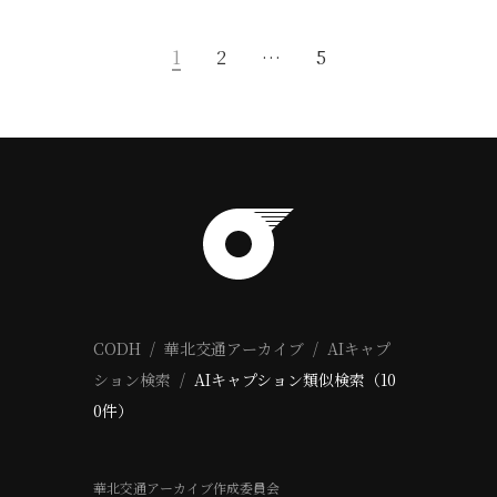
1
2
…
5
CODH
華北交通アーカイブ
AIキャプ
ション検索
AIキャプション類似検索（10
0件）
華北交通アーカイブ作成委員会