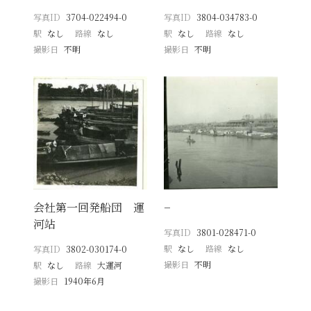
写真ID
3704-022494-0
写真ID
3804-034783-0
駅
なし
路線
なし
駅
なし
路線
なし
撮影日
不明
撮影日
不明
会社第一回発船団 運
−
河站
写真ID
3801-028471-0
駅
なし
路線
なし
写真ID
3802-030174-0
撮影日
不明
駅
なし
路線
大運河
撮影日
1940年6月