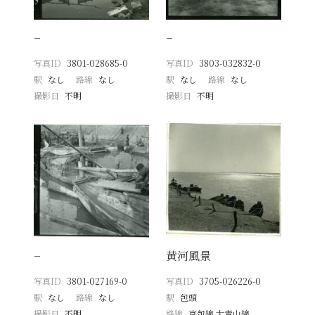
−
−
写真ID
3801-028685-0
写真ID
3803-032832-0
駅
なし
路線
なし
駅
なし
路線
なし
撮影日
不明
撮影日
不明
−
黄河風景
写真ID
3801-027169-0
写真ID
3705-026226-0
駅
なし
路線
なし
駅
包頭
撮影日
不明
路線
京包線 大青山線