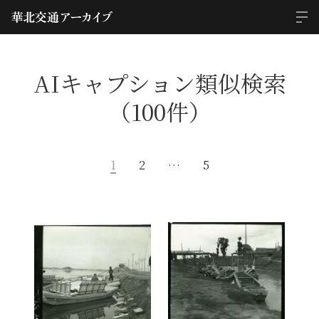
AIキャプション類似検索
（100件）
1
2
…
5