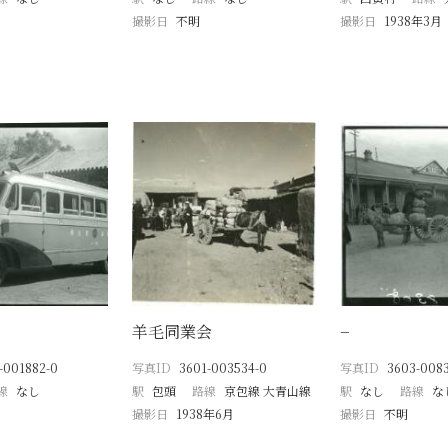
撮影日
不明
撮影日
1938年3月
羊毛同業会
−
-001882-0
写真ID
3601-003534-0
写真ID
3603-008
線
なし
駅
包頭
路線
京包線 大青山線
駅
なし
路線
な
撮影日
1938年6月
撮影日
不明