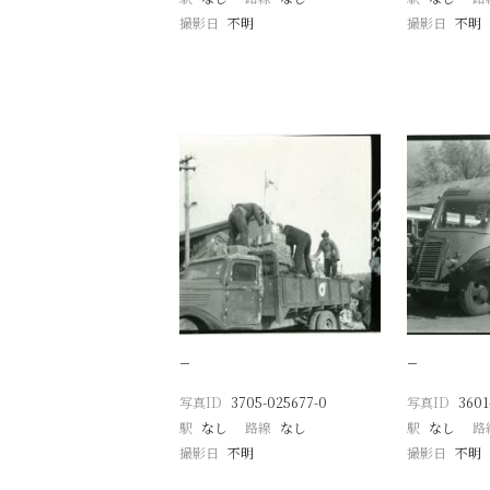
撮影日
不明
撮影日
不明
−
−
写真ID
3705-025677-0
写真ID
3601
駅
なし
路線
なし
駅
なし
路
撮影日
不明
撮影日
不明