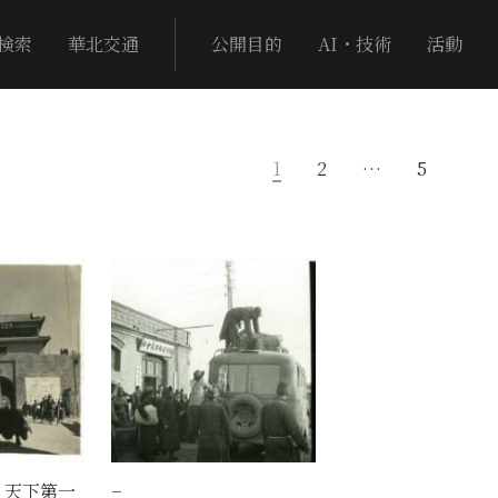
検索
華北交通
公開目的
AI・技術
活動
1
2
…
5
 天下第一
−