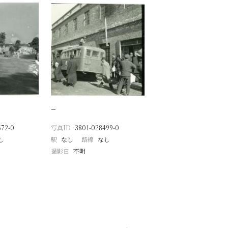
−
672-0
写真ID
3801-028499-0
し
駅
なし
路線
なし
撮影日
不明