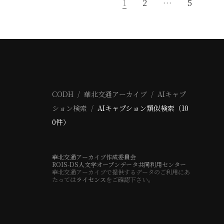
1
2
…
5
CODH
華北交通アーカイブ
AIキャプ
ション検索
AIキャプション類似検索（10
0件）
華北交通アーカイブ作成委員会
ROIS-DS人文学オープンデータ共同利用センター
華北交通アーカイブで提供するデータのご利用にあ
たっては
ライセンス
をご確認下さい。