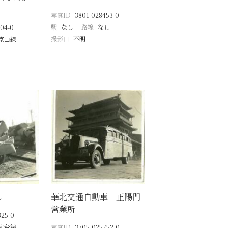
写真ID
3801-028453-0
駅
なし
路線
なし
04-0
撮影日
不明
京山線
し
華北交通自動車 正陽門
営業所
325-0
大台線
写真ID
3705-025752-0