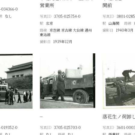
営業所
関前
-034366-0
線
なし
写真ID
3705-025754-0
写真ID
3801-0285
駅
北京
駅
山海関
路線
路線
京包線 京古線 大台線 通州
撮影日
1940年3月
東站線
撮影日
1939年12月
−
落花生ノ荷卸
-019352-0
写真ID
3705-025703-0
写真ID
3601-000
線
なし
駅
なし
路線
なし
駅
西黄村
路線