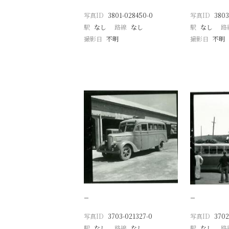
写真ID
3801-028450-0
写真ID
3803
駅
なし
路線
なし
駅
なし
路
撮影日
不明
撮影日
不明
−
−
写真ID
3703-021327-0
写真ID
3702
駅
なし
路線
なし
駅
なし
路