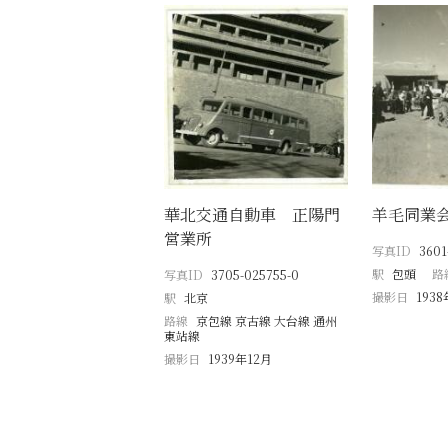
華北交通自動車 正陽門
羊毛同業
営業所
写真ID
3601
駅
包頭
路
写真ID
3705-025755-0
撮影日
193
駅
北京
路線
京包線 京古線 大台線 通州
東站線
撮影日
1939年12月