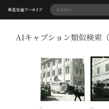
AIキャプション類似検索（
−
−