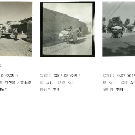
会
−
−
-003535-0
写真ID
3806-050349-2
写真ID
3602-004
線
京包線 大青山線
駅
なし
路線
なし
駅
なし
路線
な
8年6月
撮影日
不明
撮影日
不明