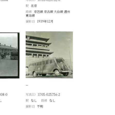
駅
北京
路線
京包線 京古線 大台線 通州
東站線
撮影日
1939年12月
−
308-0
写真ID
3705-025756-2
し
駅
なし
路線
なし
撮影日
不明