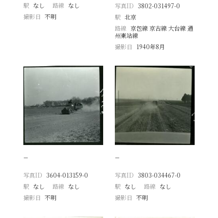
駅
なし
路線
なし
写真ID
3802-031497-0
撮影日
不明
駅
北京
路線
京包線 京古線 大台線 通
州東站線
撮影日
1940年8月
−
−
写真ID
3604-013159-0
写真ID
3803-034467-0
駅
なし
路線
なし
駅
なし
路線
なし
撮影日
不明
撮影日
不明