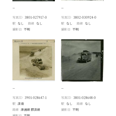
−
−
写真ID
3801-027917-0
写真ID
3802-030924-0
駅
なし
路線
なし
駅
なし
路線
なし
撮影日
不明
撮影日
不明
−
−
写真ID
3901-028647-1
写真ID
3801-028648-0
駅
済南
駅
なし
路線
なし
路線
津浦線 膠済線
撮影日
不明
撮影日
不明