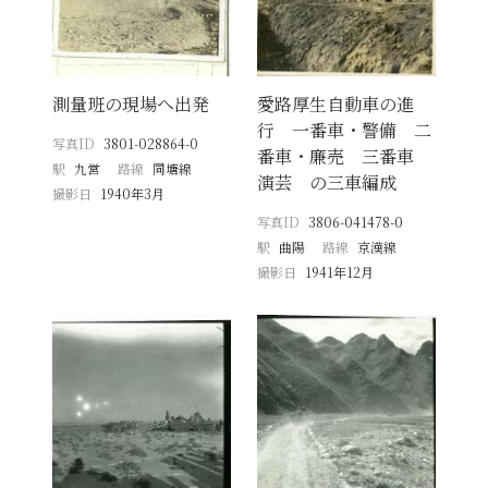
測量班の現場へ出発
愛路厚生自動車の進
行 一番車・警備 二
写真ID
3801-028864-0
番車・廉売 三番車
駅
九営
路線
同塘線
演芸 の三車編成
撮影日
1940年3月
写真ID
3806-041478-0
駅
曲陽
路線
京漢線
撮影日
1941年12月