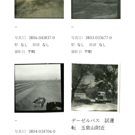
−
−
写真ID
3806-041837-0
写真ID
3803-033677-0
駅
なし
路線
なし
駅
なし
路線
なし
撮影日
不明
撮影日
不明
−
デーゼルバス 試運
転 玉泉山附近
写真ID
3804-034706-0