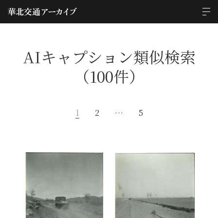
AIキャプション類似検索
（100件）
1
2
…
5