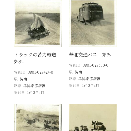
トラックの苦力輸送
華北交通バス 郊外
郊外
写真ID
3801-028650-0
駅
済南
写真ID
3801-028424-0
路線
津浦線 膠済線
駅
済南
撮影日
1940年2月
路線
津浦線 膠済線
撮影日
1940年3月