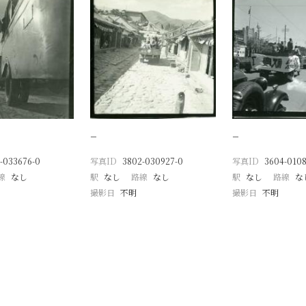
−
−
-033676-0
写真ID
3802-030927-0
写真ID
3604-0108
線
なし
駅
なし
路線
なし
駅
なし
路線
な
撮影日
不明
撮影日
不明