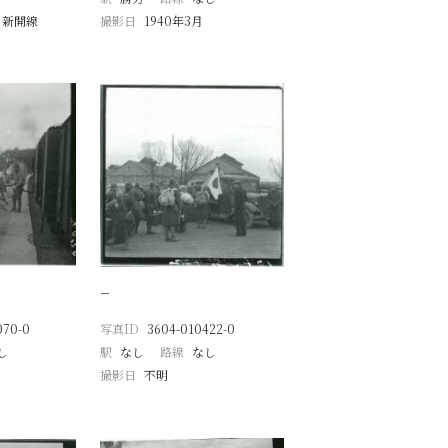
 新開線
撮影日
1940年3月
月
−
070-0
写真ID
3604-010422-0
し
駅
なし
路線
なし
撮影日
不明