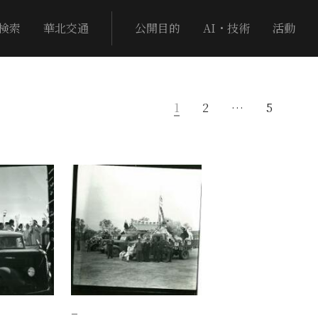
検索
華北交通
公開目的
AI・技術
活動
1
2
…
5
−