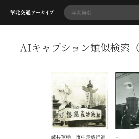
AIキャプション類似検索（
滅共運動 市中示威行進
−