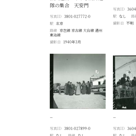
隊の集合 天安門
写真ID
3604
駅
なし
路
写真ID
3801-027772-0
撮影日
不明
駅
北京
路線
京包線 京古線 大台線 通州
東站線
撮影日
1940年3月
−
−
写真ID
3801-027899-0
写真ID
3604
駅
なし
路線
なし
駅
なし
路