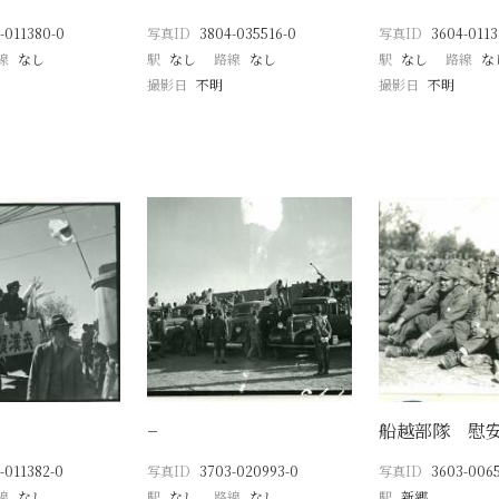
-011380-0
写真ID
3804-035516-0
写真ID
3604-0113
線
なし
駅
なし
路線
なし
駅
なし
路線
な
撮影日
不明
撮影日
不明
−
船越部隊 慰
-011382-0
写真ID
3703-020993-0
写真ID
3603-0065
線
なし
駅
なし
路線
なし
駅
新郷