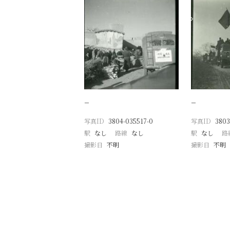
−
−
写真ID
3804-035517-0
写真ID
3803
駅
なし
路線
なし
駅
なし
路
撮影日
不明
撮影日
不明