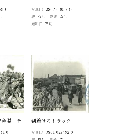
81-0
写真ID
3802-030383-0
し
駅
なし
路線
なし
撮影日
不明
安会場ニテ
到着せるトラック
61-0
写真ID
3801-028492-0
駅
勝芳
路線
なし