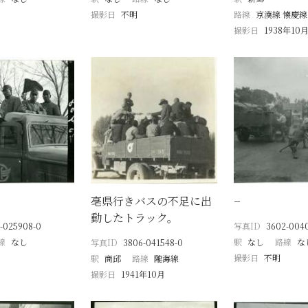
撮影日
不明
路線
京漢線 懐慶線
撮影日
1938年10
亳県行きバスの不足に出
−
動したトラック。
-025908-0
写真ID
3602-004
線
なし
駅
なし
路線
な
写真ID
3806-041548-0
撮影日
不明
駅
商邱
路線
隴海線
撮影日
1941年10月