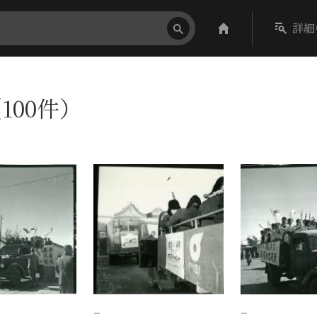
詳細
100件）
−
−