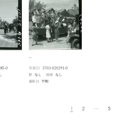
−
85-0
写真ID
3703-020291-0
し
駅
なし
路線
なし
撮影日
不明
1
2
…
5