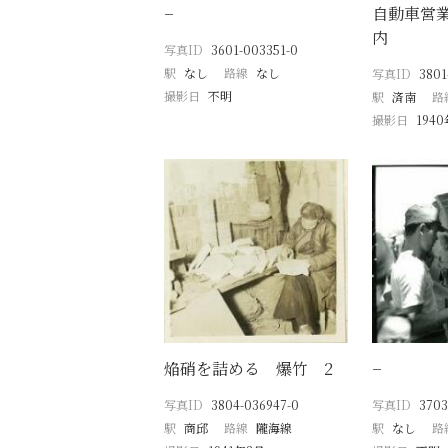
−
自動車営
内
写真ID
3601-003351-0
駅
なし
路線
なし
写真ID
3801
撮影日
不明
駅
済南
路
撮影日
194
焔硝を詰める 爆竹 2
−
写真ID
3804-036947-0
写真ID
3703
駅
商邱
路線
隴海線
駅
なし
路