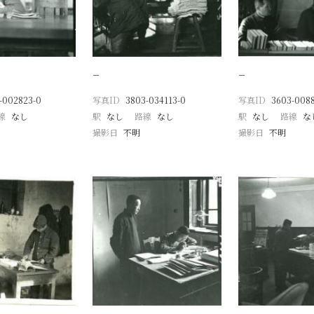
−
−
-002823-0
写真ID
3803-034113-0
写真ID
3603-0088
線
なし
駅
なし
路線
なし
駅
なし
路線
な
撮影日
不明
撮影日
不明