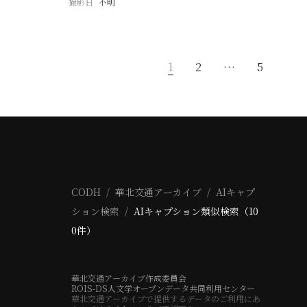
撮影日
不明
1
2
…
5
CODH
華北交通アーカイブ
AIキャプ
ション検索
AIキャプション類似検索（10
0件）
華北交通アーカイブ作成委員会
ROIS-DS人文学オープンデータ共同利用センター
華北交通アーカイブで提供するデータのご利用にあ