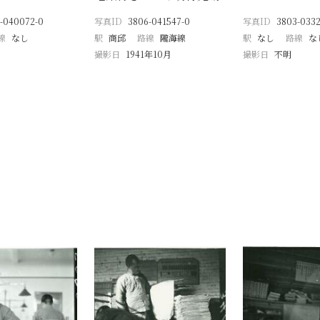
-040072-0
写真ID
3806-041547-0
写真ID
3803-0332
線
なし
駅
商邱
路線
隴海線
駅
なし
路線
な
撮影日
1941年10月
撮影日
不明