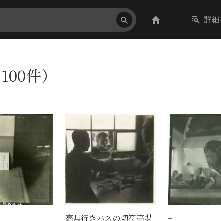
詳細
100件）
亳県行きバスの切符売場
−