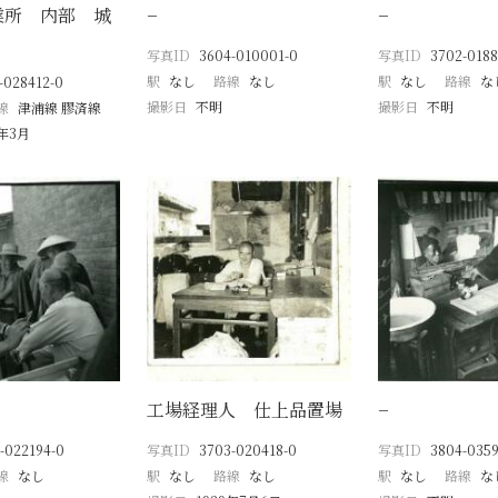
業所 内部 城
−
−
写真ID
3604-010001-0
写真ID
3702-0188
駅
なし
路線
なし
駅
なし
路線
な
-028412-0
撮影日
不明
撮影日
不明
線
津浦線 膠済線
0年3月
工場経理人 仕上品置場
−
-022194-0
写真ID
3703-020418-0
写真ID
3804-0359
線
なし
駅
なし
路線
なし
駅
なし
路線
な