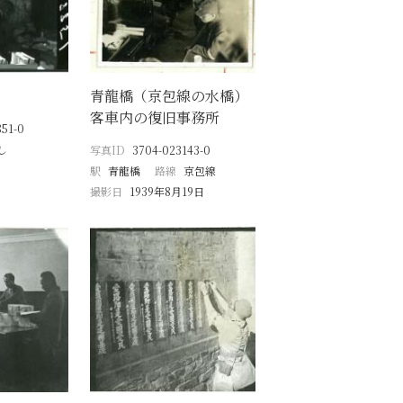
青龍橋（京包線の水橋）
客車内の復旧事務所
51-0
し
写真ID
3704-023143-0
駅
青龍橋
路線
京包線
撮影日
1939年8月19日