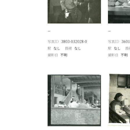
−
−
写真ID
3803-032028-0
写真ID
3601
駅
なし
路線
なし
駅
なし
路
撮影日
不明
撮影日
不明