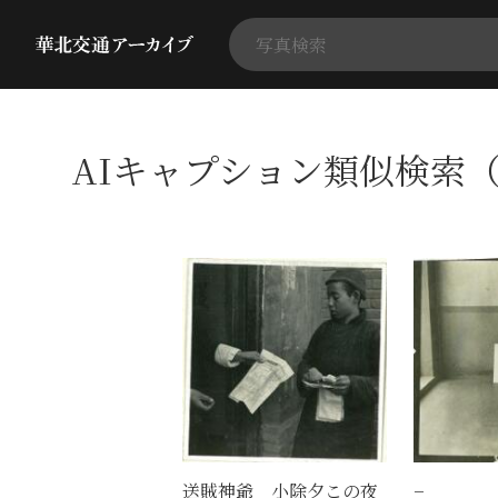
AIキャプション類似検索（
送賊神爺 小除夕この夜
−