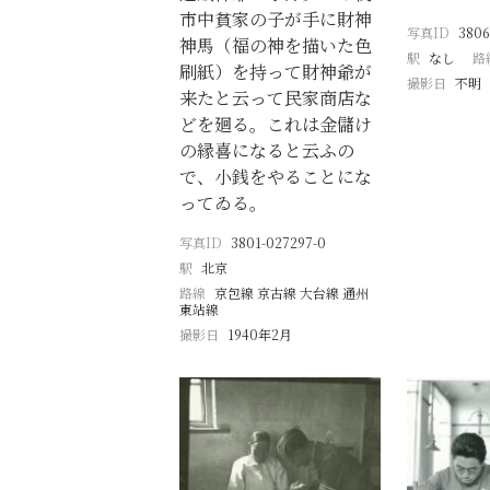
市中貧家の子が手に財神
写真ID
3806
神馬（福の神を描いた色
駅
なし
路
刷紙）を持って財神爺が
撮影日
不明
来たと云って民家商店な
どを廻る。これは金儲け
の縁喜になると云ふの
で、小銭をやることにな
ってゐる。
写真ID
3801-027297-0
駅
北京
路線
京包線 京古線 大台線 通州
東站線
撮影日
1940年2月