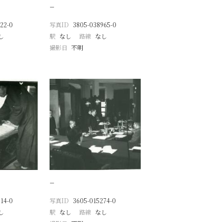
−
22-0
写真ID
3805-038965-0
し
駅
なし
路線
なし
撮影日
不明
−
14-0
写真ID
3605-015274-0
し
駅
なし
路線
なし