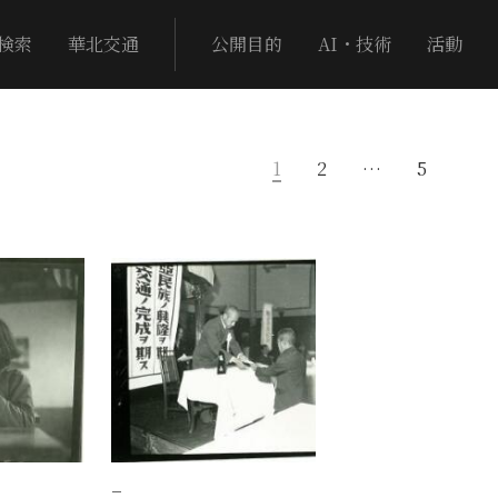
検索
華北交通
公開目的
AI・技術
活動
1
2
…
5
−