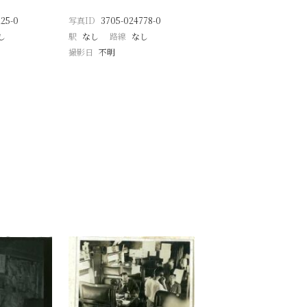
25-0
写真ID
3705-024778-0
し
駅
なし
路線
なし
撮影日
不明