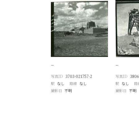
−
−
写真ID
3703-021757-2
写真ID
3806
駅
なし
路線
なし
駅
なし
路
撮影日
不明
撮影日
不明