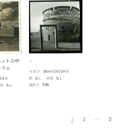
ニットの中
−
ンスム
写真ID
3804-034709-0
駅
なし
路線
なし
54-0
撮影日
不明
線
なし
1
2
…
5