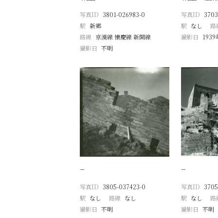
写真ID
3801-026983-0
写真ID
3703
駅
新郷
駅
なし
路
路線
京漢線 懐慶線 新開線
撮影日
193
撮影日
不明
−
−
写真ID
3805-037423-0
写真ID
3705
駅
なし
路線
なし
駅
なし
路
撮影日
不明
撮影日
不明