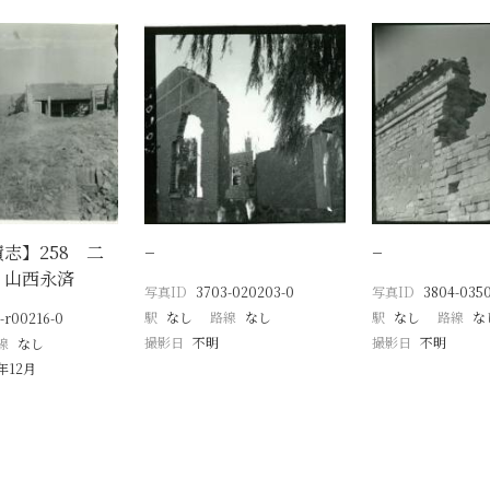
志】258 二
−
−
 山西永済
写真ID
3703-020203-0
写真ID
3804-035
駅
なし
路線
なし
駅
なし
路線
な
-r00216-0
撮影日
不明
撮影日
不明
線
なし
0年12月