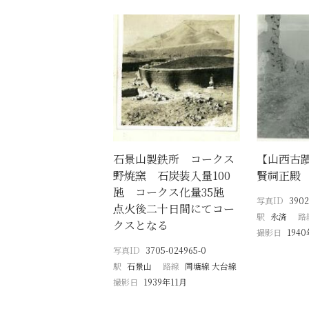
石景山製鉄所 コークス
【山西古蹟
野焼窯 石炭装入量100
賢祠正殿
瓲 コークス化量35瓲
写真ID
3902
点火後二十日間にてコー
駅
永済
路
クスとなる
撮影日
194
写真ID
3705-024965-0
駅
石景山
路線
同塘線 大台線
撮影日
1939年11月