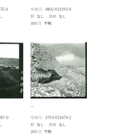
75-0
写真ID
3802-031193-0
し
駅
なし
路線
なし
撮影日
不明
−
887-0
写真ID
3703-021474-2
し
駅
なし
路線
なし
撮影日
不明