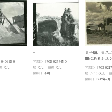
−
貝子廟、東ス
間にあるシユ
-040625-0
写真ID
3705-025945-0
線
なし
駅
なし
路線
なし
写真ID
3703-0217
撮影日
不明
駅
シユンスム
路
撮影日
1939年7月