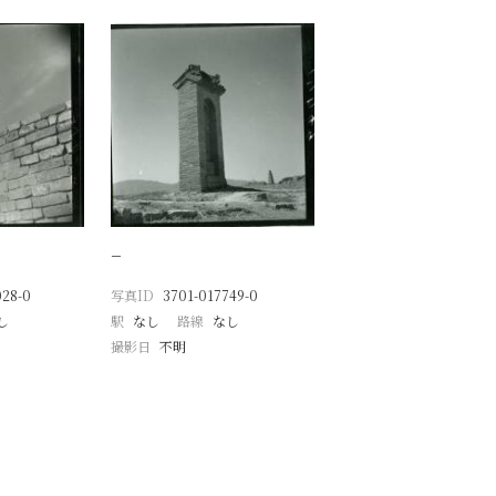
−
028-0
写真ID
3701-017749-0
し
駅
なし
路線
なし
撮影日
不明