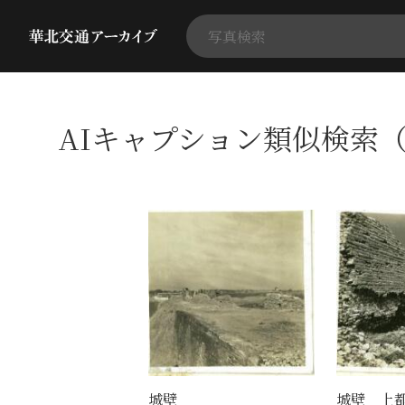
AIキャプション類似検索（
城壁
城壁 上