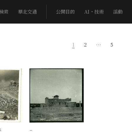
検索
華北交通
公開目的
AI・技術
活動
1
2
…
5
跡
−