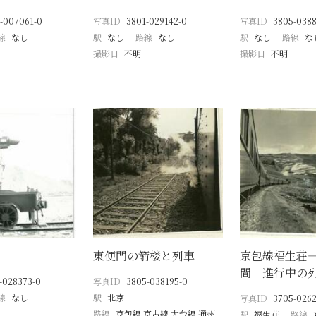
-007061-0
写真ID
3801-029142-0
写真ID
3805-0388
線
なし
駅
なし
路線
なし
駅
なし
路線
な
撮影日
不明
撮影日
不明
東便門の箭楼と列車
京包線福生荘
間 進行中の
-028373-0
写真ID
3805-038195-0
線
なし
駅
北京
写真ID
3705-0262
路線
京包線 京古線 大台線 通州
駅
福生荘
路線