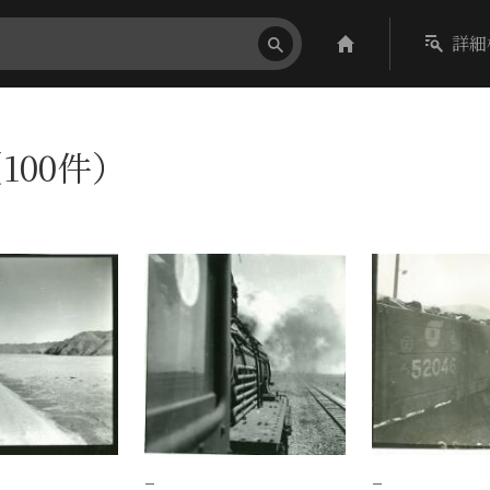
詳細
100件）
−
−