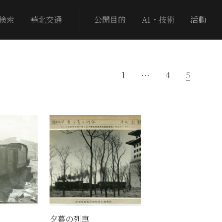
検索
華北交通
公開目的
AI・技術
活動
1
…
4
5
夕暮の列車