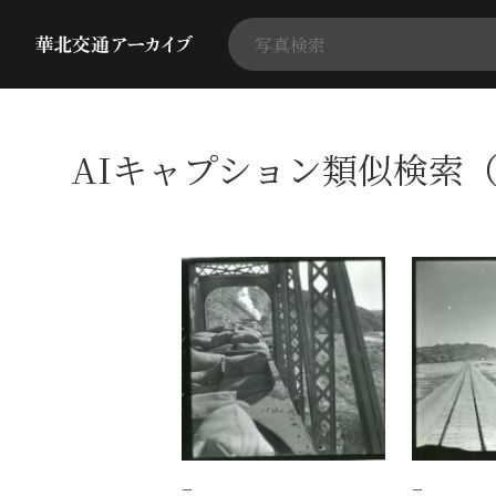
AIキャプション類似検索（
−
−