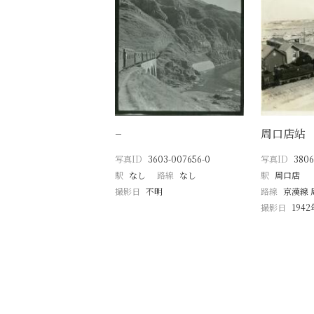
−
周口店站
写真ID
3603-007656-0
写真ID
3806
駅
なし
路線
なし
駅
周口店
撮影日
不明
路線
京漢線 
撮影日
194