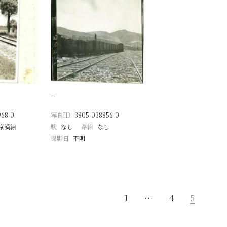
−
968-0
写真ID
3805-038856-0
京漢線
駅
なし
路線
なし
撮影日
不明
1
…
4
5