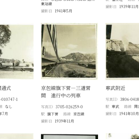
東站線
撮影日
1939年11月
撮影日
1941年5月
開通式
京包線旗下営―三道営
寧武附近
間 進行中の列車
-010747-1
写真ID
3806-0418
線
なし
駅
寧武
路線
同
写真ID
3705-026259-0
8年7月
撮影日
1941年10月
駅
旗下営
路線
京包線
撮影日
1939年11月