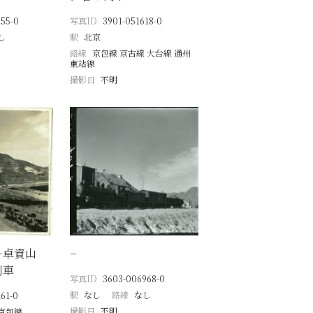
55-0
写真ID
3901-051618-0
し
駅
北京
路線
京包線 京古線 大台線 通州
東站線
撮影日
不明
―卓資山
−
列車
写真ID
3603-006968-0
駅
なし
路線
なし
61-0
撮影日
不明
京包線