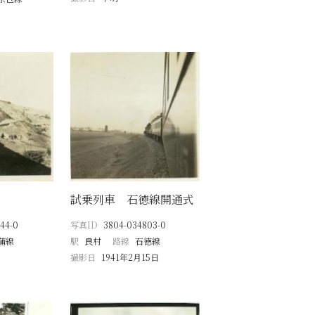
試乗列車 石徳線開通式
44-0
写真ID
3804-034803-0
蒲線
駅
良村
路線
石徳線
撮影日
1941年2月15日