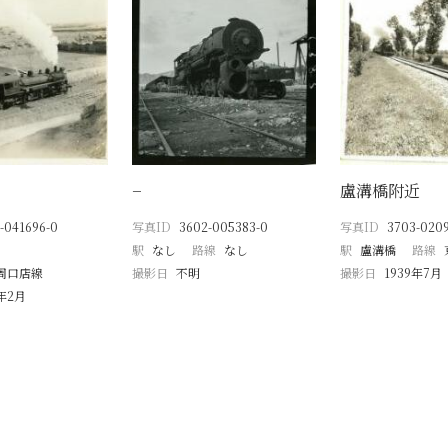
−
盧溝橋附近
-041696-0
写真ID
3602-005383-0
写真ID
3703-020
駅
なし
路線
なし
駅
盧溝橋
路線
周口店線
撮影日
不明
撮影日
1939年7月
2年2月