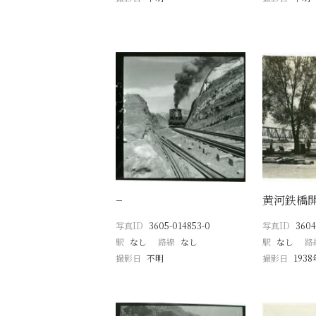
−
黄河鉄橋
写真ID
3605-014853-0
写真ID
3604
駅
なし
路線
なし
駅
なし
路
撮影日
不明
撮影日
193