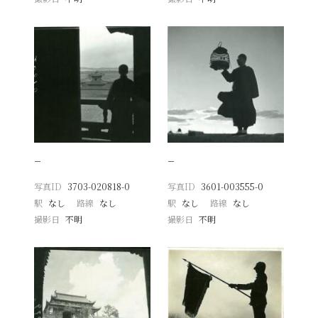
−
−
写真ID
3703-020818-0
写真ID
3601-003555-0
駅
なし
路線
なし
駅
なし
路線
なし
撮影日
不明
撮影日
不明