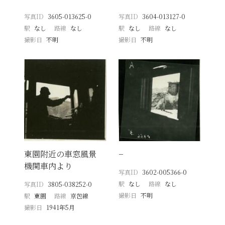
写真ID
3605-013625-0
写真ID
3604-013127-0
駅
なし
路線
なし
駅
なし
路線
なし
撮影日
不明
撮影日
不明
東園附近の車窓風景
−
機関車内より
写真ID
3602-005366-0
駅
なし
路線
なし
写真ID
3805-038252-0
撮影日
不明
駅
東園
路線
京包線
撮影日
1941年5月