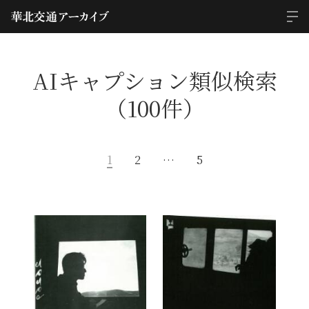
AIキャプション類似検索
（100件）
1
2
…
5