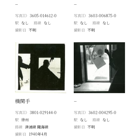
−
−
写真ID
3605-014612-0
写真ID
3603-006875-0
駅
なし
路線
なし
駅
なし
路線
なし
撮影日
不明
撮影日
不明
機関手
−
写真ID
3801-029144-0
写真ID
3602-004295-0
駅
徐州
駅
なし
路線
なし
路線
津浦線 隴海線
撮影日
不明
撮影日
1940年4月