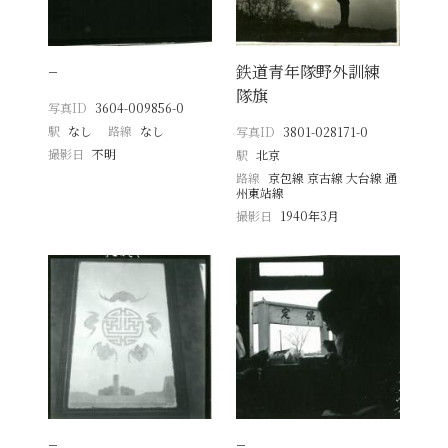
−
鉄道青年隊野外訓練
隊旗
写真ID
3604-009856-0
駅
なし
路線
なし
写真ID
3801-028171-0
撮影日
不明
駅
北京
路線
京包線 京古線 大台線 通
州東站線
撮影日
1940年3月
−
−