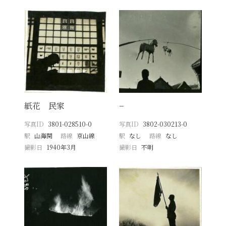
紙花 民家
−
写真ID
3801-028510-0
写真ID
3802-030213-0
駅
山海関
路線
京山線
駅
なし
路線
なし
撮影日
1940年3月
撮影日
不明