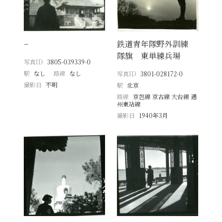
−
鉄道青年隊野外訓練
隊旗 東単練兵場
写真ID
3805-039339-0
駅
なし
路線
なし
写真ID
3801-028172-0
撮影日
不明
駅
北京
路線
京包線 京古線 大台線 通
州東站線
撮影日
1940年3月