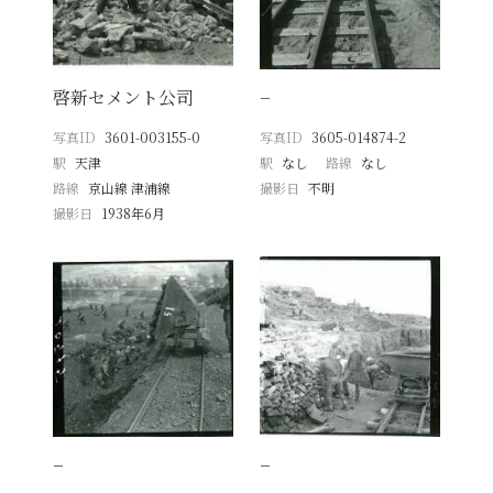
啓新セメント公司
−
写真ID
3601-003155-0
写真ID
3605-014874-2
駅
天津
駅
なし
路線
なし
路線
京山線 津浦線
撮影日
不明
撮影日
1938年6月
−
−