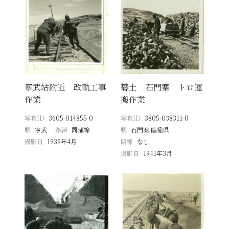
寧武站附近 改軌工事
礬土 石門寨 トロ運
作業
搬作業
写真ID
3605-014855-0
写真ID
3805-038311-0
駅
寧武
路線
同蒲線
駅
石門寨 臨楡県
撮影日
1939年4月
路線
なし
撮影日
1941年3月