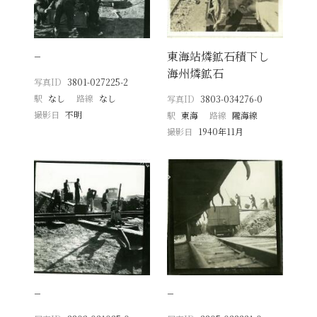
−
東海站燐鉱石積下し
海州燐鉱石
写真ID
3801-027225-2
駅
なし
路線
なし
写真ID
3803-034276-0
撮影日
不明
駅
東海
路線
隴海線
撮影日
1940年11月
−
−