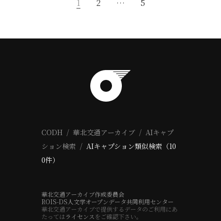
1
2
…
5
CODH
華北交通アーカイブ
AIキャプ
ション検索
AIキャプション類似検索（10
0件）
華北交通アーカイブ作成委員会
ROIS-DS人文学オープンデータ共同利用センター
華北交通アーカイブで提供するデータのご利用にあ
たっては
ライセンス
をご確認下さい。