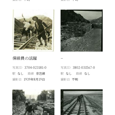
保線員の活躍
−
写真ID
3704-023181-0
写真ID
3802-031567-0
駅
なし
路線
京包線
駅
なし
路線
なし
撮影日
1939年8月19日
撮影日
不明