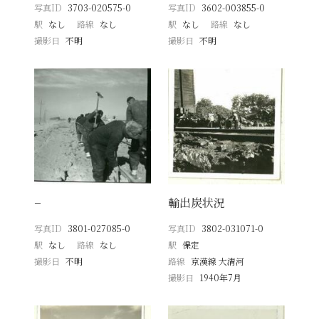
写真ID
3703-020575-0
写真ID
3602-003855-0
駅
なし
路線
なし
駅
なし
路線
なし
撮影日
不明
撮影日
不明
−
輸出炭状況
写真ID
3801-027085-0
写真ID
3802-031071-0
駅
なし
路線
なし
駅
保定
撮影日
不明
路線
京漢線 大清河
撮影日
1940年7月