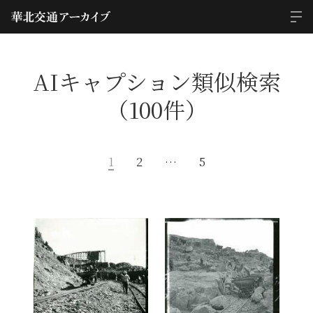
AIキャプション類似検索
（100件）
1
2
…
5