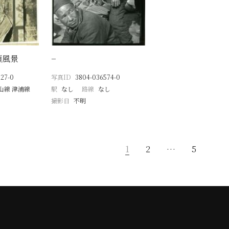
頭風景
−
27-0
写真ID
3804-036574-0
山線 津浦線
駅
なし
路線
なし
撮影日
不明
1
2
…
5