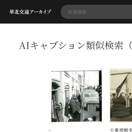
AIキャプション類似検索（
−
大東亜戦