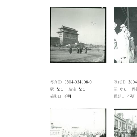
−
−
写真ID
3804-034608-0
写真ID
3604
駅
なし
路線
なし
駅
なし
路
撮影日
不明
撮影日
不明