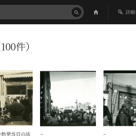
詳細
100件）
争勃発当日の法
−
−