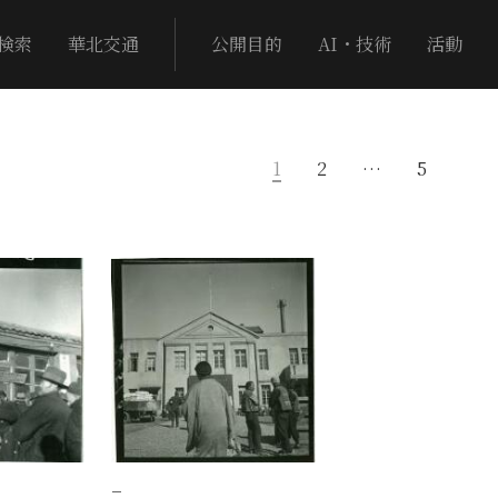
検索
華北交通
公開目的
AI・技術
活動
1
2
…
5
−