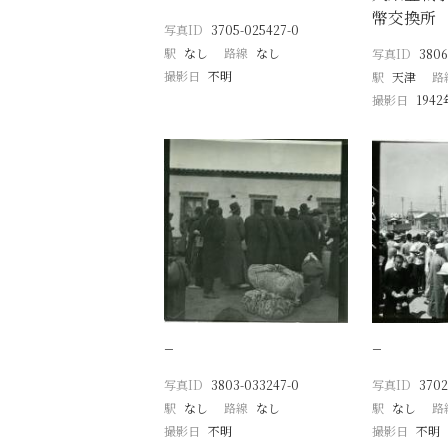
幣交換所
写真ID
3705-025427-0
駅
なし
路線
なし
写真ID
3806
撮影日
不明
駅
天津
路
撮影日
194
−
−
写真ID
3803-033247-0
写真ID
3702
駅
なし
路線
なし
駅
なし
路
撮影日
不明
撮影日
不明