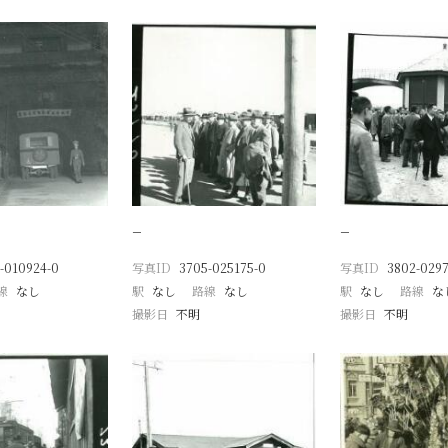
−
−
-010924-0
写真ID
3705-025175-0
写真ID
3802-029
線
なし
駅
なし
路線
なし
駅
なし
路線
な
撮影日
不明
撮影日
不明