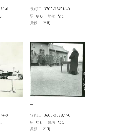
030-0
写真ID
3705-024516-0
し
駅
なし
路線
なし
撮影日
不明
−
74-0
写真ID
3603-008877-0
し
駅
なし
路線
なし
撮影日
不明