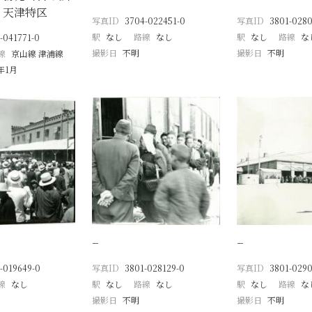
 天津特区
写真ID
3704-022451-0
写真ID
3801-028
駅
なし
路線
なし
駅
なし
路線
な
-041771-0
撮影日
不明
撮影日
不明
線
京山線 津浦線
2年1月
−
−
-019649-0
写真ID
3801-028129-0
写真ID
3801-0290
線
なし
駅
なし
路線
なし
駅
なし
路線
な
撮影日
不明
撮影日
不明