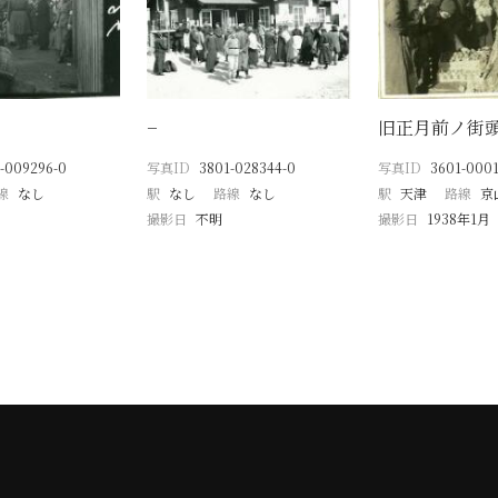
−
旧正月前ノ街
-009296-0
写真ID
3801-028344-0
写真ID
3601-0001
線
なし
駅
なし
路線
なし
駅
天津
路線
京
撮影日
不明
撮影日
1938年1月