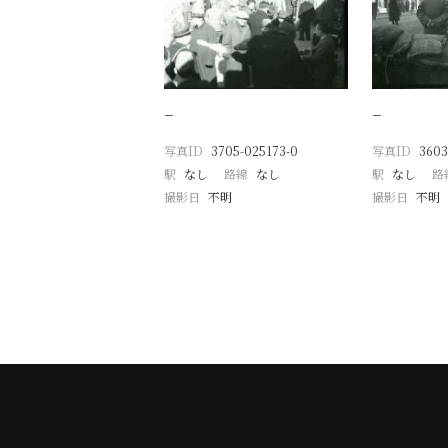
−
−
写真ID
3705-025173-0
写真ID
3603
駅
なし
路線
なし
駅
なし
路
撮影日
不明
撮影日
不明