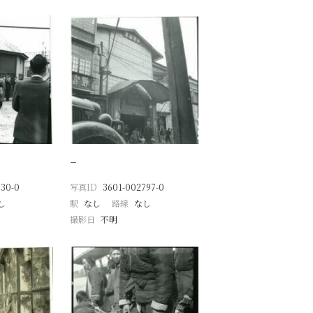
−
730-0
写真ID
3601-002797-0
し
駅
なし
路線
なし
撮影日
不明