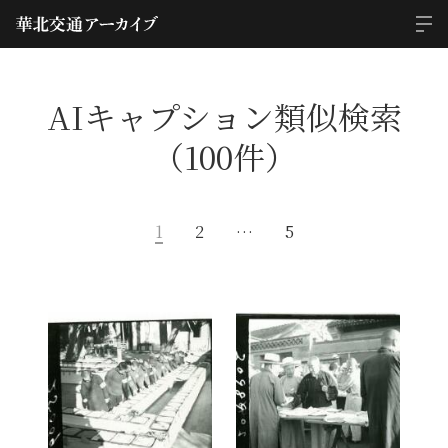
AIキャプション類似検索
（100件）
1
2
…
5