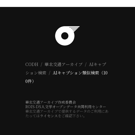
CODH
華北交通アーカイブ
AIキャプ
ション検索
AIキャプション類似検索（10
0件）
華北交通アーカイブ作成委員会
ROIS-DS人文学オープンデータ共同利用センター
華北交通アーカイブで提供するデータのご利用にあ
たっては
ライセンス
をご確認下さい。