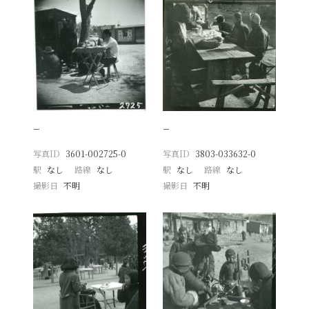
−
−
写真ID
3601-002725-0
写真ID
3803-033632-0
駅
なし
路線
なし
駅
なし
路線
なし
撮影日
不明
撮影日
不明