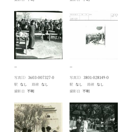
−
−
写真ID
3603-007327-0
写真ID
3801-028149-0
駅
なし
路線
なし
駅
なし
路線
なし
撮影日
不明
撮影日
不明