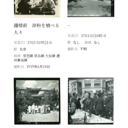
鐘楼前 涼粉を喰べる
−
人々
写真ID
3703-021085-0
駅
なし
路線
なし
写真ID
3702-019521-0
撮影日
不明
駅
北京
路線
京包線 京古線 大台線 通
州東站線
撮影日
1939年6月14日