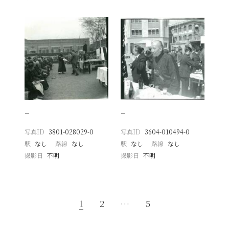
−
−
写真ID
3801-028029-0
写真ID
3604-010494-0
駅
なし
路線
なし
駅
なし
路線
なし
撮影日
不明
撮影日
不明
1
2
…
5