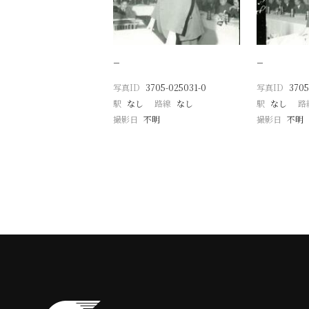
−
−
写真ID
3705-025031-0
写真ID
3705
駅
なし
路線
なし
駅
なし
路
撮影日
不明
撮影日
不明