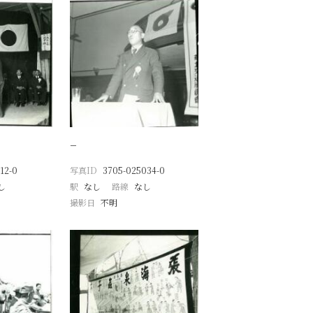
−
12-0
写真ID
3705-025034-0
し
駅
なし
路線
なし
撮影日
不明