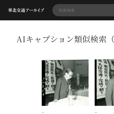
AIキャプション類似検索（
−
−