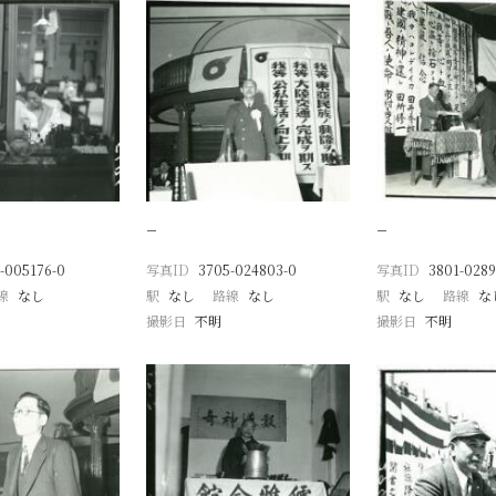
−
−
-005176-0
写真ID
3705-024803-0
写真ID
3801-0289
線
なし
駅
なし
路線
なし
駅
なし
路線
な
撮影日
不明
撮影日
不明