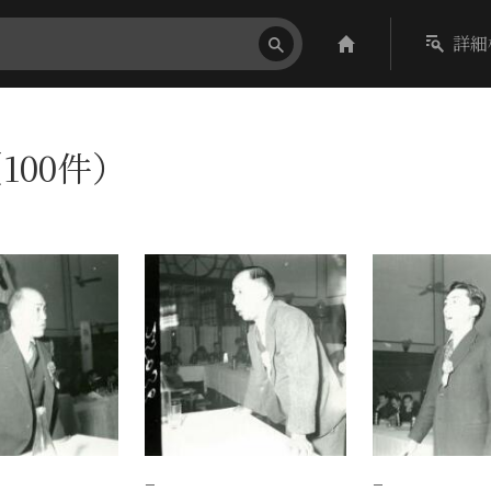
詳細
100件）
−
−