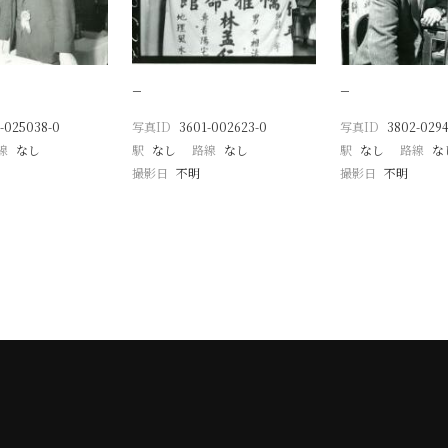
−
−
-025038-0
写真ID
3601-002623-0
写真ID
3802-0294
線
なし
駅
なし
路線
なし
駅
なし
路線
な
撮影日
不明
撮影日
不明