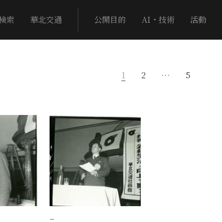
検索
華北交通
公開目的
AI・技術
活動
1
2
…
5
−