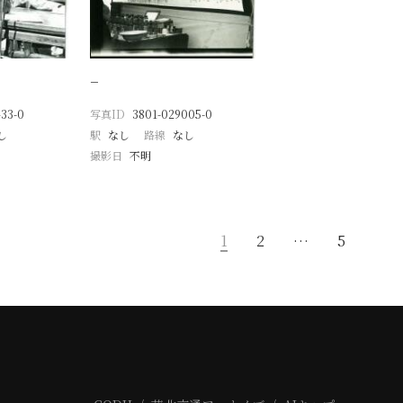
−
33-0
写真ID
3801-029005-0
し
駅
なし
路線
なし
撮影日
不明
1
2
…
5