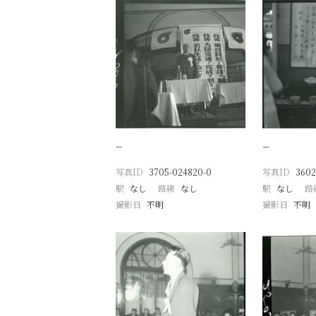
−
−
写真ID
3705-024820-0
写真ID
3602
駅
なし
路線
なし
駅
なし
路
撮影日
不明
撮影日
不明