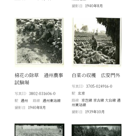
撮影日
1940年8月
棉花の除草 通州農事
白菜の収穫 広安門外
試験場
写真ID
3705-024916-0
駅
北京
写真ID
3802-031606-0
路線
京包線 京古線 大台線 通
駅
通州
路線
通州東站線
州東站線
撮影日
1940年8月
撮影日
1939年10月