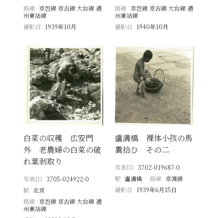
路線
京包線 京古線 大台線 通
路線
京包線 京古線 大台線 通
州東站線
州東站線
撮影日
1939年10月
撮影日
1940年10月
白菜の収穫 広安門
盧溝橋 裸体小孩の馬
外 老農婦の白菜の破
糞拾ひ その二
れ葉剥取り
写真ID
3702-019687-0
駅
盧溝橋
路線
京漢線
写真ID
3705-024922-0
撮影日
1939年6月15日
駅
北京
路線
京包線 京古線 大台線 通
州東站線