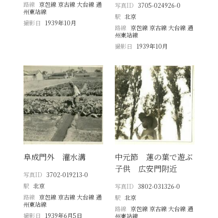
路線
京包線 京古線 大台線 通
写真ID
3705-024926-0
州東站線
駅
北京
撮影日
1939年10月
路線
京包線 京古線 大台線 通
州東站線
撮影日
1939年10月
阜成門外 灌水溝
中元節 蓮の葉で遊ぶ
子供 広安門附近
写真ID
3702-019213-0
駅
北京
写真ID
3802-031326-0
路線
京包線 京古線 大台線 通
駅
北京
州東站線
路線
京包線 京古線 大台線 通
撮影日
1939年6月5日
州東站線