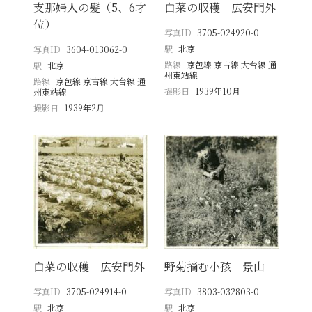
支那婦人の髪（5、6才
白菜の収穫 広安門外
位）
写真ID
3705-024920-0
駅
北京
写真ID
3604-013062-0
路線
京包線 京古線 大台線 通
駅
北京
州東站線
路線
京包線 京古線 大台線 通
撮影日
1939年10月
州東站線
撮影日
1939年2月
白菜の収穫 広安門外
野菊摘む小孩 景山
写真ID
3705-024914-0
写真ID
3803-032803-0
駅
北京
駅
北京