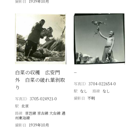
撮影日
1939年10月
白菜の収穫 広安門
−
外 白菜の破れ葉剥取
写真ID
3704-022654-0
り
駅
なし
路線
なし
撮影日
不明
写真ID
3705-024921-0
駅
北京
路線
京包線 京古線 大台線 通
州東站線
撮影日
1939年10月