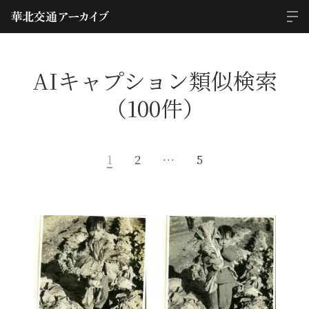
AIキャプション類似検索
（100件）
1
2
…
5