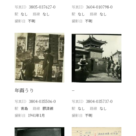
写真ID
3805-037627-0
写真ID
3604-010798-0
駅
なし
路線
なし
駅
なし
路線
なし
撮影日
不明
撮影日
不明
年画うり
−
写真ID
3804-035506-0
写真ID
3804-035737-0
駅
青島
路線
膠済線
駅
なし
路線
なし
撮影日
1941年1月
撮影日
不明