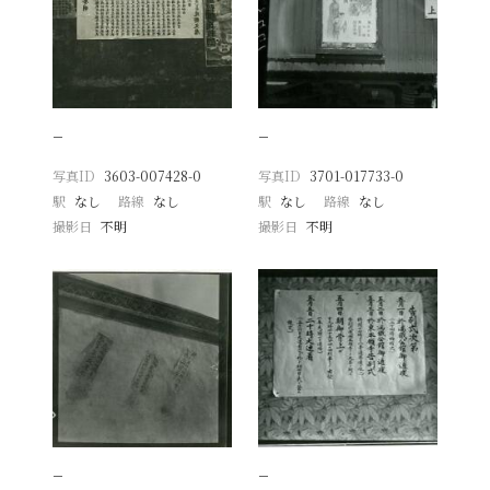
−
−
写真ID
3603-007428-0
写真ID
3701-017733-0
駅
なし
路線
なし
駅
なし
路線
なし
撮影日
不明
撮影日
不明
−
−