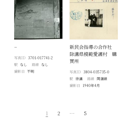
−
新民会指導の合作社
除溝県模範愛護村 購
写真ID
3701-017741-2
買所
駅
なし
路線
なし
撮影日
不明
写真ID
3804-035735-0
駅
徐溝
路線
同蒲線
撮影日
1940年4月
1
2
…
5