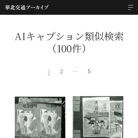
AIキャプション類似検索
（100件）
1
2
…
5