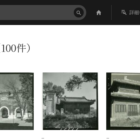
詳細
100件）
−
−