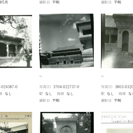
0年5月
撮影日
不明
撮影日
不明
−
−
-024387-0
写真ID
3704-022737-0
写真ID
3803-032
線
なし
駅
なし
路線
なし
駅
なし
路線
な
撮影日
不明
撮影日
不明