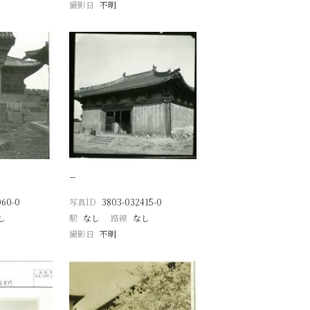
撮影日
不明
−
060-0
写真ID
3803-032415-0
し
駅
なし
路線
なし
撮影日
不明