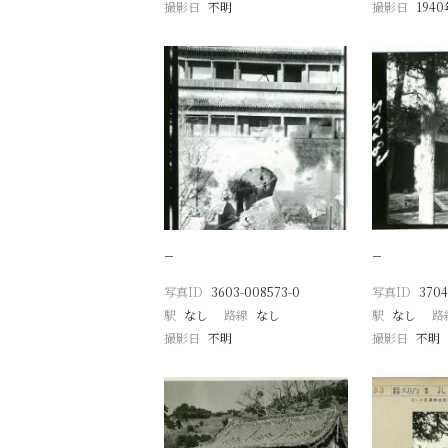
撮影日
不明
撮影日
194
−
−
写真ID
3603-008573-0
写真ID
3704
駅
なし
路線
なし
駅
なし
路
撮影日
不明
撮影日
不明