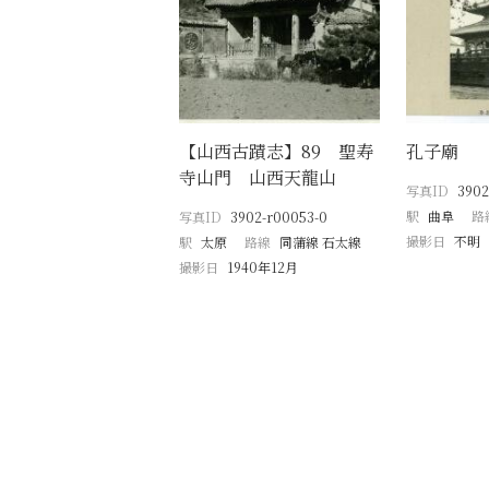
【山西古蹟志】89 聖寿
孔子廟
寺山門 山西天龍山
写真ID
3902
駅
曲阜
路
写真ID
3902-r00053-0
撮影日
不明
駅
太原
路線
同蒲線 石太線
撮影日
1940年12月