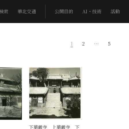
検索
華北交通
公開目的
AI・技術
活動
1
2
…
5
下華厳寺 上華厳寺 下