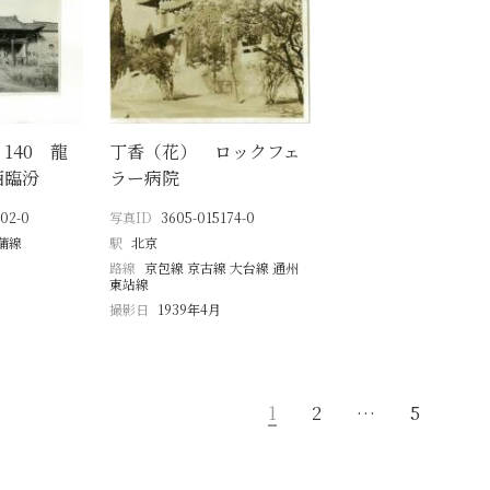
140 龍
丁香（花） ロックフェ
西臨汾
ラー病院
02-0
写真ID
3605-015174-0
蒲線
駅
北京
月
路線
京包線 京古線 大台線 通州
東站線
撮影日
1939年4月
1
2
…
5