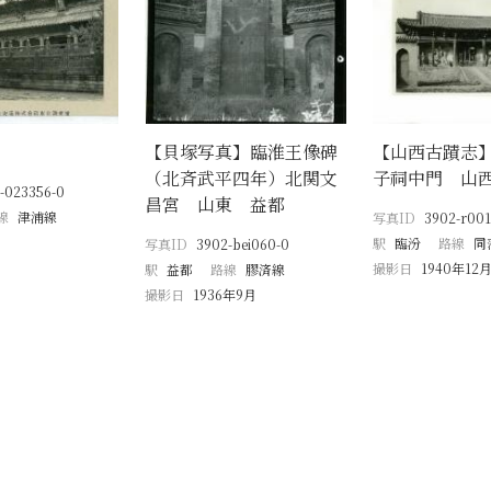
【貝塚写真】臨淮王像碑
【山西古蹟志】
（北斉武平四年）北関文
子祠中門 山
-023356-0
昌宮 山東 益都
線
津浦線
写真ID
3902-r001
駅
臨汾
路線
同
写真ID
3902-bei060-0
撮影日
1940年12
駅
益都
路線
膠済線
撮影日
1936年9月