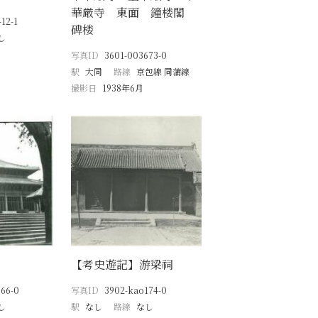
華厳寺 東面 鐘楼閣
12-1
碑楼
し
写真ID
3601-003673-0
駅
大同
路線
京包線 同蒲線
撮影日
1938年6月
【考史遊記】游梁祠
66-0
写真ID
3902-kao174-0
し
駅
なし
路線
なし