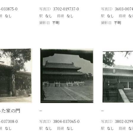
-033875-0
写真ID
3702-019737-0
写真ID
3603-0074
線
なし
駅
なし
路線
なし
駅
なし
路線
な
撮影日
不明
撮影日
不明
った家の門
−
−
-037308-0
写真ID
3804-037065-0
写真ID
3802-0299
線
なし
駅
なし
路線
なし
駅
なし
路線
な