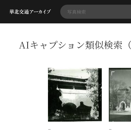
AIキャプション類似検索（
−
−