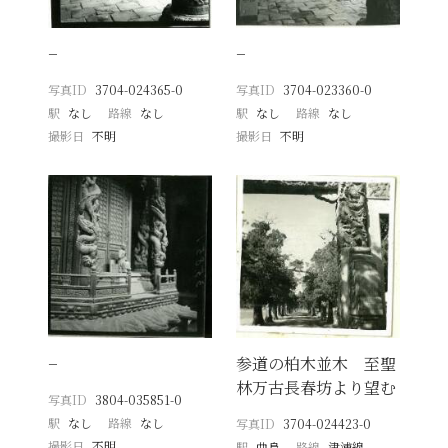
−
−
写真ID
3704-024365-0
写真ID
3704-023360-0
駅
なし
路線
なし
駅
なし
路線
なし
撮影日
不明
撮影日
不明
−
参道の柏木並木 至聖
林万古長春坊より望む
写真ID
3804-035851-0
駅
なし
路線
なし
写真ID
3704-024423-0
撮影日
不明
駅
曲阜
路線
津浦線