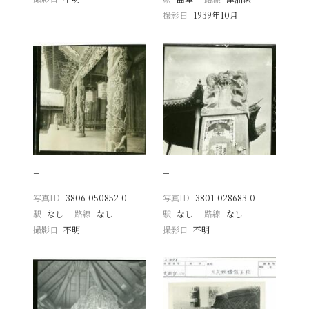
撮影日
1939年10月
−
−
写真ID
3806-050852-0
写真ID
3801-028683-0
駅
なし
路線
なし
駅
なし
路線
なし
撮影日
不明
撮影日
不明