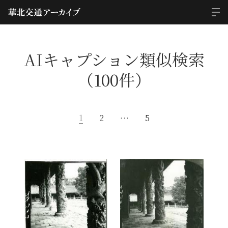
AIキャプション類似検索
（100件）
1
2
…
5