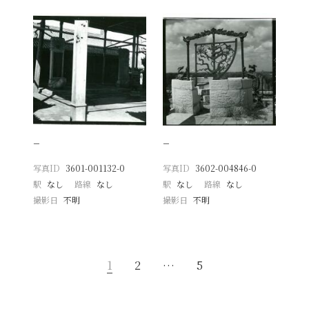
−
−
写真ID
3601-001132-0
写真ID
3602-004846-0
駅
なし
路線
なし
駅
なし
路線
なし
撮影日
不明
撮影日
不明
1
2
…
5