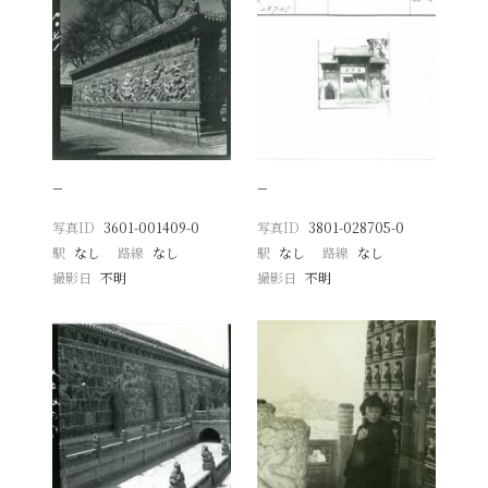
−
−
写真ID
3601-001409-0
写真ID
3801-028705-0
駅
なし
路線
なし
駅
なし
路線
なし
撮影日
不明
撮影日
不明