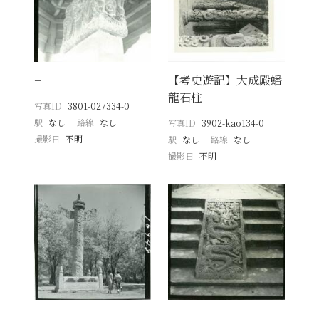
−
【考史遊記】大成殿蟠
龍石柱
写真ID
3801-027334-0
駅
なし
路線
なし
写真ID
3902-kao134-0
撮影日
不明
駅
なし
路線
なし
撮影日
不明
−
−