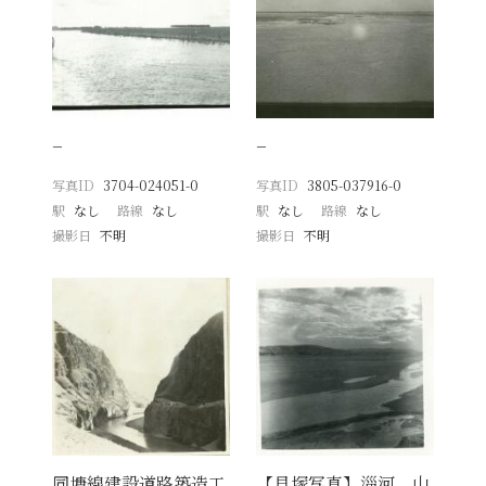
−
−
写真ID
3704-024051-0
写真ID
3805-037916-0
駅
なし
路線
なし
駅
なし
路線
なし
撮影日
不明
撮影日
不明
同塘線建設道路築造工
【貝塚写真】淄河 山