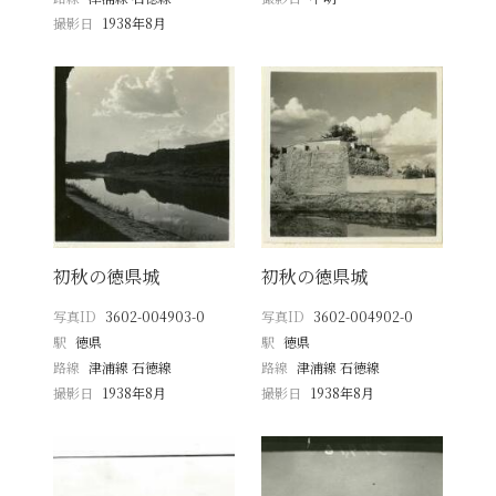
撮影日
1938年8月
初秋の徳県城
初秋の徳県城
写真ID
3602-004903-0
写真ID
3602-004902-0
駅
徳県
駅
徳県
路線
津浦線 石徳線
路線
津浦線 石徳線
撮影日
1938年8月
撮影日
1938年8月