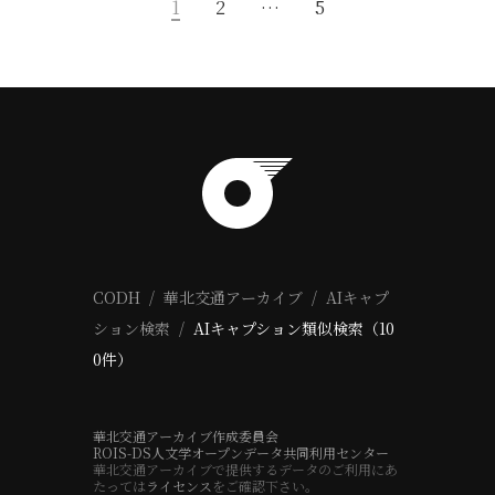
1
2
…
5
CODH
華北交通アーカイブ
AIキャプ
ション検索
AIキャプション類似検索（10
0件）
華北交通アーカイブ作成委員会
ROIS-DS人文学オープンデータ共同利用センター
華北交通アーカイブで提供するデータのご利用にあ
たっては
ライセンス
をご確認下さい。