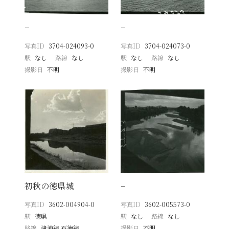
−
−
写真ID
3704-024093-0
写真ID
3704-024073-0
駅
なし
路線
なし
駅
なし
路線
なし
撮影日
不明
撮影日
不明
初秋の徳県城
−
写真ID
3602-004904-0
写真ID
3602-005573-0
駅
徳県
駅
なし
路線
なし
路線
津浦線 石徳線
撮影日
不明