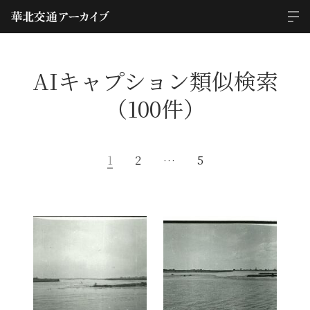
AIキャプション類似検索
（100件）
1
2
…
5