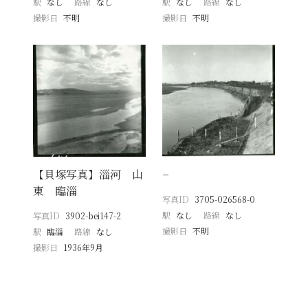
駅
なし
路線
なし
駅
なし
路線
なし
撮影日
不明
撮影日
不明
【貝塚写真】淄河 山
−
東 臨淄
写真ID
3705-026568-0
駅
なし
路線
なし
写真ID
3902-bei147-2
撮影日
不明
駅
臨淄
路線
なし
撮影日
1936年9月