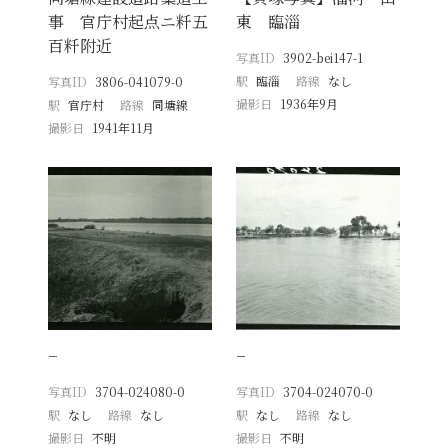
事 官庁村起点ニ粁五
東 臨淄
百粁附近
写真ID
3902-bei147-1
駅
臨淄
路線
なし
写真ID
3806-041079-0
撮影日
1936年9月
駅
官庁村
路線
同塘線
撮影日
1941年11月
−
−
写真ID
3704-024080-0
写真ID
3704-024070-0
駅
なし
路線
なし
駅
なし
路線
なし
撮影日
不明
撮影日
不明