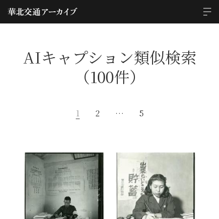
AIキャプション類似検索
（100件）
1
2
…
5