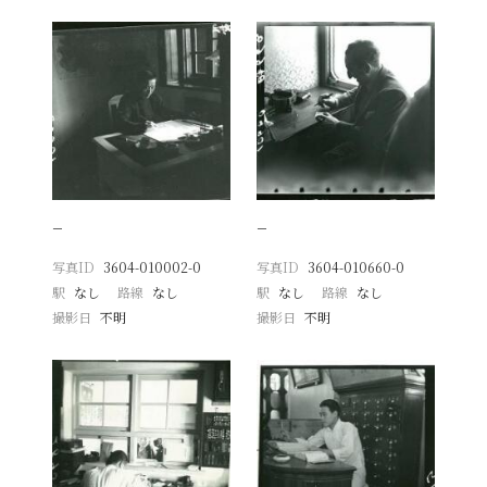
−
−
写真ID
3604-010002-0
写真ID
3604-010660-0
駅
なし
路線
なし
駅
なし
路線
なし
撮影日
不明
撮影日
不明