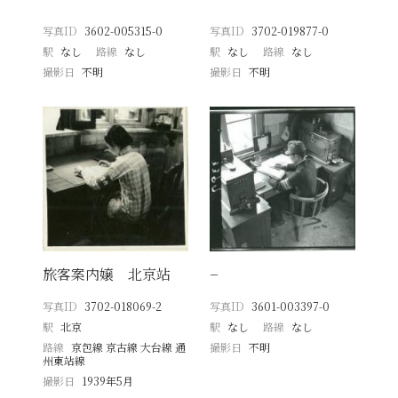
写真ID
3602-005315-0
写真ID
3702-019877-0
駅
なし
路線
なし
駅
なし
路線
なし
撮影日
不明
撮影日
不明
旅客案内嬢 北京站
−
写真ID
3702-018069-2
写真ID
3601-003397-0
駅
北京
駅
なし
路線
なし
路線
京包線 京古線 大台線 通
撮影日
不明
州東站線
撮影日
1939年5月