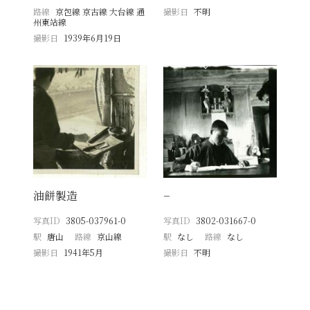
路線
京包線 京古線 大台線 通
撮影日
不明
州東站線
撮影日
1939年6月19日
油餅製造
−
写真ID
3805-037961-0
写真ID
3802-031667-0
駅
唐山
路線
京山線
駅
なし
路線
なし
撮影日
1941年5月
撮影日
不明