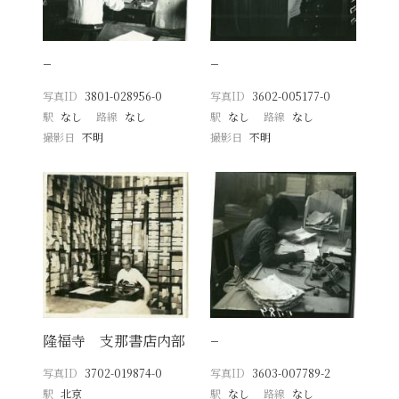
−
−
写真ID
3801-028956-0
写真ID
3602-005177-0
駅
なし
路線
なし
駅
なし
路線
なし
撮影日
不明
撮影日
不明
隆福寺 支那書店内部
−
写真ID
3702-019874-0
写真ID
3603-007789-2
駅
北京
駅
なし
路線
なし