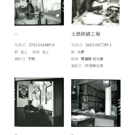
−
太原紡績工場
写真ID
3701-016489-0
写真ID
3603-007789-1
駅
なし
路線
なし
駅
太原
撮影日
不明
路線
同蒲線 石太線
撮影日
1938年11月
−
−