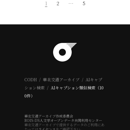
1
2
…
5
CODH
華北交通アーカイブ
AIキャプ
ション検索
AIキャプション類似検索（10
0件）
華北交通アーカイブ作成委員会
ROIS-DS人文学オープンデータ共同利用センター
華北交通アーカイブで提供するデータのご利用にあ
たっては
ライセンス
をご確認下さい。