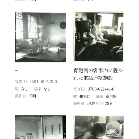
−
青龍橋の客車内に置か
れた電話連絡施設
写真ID
3601-002670-0
駅
なし
路線
なし
写真ID
3703-021441-0
撮影日
不明
駅
張家口
路線
京包線
撮影日
1939年7月28日