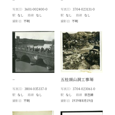
写真ID
3601-002400-0
写真ID
3704-023131-0
駅
なし
路線
なし
駅
なし
路線
なし
撮影日
不明
撮影日
不明
−
五桂頭山洞工事場
写真ID
3804-035337-0
写真ID
3704-023061-0
駅
なし
路線
なし
駅
なし
路線
京包線
撮影日
不明
撮影日
1939年8月19日