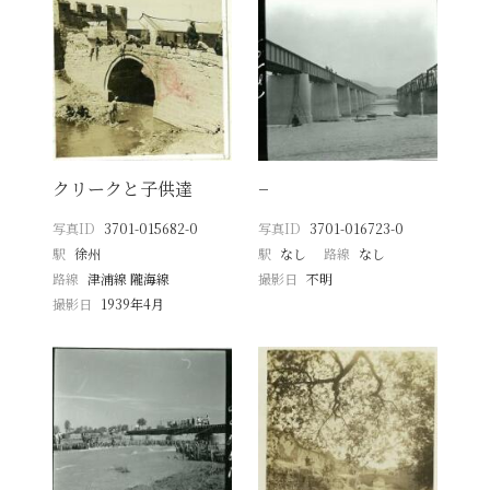
クリークと子供達
−
写真ID
3701-015682-0
写真ID
3701-016723-0
駅
徐州
駅
なし
路線
なし
路線
津浦線 隴海線
撮影日
不明
撮影日
1939年4月