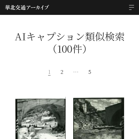
AIキャプション類似検索
（100件）
1
2
…
5