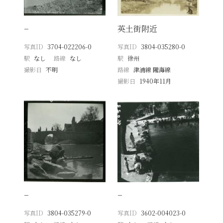
−
英土街附近
写真ID
3704-022206-0
写真ID
3804-035280-0
駅
なし
路線
なし
駅
徐州
撮影日
不明
路線
津浦線 隴海線
撮影日
1940年11月
−
−
写真ID
3804-035279-0
写真ID
3602-004023-0