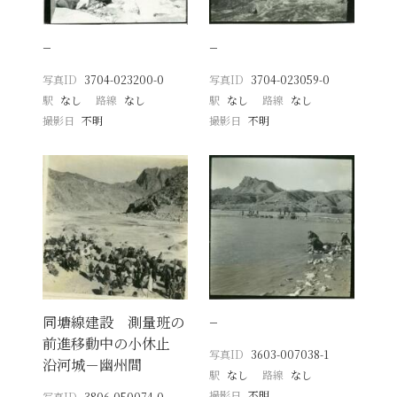
−
−
写真ID
3704-023200-0
写真ID
3704-023059-0
駅
なし
路線
なし
駅
なし
路線
なし
撮影日
不明
撮影日
不明
同塘線建設 測量班の
−
前進移動中の小休止
写真ID
3603-007038-1
沿河城－幽州間
駅
なし
路線
なし
撮影日
不明
写真ID
3806-050074-0