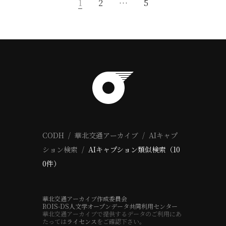
1
2
…
5
CODH
華北交通アーカイブ
AIキャプ
ション検索
AIキャプション類似検索（10
0件）
華北交通アーカイブ作成委員会
ROIS-DS人文学オープンデータ共同利用センター
華北交通アーカイブで提供するデータのご利用にあ
たっては
ライセンス
をご確認下さい。