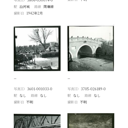
駅
沿河城
路線
同塘線
撮影日
1942年2月
−
−
写真ID
3601-001033-0
写真ID
3705-026189-0
駅
なし
路線
なし
駅
なし
路線
なし
撮影日
不明
撮影日
不明