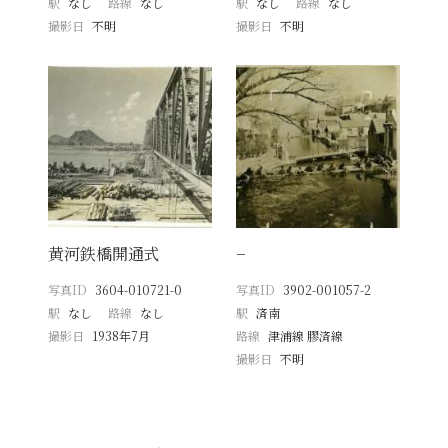
駅
なし
路線
なし
駅
なし
路線
なし
撮影日
不明
撮影日
不明
黄河鉄橋開通式
−
写真ID
3604-010721-0
写真ID
3902-001057-2
駅
なし
路線
なし
駅
済南
撮影日
1938年7月
路線
津浦線 膠済線
撮影日
不明