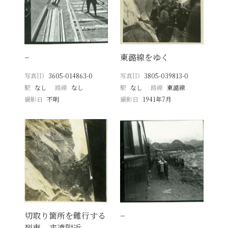
−
東潞線をゆく
写真ID
3605-014863-0
写真ID
3805-039813-0
駅
なし
路線
なし
駅
なし
路線
東潞線
撮影日
不明
撮影日
1941年7月
切取り箇所を難行する
−
列車 来遠附近