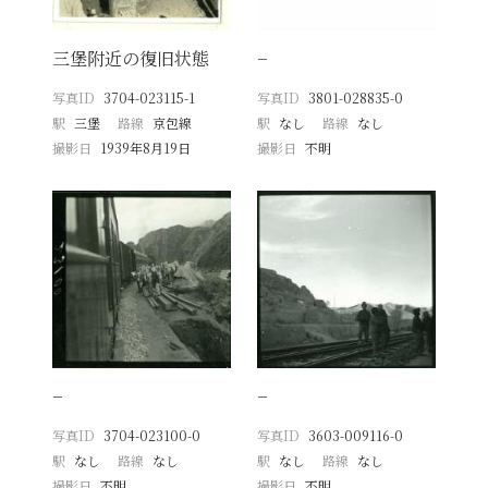
三堡附近の復旧状態
−
写真ID
3704-023115-1
写真ID
3801-028835-0
駅
三堡
路線
京包線
駅
なし
路線
なし
撮影日
1939年8月19日
撮影日
不明
−
−
写真ID
3704-023100-0
写真ID
3603-009116-0
駅
なし
路線
なし
駅
なし
路線
なし
撮影日
不明
撮影日
不明