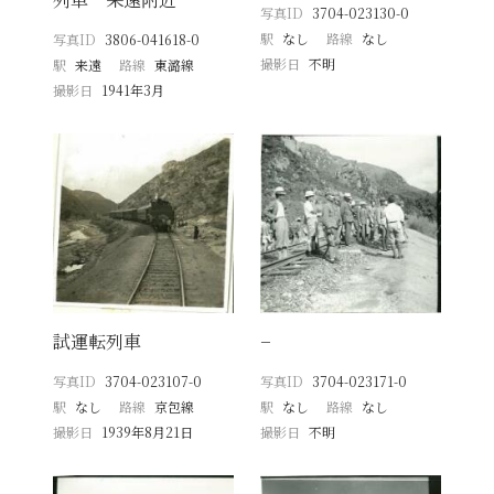
写真ID
3704-023130-0
駅
なし
路線
なし
写真ID
3806-041618-0
撮影日
不明
駅
来遠
路線
東潞線
撮影日
1941年3月
試運転列車
−
写真ID
3704-023107-0
写真ID
3704-023171-0
駅
なし
路線
京包線
駅
なし
路線
なし
撮影日
1939年8月21日
撮影日
不明