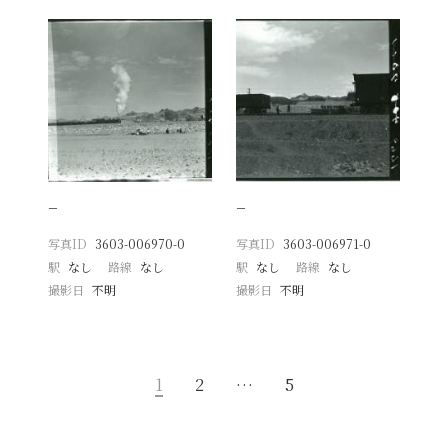
−
−
写真ID
3603-006970-0
写真ID
3603-006971-0
駅
なし
路線
なし
駅
なし
路線
なし
撮影日
不明
撮影日
不明
1
2
…
5