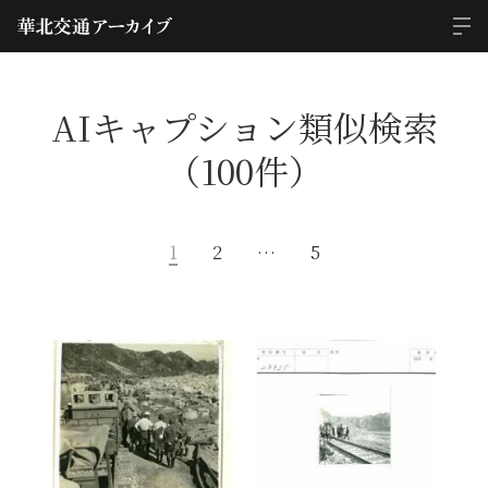
AIキャプション類似検索
（100件）
1
2
…
5