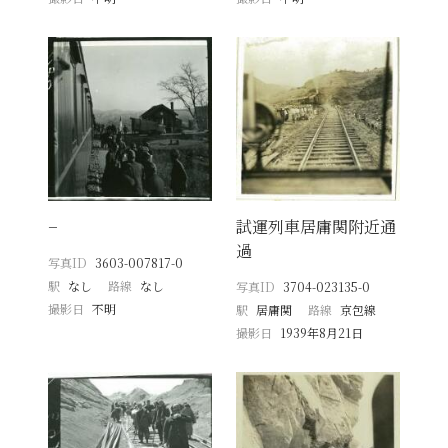
−
試運列車居庸関附近通
過
写真ID
3603-007817-0
駅
なし
路線
なし
写真ID
3704-023135-0
撮影日
不明
駅
居庸関
路線
京包線
撮影日
1939年8月21日