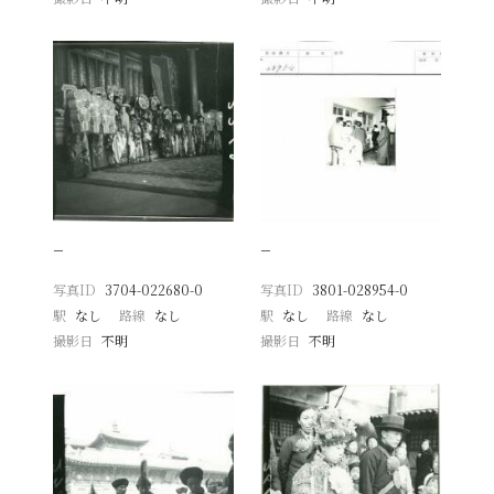
−
−
写真ID
3704-022680-0
写真ID
3801-028954-0
駅
なし
路線
なし
駅
なし
路線
なし
撮影日
不明
撮影日
不明