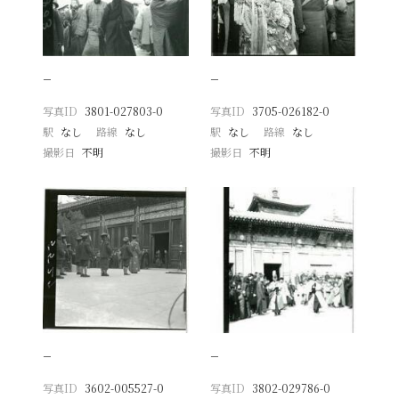
−
−
写真ID
3801-027803-0
写真ID
3705-026182-0
駅
なし
路線
なし
駅
なし
路線
なし
撮影日
不明
撮影日
不明
−
−
写真ID
3602-005527-0
写真ID
3802-029786-0