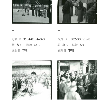
−
−
写真ID
3604-010460-0
写真ID
3602-005518-0
駅
なし
路線
なし
駅
なし
路線
なし
撮影日
不明
撮影日
不明
−
−