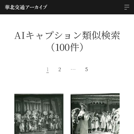
AIキャプション類似検索
（100件）
1
2
…
5