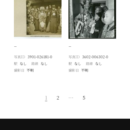
−
−
写真ID
3901-026181-0
写真ID
3602-006302-0
駅
なし
路線
なし
駅
なし
路線
なし
撮影日
不明
撮影日
不明
1
2
…
5