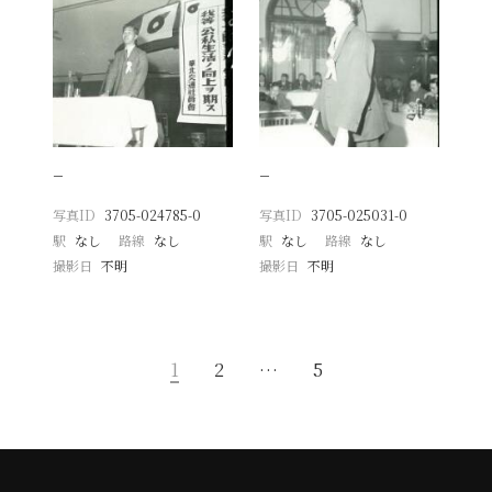
−
−
写真ID
3705-024785-0
写真ID
3705-025031-0
駅
なし
路線
なし
駅
なし
路線
なし
撮影日
不明
撮影日
不明
1
2
…
5