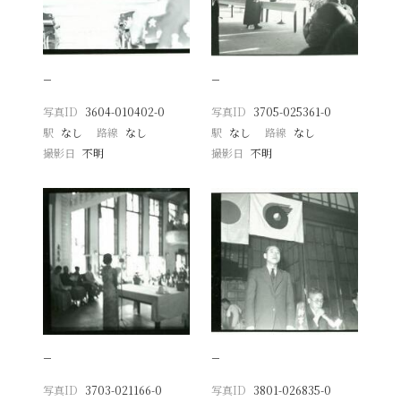
−
−
写真ID
3604-010402-0
写真ID
3705-025361-0
駅
なし
路線
なし
駅
なし
路線
なし
撮影日
不明
撮影日
不明
−
−
写真ID
3703-021166-0
写真ID
3801-026835-0