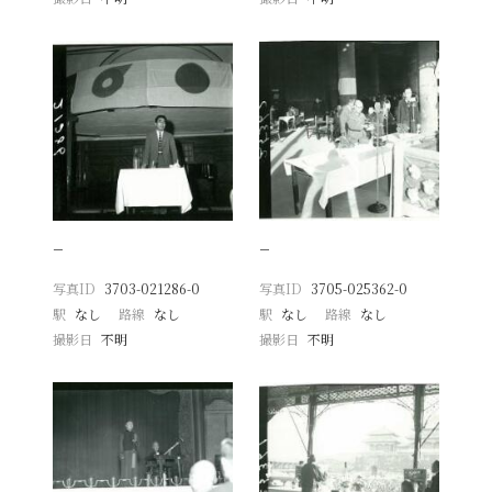
−
−
写真ID
3703-021286-0
写真ID
3705-025362-0
駅
なし
路線
なし
駅
なし
路線
なし
撮影日
不明
撮影日
不明