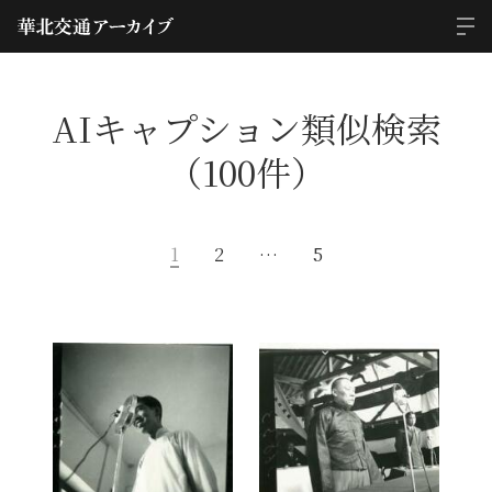
AIキャプション類似検索
（100件）
1
2
…
5