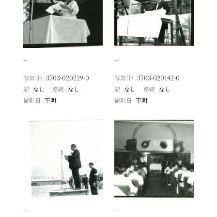
−
−
写真ID
3703-020229-0
写真ID
3703-020142-0
駅
なし
路線
なし
駅
なし
路線
なし
撮影日
不明
撮影日
不明
−
−