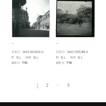
−
−
写真ID
3601-003026-0
写真ID
3602-005288-0
駅
なし
路線
なし
駅
なし
路線
なし
撮影日
不明
撮影日
不明
1
2
…
5