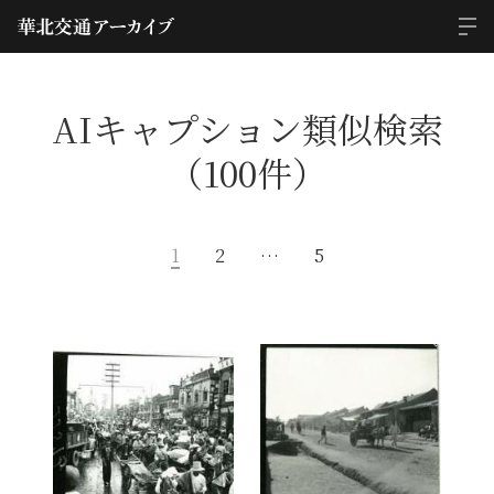
AIキャプション類似検索
（100件）
1
2
…
5