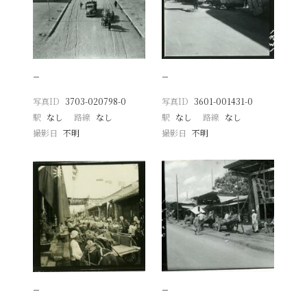
−
−
写真ID
3703-020798-0
写真ID
3601-001431-0
駅
なし
路線
なし
駅
なし
路線
なし
撮影日
不明
撮影日
不明
−
−