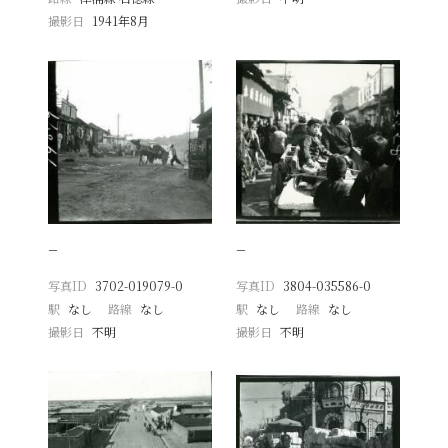
撮影日
1941年8月
−
−
写真ID
3702-019079-0
写真ID
3804-035586-0
駅
なし
路線
なし
駅
なし
路線
なし
撮影日
不明
撮影日
不明