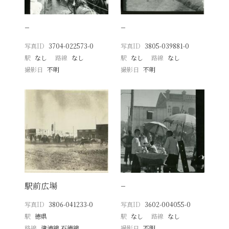
−
−
写真ID
3704-022573-0
写真ID
3805-039881-0
駅
なし
路線
なし
駅
なし
路線
なし
撮影日
不明
撮影日
不明
駅前広場
−
写真ID
3806-041233-0
写真ID
3602-004055-0
駅
徳県
駅
なし
路線
なし
路線
津浦線 石徳線
撮影日
不明