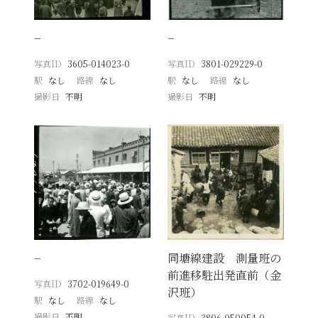
−
−
写真ID
3605-014023-0
写真ID
3801-029229-0
駅
なし
路線
なし
駅
なし
路線
なし
撮影日
不明
撮影日
不明
−
同塘線建設 測量班の
前進移駐出発直前（金
写真ID
3702-019649-0
沢班）
駅
なし
路線
なし
撮影日
不明
写真ID
3806-050054-0