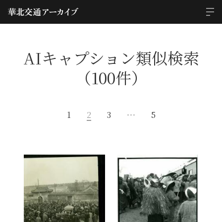
AIキャプション類似検索
（100件）
1
2
3
…
5