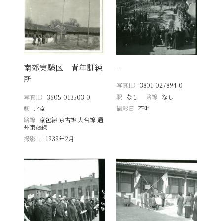
南郊実験区 青年訓練
−
所
写真ID
3801-027894-0
駅
なし
路線
なし
写真ID
3605-013503-0
撮影日
不明
駅
北京
路線
京包線 京古線 大台線 通
州東站線
撮影日
1939年2月