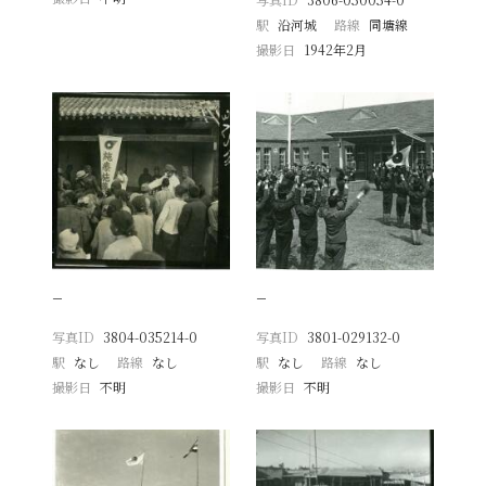
駅
沿河城
路線
同塘線
撮影日
1942年2月
−
−
写真ID
3804-035214-0
写真ID
3801-029132-0
駅
なし
路線
なし
駅
なし
路線
なし
撮影日
不明
撮影日
不明