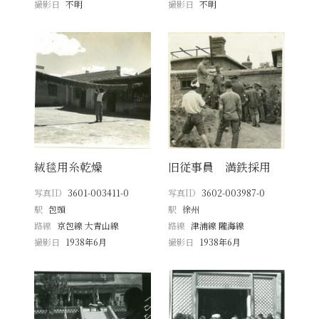
撮影日
不明
撮影日
不明
絨毯用糸乾燥
旧従事員 満鉄採用
写真ID
3601-003411-0
写真ID
3602-003987-0
駅
包頭
駅
徐州
路線
京包線 大青山線
路線
津浦線 隴海線
撮影日
1938年6月
撮影日
1938年6月