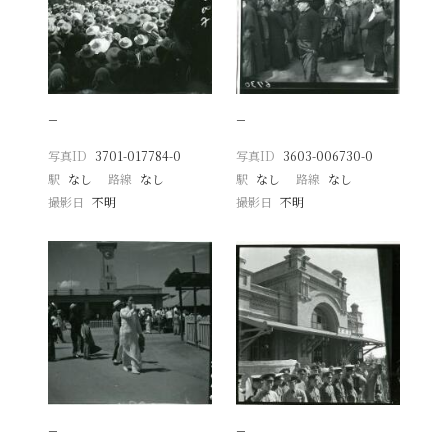
−
−
写真ID
3701-017784-0
写真ID
3603-006730-0
駅
なし
路線
なし
駅
なし
路線
なし
撮影日
不明
撮影日
不明
−
−