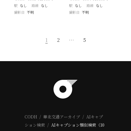
駅
なし
路線
なし
駅
なし
路線
なし
撮影日
不明
撮影日
不明
1
2
…
5
CODH
華北交通アーカイブ
AIキャプ
ション検索
AIキャプション類似検索（10