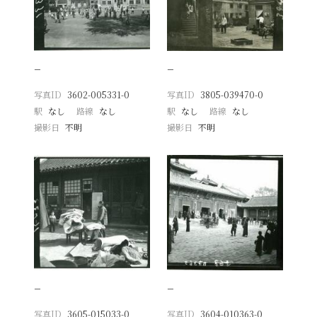
−
−
写真ID
3602-005331-0
写真ID
3805-039470-0
駅
なし
路線
なし
駅
なし
路線
なし
撮影日
不明
撮影日
不明
−
−
写真ID
3605-015033-0
写真ID
3604-010363-0