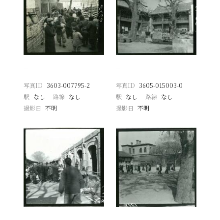
−
−
写真ID
3603-007795-2
写真ID
3605-015003-0
駅
なし
路線
なし
駅
なし
路線
なし
撮影日
不明
撮影日
不明
−
−