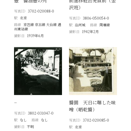
壺 醬油壺の列
前進移駐出発直前（金
沢班）
写真ID
3702-020088-0
駅
北京
写真ID
3806-050054-0
路線
京包線 京古線 大台線 通
駅
沿河城
路線
同塘線
州東站線
撮影日
1942年2月
撮影日
1939年6月
−
醬園 天日に曝した味
噌（晒乾醬）
写真ID
3802-031047-0
駅
なし
路線
なし
写真ID
3702-020085-0
撮影日
不明
駅
北京