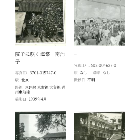
院子に咲く海棠 南池
−
子
写真ID
3602-004627-0
駅
なし
路線
なし
写真ID
3701-015747-0
撮影日
不明
駅
北京
路線
京包線 京古線 大台線 通
州東站線
撮影日
1939年4月