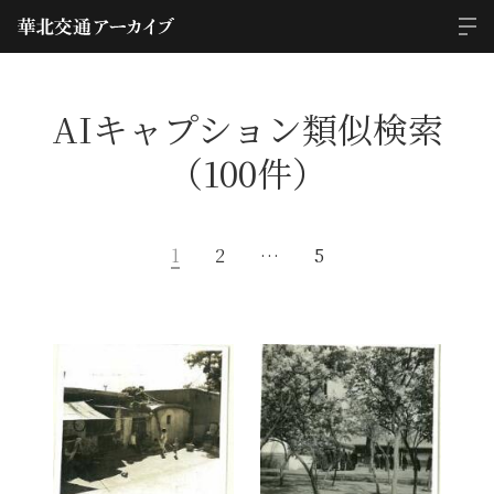
AIキャプション類似検索
（100件）
1
2
…
5