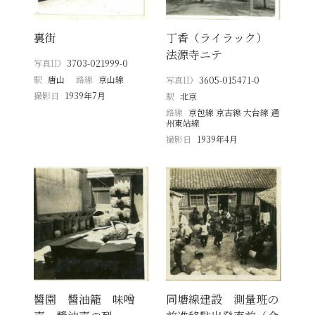
裏街
丁香（ライラック）
法源寺ニテ
写真ID
3703-021999-0
駅
唐山
路線
京山線
写真ID
3605-015471-0
撮影日
1939年7月
駅
北京
路線
京包線 京古線 大台線 通
州東站線
撮影日
1939年4月
醬園 醬油籠 味噌
同塘線建設 測量班の