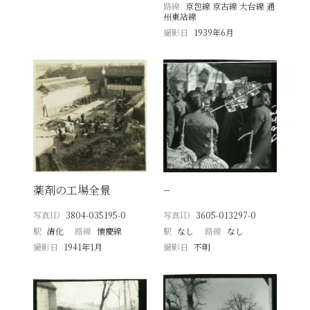
路線
京包線 京古線 大台線 通
州東站線
撮影日
1939年6月
薬剤の工場全景
−
写真ID
3804-035195-0
写真ID
3605-013297-0
駅
清化
路線
懐慶線
駅
なし
路線
なし
撮影日
1941年1月
撮影日
不明