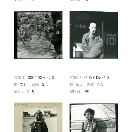
−
−
写真ID
3804-037037-0
写真ID
3605-013576-0
駅
なし
路線
なし
駅
なし
路線
なし
撮影日
不明
撮影日
不明