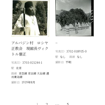
アルバジン村 ロシヤ
−
正教会 現館長ヴィク
写真ID
3702-018935-0
トル僧正
駅
なし
路線
なし
撮影日
不明
写真ID
3703-021244-1
駅
北京
路線
京包線 京古線 大台線 通
州東站線
撮影日
1939年8月
1
2
…
5