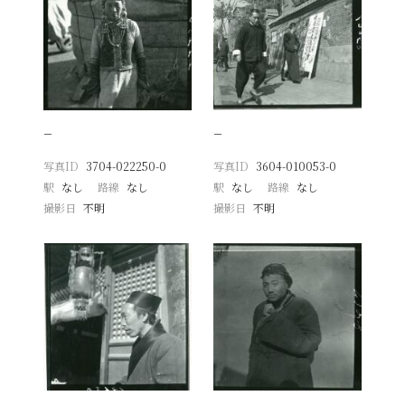
−
−
写真ID
3704-022250-0
写真ID
3604-010053-0
駅
なし
路線
なし
駅
なし
路線
なし
撮影日
不明
撮影日
不明