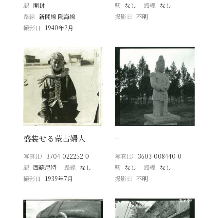
駅
開封
駅
なし
路線
なし
路線
新開線 隴海線
撮影日
不明
撮影日
1940年2月
盛装せる蒙古婦人
−
写真ID
3704-022252-0
写真ID
3603-008440-0
駅
西蘇尼特
路線
なし
駅
なし
路線
なし
撮影日
1939年7月
撮影日
不明