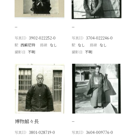
−
−
写真ID
3902-022252-0
写真ID
3704-022246-0
駅
西蘇尼特
路線
なし
駅
なし
路線
なし
撮影日
不明
撮影日
不明
博物館々長
−
写真ID
3801-028719-0
写真ID
3604-009776-0