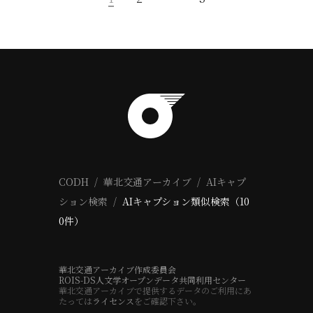
CODH
華北交通アーカイブ
AIキャプ
ション検索
AIキャプション類似検索（10
0件）
華北交通アーカイブ作成委員会
ROIS-DS人文学オープンデータ共同利用センター
華北交通アーカイブで提供するデータのご利用にあ
たっては
ライセンス
をご確認下さい。