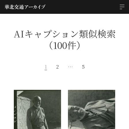
AIキャプション類似検索
（100件）
1
2
…
5