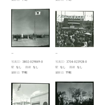
−
−
写真ID
3802-029849-0
写真ID
3704-023928-0
駅
なし
路線
なし
駅
なし
路線
なし
撮影日
不明
撮影日
不明