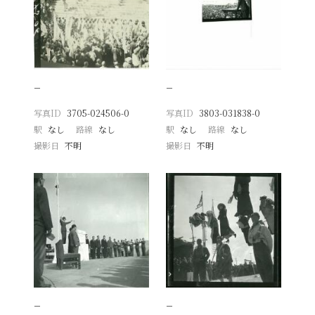
−
−
写真ID
3705-024506-0
写真ID
3803-031838-0
駅
なし
路線
なし
駅
なし
路線
なし
撮影日
不明
撮影日
不明
−
−