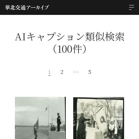
AIキャプション類似検索
（100件）
1
2
…
5