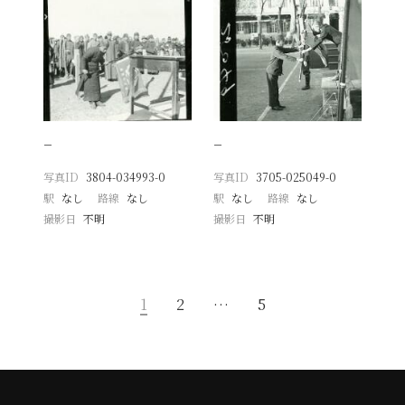
−
−
写真ID
3804-034993-0
写真ID
3705-025049-0
駅
なし
路線
なし
駅
なし
路線
なし
撮影日
不明
撮影日
不明
1
2
…
5