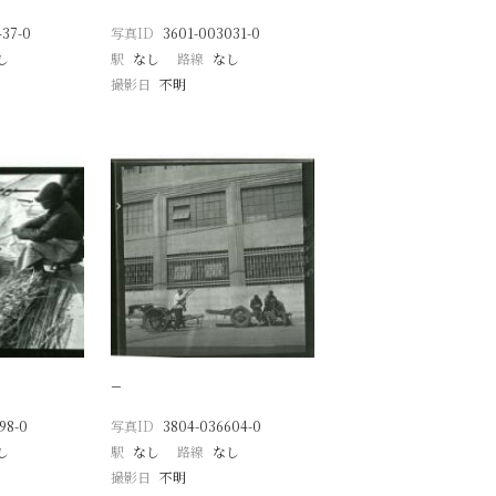
437-0
写真ID
3601-003031-0
し
駅
なし
路線
なし
撮影日
不明
−
98-0
写真ID
3804-036604-0
し
駅
なし
路線
なし
撮影日
不明