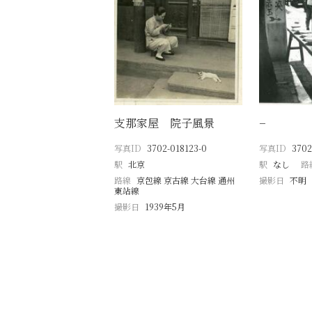
支那家屋 院子風景
−
写真ID
3702-018123-0
写真ID
3702
駅
北京
駅
なし
路
路線
京包線 京古線 大台線 通州
撮影日
不明
東站線
撮影日
1939年5月