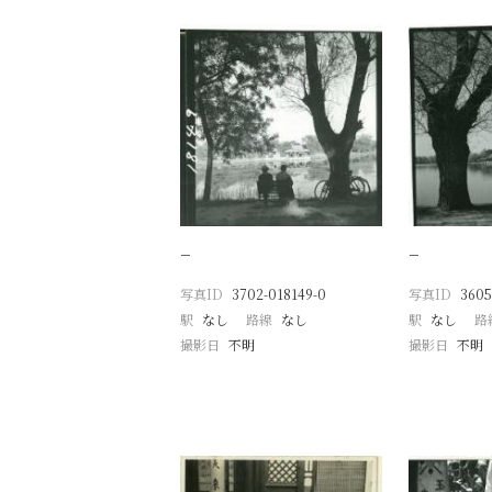
−
−
写真ID
3702-018149-0
写真ID
3605
駅
なし
路線
なし
駅
なし
路
撮影日
不明
撮影日
不明