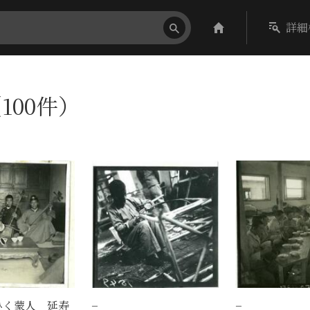
詳細
100件）
ひく蒙人 延寿
−
−