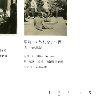
駅前にて改札をまつ苦
力 天津站
98-0
京包線
写真ID
3804-036564-0
駅
天津
路線
京山線 津浦線
撮影日
1941年3月
1
2
3
…
5