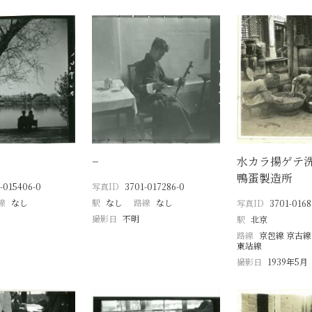
−
水カラ揚ゲテ
鴨蛋製造所
-015406-0
写真ID
3701-017286-0
線
なし
駅
なし
路線
なし
写真ID
3701-0168
撮影日
不明
駅
北京
路線
京包線 京古線
東站線
撮影日
1939年5月