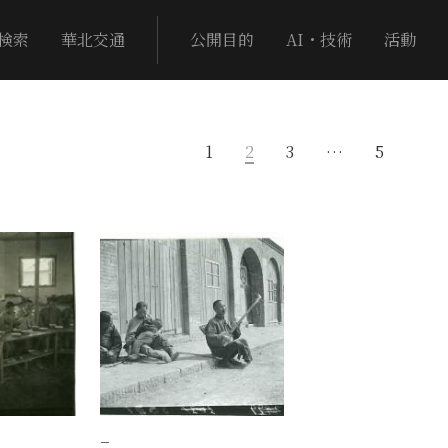
検索
華北交通
公開目的
AI・技術
活動
1
2
3
…
5
−