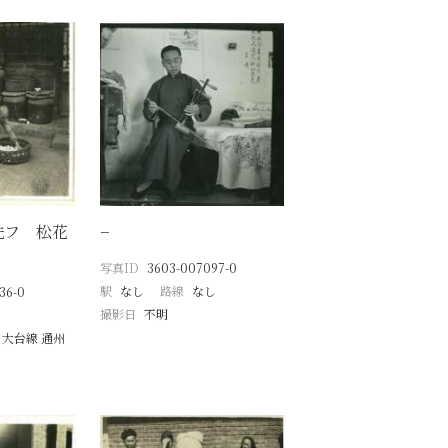
洗フ 松花
−
写真ID
3603-007097-0
駅
なし
路線
なし
36-0
撮影日
不明
 大台線 通州