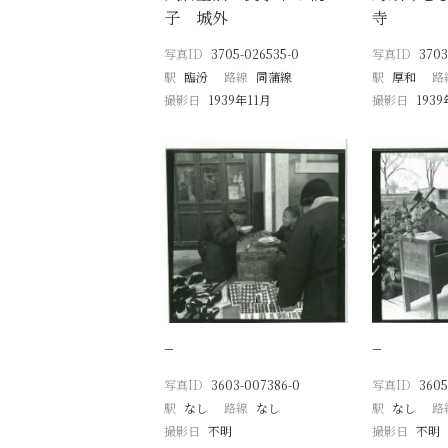
子 城外
寺
写真ID
3705-026535-0
写真ID
3703
駅
臨汾
路線
同蒲線
駅
厚和
路
撮影日
1939年11月
撮影日
1939
−
−
写真ID
3603-007386-0
写真ID
3605
駅
なし
路線
なし
駅
なし
路
撮影日
不明
撮影日
不明