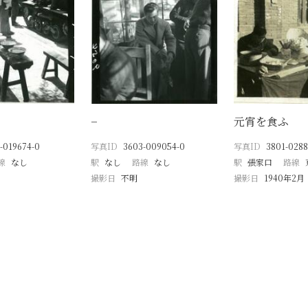
−
元宵を食ふ
-019674-0
写真ID
3603-009054-0
写真ID
3801-0288
線
なし
駅
なし
路線
なし
駅
張家口
路線
撮影日
不明
撮影日
1940年2月