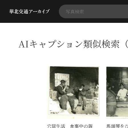
AIキャプション類似検索（
穴居生活 食事中の親
馬頭琴を