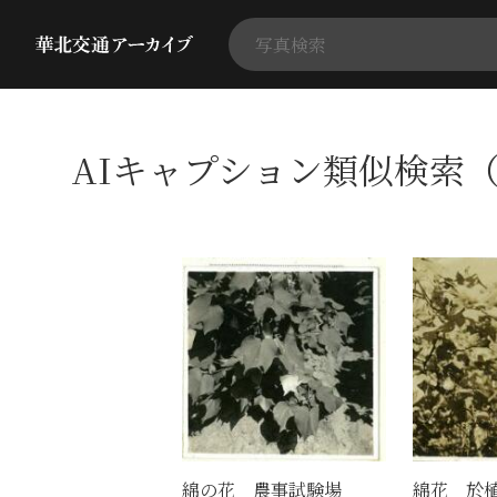
AIキャプション類似検索（
綿の花 農事試験場
綿花 於