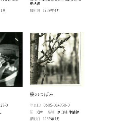
東站線
21日
撮影日
1939年4月
桜のつぼみ
28-0
写真ID
3605-014950-0
し
駅
天津
路線
京山線 津浦線
撮影日
1939年4月