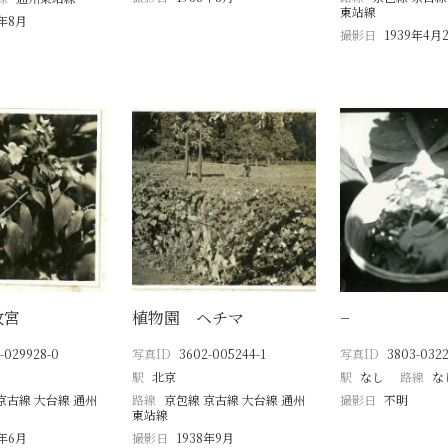
東站線
0年8月
撮影日
1939年4月
故宮
植物園 ヘチマ
−
-029928-0
写真ID
3602-005244-1
写真ID
3803-0322
駅
北京
駅
なし
路線
な
京古線 大台線 通州
路線
京包線 京古線 大台線 通州
撮影日
不明
東站線
0年6月
撮影日
1938年9月