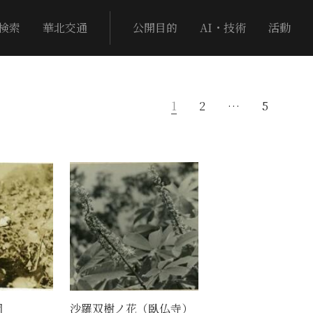
検索
華北交通
公開目的
AI・技術
活動
1
2
…
5
園
沙羅双樹ノ花（臥仏寺）