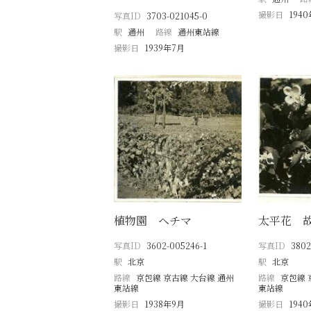
撮影日
194
写真ID
3703-021045-0
駅
通州
路線
通州東站線
撮影日
1939年7月
植物園 ヘチマ
太平花 
写真ID
3602-005246-1
写真ID
3802
駅
北京
駅
北京
路線
京包線 京古線 大台線 通州
路線
京包線 
東站線
東站線
撮影日
1938年9月
撮影日
194