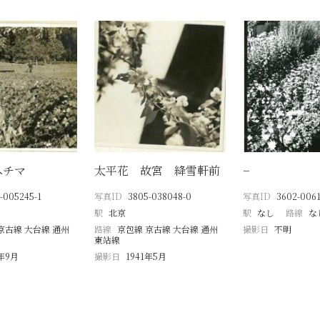
ヘチマ
太平花 故宮 絳雪軒前
−
-005245-1
写真ID
3805-038048-0
写真ID
3602-0061
駅
北京
駅
なし
路線
な
京古線 大台線 通州
路線
京包線 京古線 大台線 通州
撮影日
不明
東站線
8年9月
撮影日
1941年5月