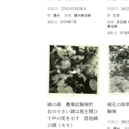
写真ID
3703-021038-0
写真ID
3602
駅
通州
路線
通州東站線
駅
北京
撮影日
1939年7月
路線
京包線 
東站線
撮影日
193
綿の蒴 農事試験場於
棉花の除
右の小さい蒴は苞を開ひ
験場
て中の実を示す 陸地綿
写真ID
3802
の蒴（モモ）
駅
通州
路