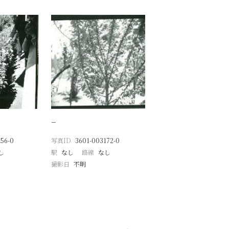
−
56-0
写真ID
3601-003172-0
し
駅
なし
路線
なし
撮影日
不明