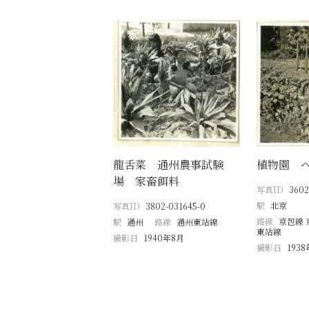
龍舌菜 通州農事試験
植物園 
場 家畜餌料
写真ID
3602
駅
北京
写真ID
3802-031645-0
路線
京包線 
駅
通州
路線
通州東站線
東站線
撮影日
1940年8月
撮影日
193