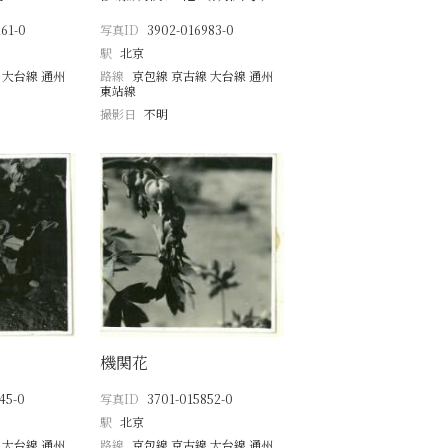
61-0
写真ID
3902-016983-0
駅
北京
 大台線 通州
路線
京包線 京古線 大台線 通州
東站線
撮影日
不明
機関花
45-0
写真ID
3701-015852-0
駅
北京
 大台線 通州
路線
京包線 京古線 大台線 通州