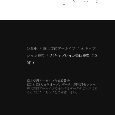
1
2
…
5
CODH
華北交通アーカイブ
AIキャプ
ション検索
AIキャプション類似検索（10
0件）
華北交通アーカイブ作成委員会
ROIS-DS人文学オープンデータ共同利用センター
華北交通アーカイブで提供するデータのご利用にあ
たっては
ライセンス
をご確認下さい。