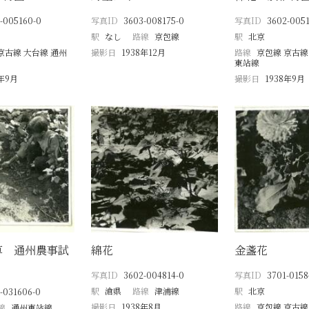
-005160-0
写真ID
3603-008175-0
写真ID
3602-0051
駅
なし
路線
京包線
駅
北京
京古線 大台線 通州
撮影日
1938年12月
路線
京包線 京古線
東站線
8年9月
撮影日
1938年9月
草 通州農事試
綿花
金盞花
写真ID
3602-004814-0
写真ID
3701-0158
駅
滄県
路線
津浦線
駅
北京
-031606-0
撮影日
1938年8月
路線
京包線 京古線
線
通州東站線