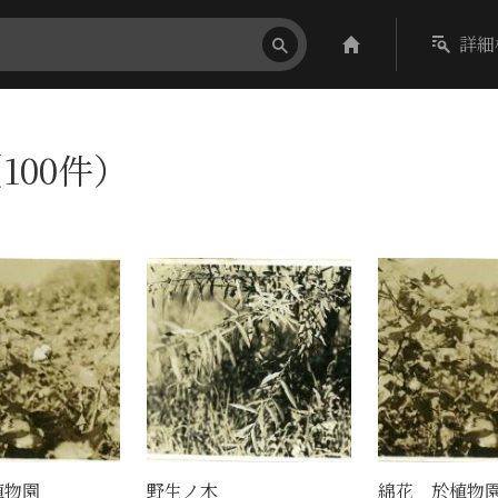
詳細
100件）
植物園
野生ノ木
綿花 於植物