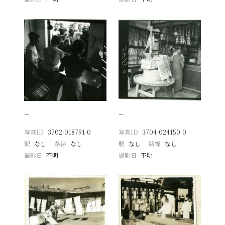
−
−
写真ID
3702-018791-0
写真ID
3704-024150-0
駅
なし
路線
なし
駅
なし
路線
なし
撮影日
不明
撮影日
不明