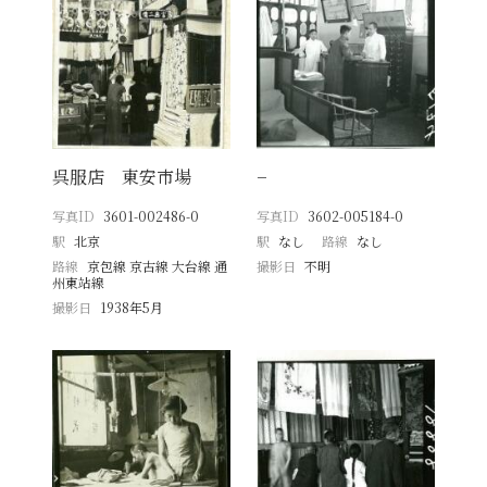
呉服店 東安市場
−
写真ID
3601-002486-0
写真ID
3602-005184-0
駅
北京
駅
なし
路線
なし
路線
京包線 京古線 大台線 通
撮影日
不明
州東站線
撮影日
1938年5月