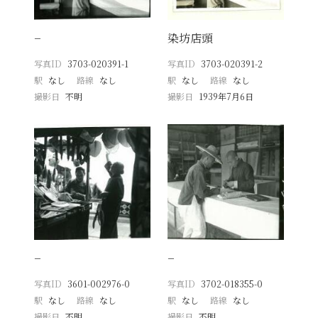
−
染坊店頭
写真ID
3703-020391-1
写真ID
3703-020391-2
駅
なし
路線
なし
駅
なし
路線
なし
撮影日
不明
撮影日
1939年7月6日
−
−
写真ID
3601-002976-0
写真ID
3702-018355-0
駅
なし
路線
なし
駅
なし
路線
なし
撮影日
不明
撮影日
不明