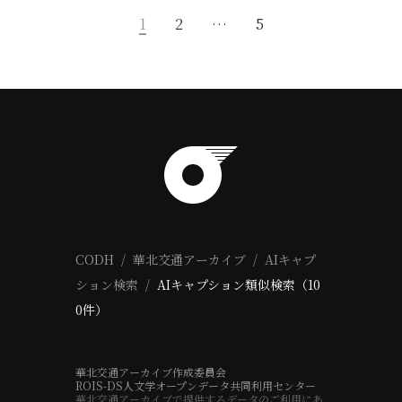
1
2
…
5
CODH
華北交通アーカイブ
AIキャプ
ション検索
AIキャプション類似検索（10
0件）
華北交通アーカイブ作成委員会
ROIS-DS人文学オープンデータ共同利用センター
華北交通アーカイブで提供するデータのご利用にあ