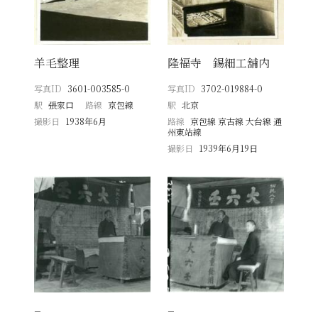
羊毛整理
隆福寺 錫細工舖内
写真ID
3601-003585-0
写真ID
3702-019884-0
駅
張家口
路線
京包線
駅
北京
撮影日
1938年6月
路線
京包線 京古線 大台線 通
州東站線
撮影日
1939年6月19日
−
−