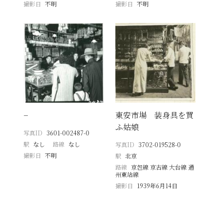
撮影日
不明
撮影日
不明
−
東安市場 装身具を買
ふ姑娘
写真ID
3601-002487-0
駅
なし
路線
なし
写真ID
3702-019528-0
撮影日
不明
駅
北京
路線
京包線 京古線 大台線 通
州東站線
撮影日
1939年6月14日