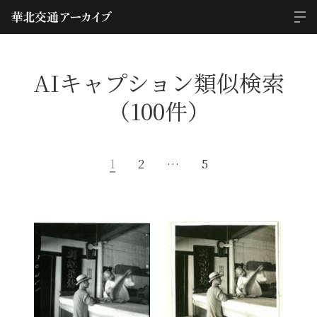
AIキャプション類似検索
（100件）
1
2
…
5