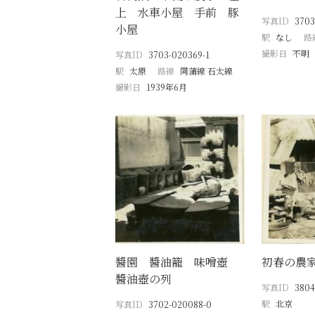
上 水車小屋 手前 豚
写真ID
3703
小屋
駅
なし
路
撮影日
不明
写真ID
3703-020369-1
駅
太原
路線
同蒲線 石太線
撮影日
1939年6月
醬園 醬油籠 味噌壺
初春の農
醬油壺の列
写真ID
3804
駅
北京
写真ID
3702-020088-0