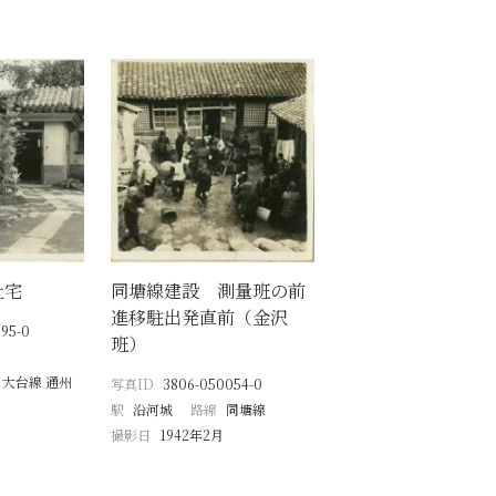
社宅
同塘線建設 測量班の前
進移駐出発直前（金沢
95-0
班）
 大台線 通州
写真ID
3806-050054-0
駅
沿河城
路線
同塘線
撮影日
1942年2月