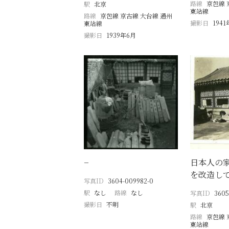
路線
京包線 
駅
北京
東站線
路線
京包線 京古線 大台線 通州
撮影日
194
東站線
撮影日
1939年6月
−
日本人の
を改造し
写真ID
3604-009982-0
駅
なし
路線
なし
写真ID
3605
撮影日
不明
駅
北京
路線
京包線 
東站線