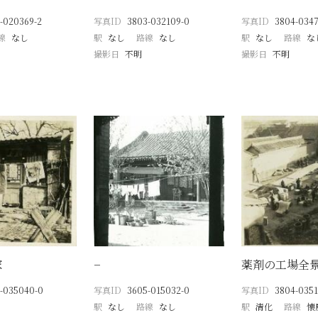
-020369-2
写真ID
3803-032109-0
写真ID
3804-0347
線
なし
駅
なし
路線
なし
駅
なし
路線
な
撮影日
不明
撮影日
不明
家
−
薬剤の工場全
-035040-0
写真ID
3605-015032-0
写真ID
3804-0351
駅
なし
路線
なし
駅
清化
路線
懐