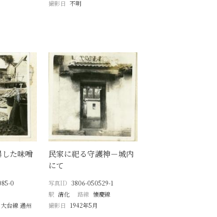
撮影日
不明
曝した味噌
民家に祀る守護神－城内
にて
085-0
写真ID
3806-050529-1
駅
清化
路線
懐慶線
 大台線 通州
撮影日
1942年5月