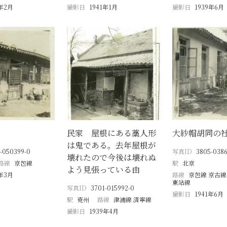
9年2月
撮影日
1941年1月
撮影日
1939年6月
民家 屋根にある藁人形
大紗帽胡同の
は鬼である。去年屋根が
-050399-0
写真ID
3805-0386
壊れたので今後は壊れぬ
路線
京包線
駅
北京
よう見張っている由
2年3月
路線
京包線 京古線
東站線
写真ID
3701-015992-0
撮影日
1941年6月
駅
兗州
路線
津浦線 済寧線
撮影日
1939年4月