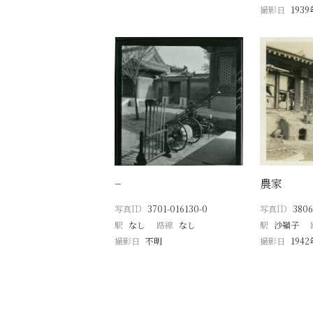
撮影日
193
−
農家
写真ID
3701-016130-0
写真ID
3806
駅
なし
路線
なし
駅
沙嶺子
撮影日
不明
撮影日
194