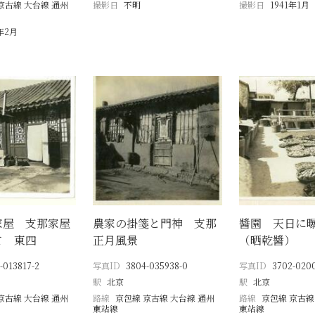
京古線 大台線 通州
撮影日
不明
撮影日
1941年1月
1年2月
家屋 支那家屋
農家の掛箋と門神 支那
醬園 天日に
て 東四
正月風景
（晒乾醬）
-013817-2
写真ID
3804-035938-0
写真ID
3702-020
駅
北京
駅
北京
京古線 大台線 通州
路線
京包線 京古線 大台線 通州
路線
京包線 京古線
東站線
東站線