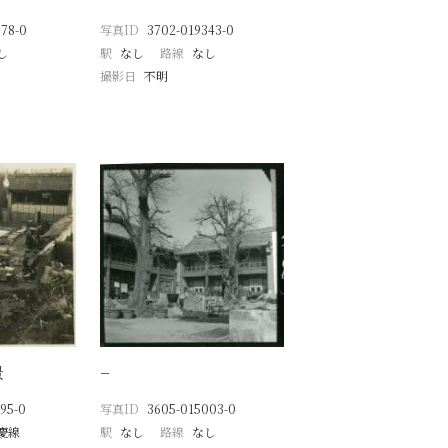
78-0
写真ID
3702-019343-0
し
駅
なし
路線
なし
撮影日
不明
景
−
95-0
写真ID
3605-015003-0
慶線
駅
なし
路線
なし