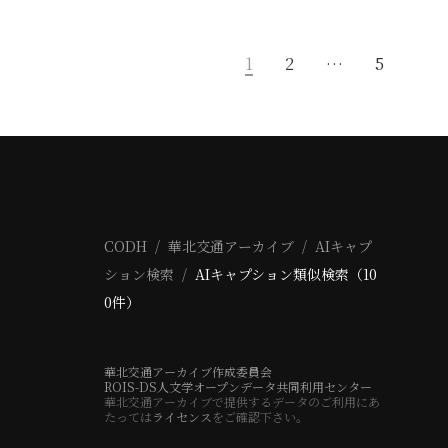
1
2
…
5
CODH
華北交通アーカイブ
AIキャプ
ション検索
AIキャプション類似検索（10
0件）
華北交通アーカイブ作成委員会
ROIS-DS人文学オープンデータ共同利用センター
華北交通アーカイブで提供するデータのご利用にあ
たっては
ライセンス
をご確認下さい。