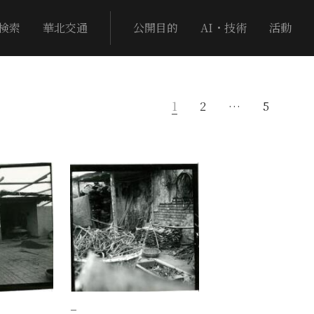
検索
華北交通
公開目的
AI・技術
活動
1
2
…
5
−