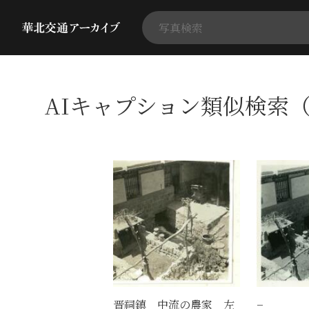
AIキャプション類似検索（
晋祠鎮 中流の農家 左
−