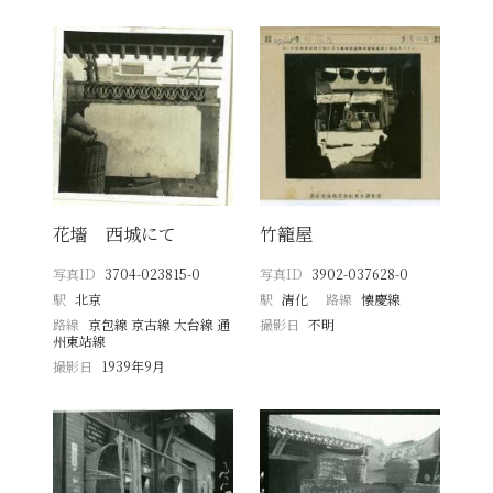
花墻 西城にて
竹籠屋
写真ID
3704-023815-0
写真ID
3902-037628-0
駅
北京
駅
清化
路線
懐慶線
路線
京包線 京古線 大台線 通
撮影日
不明
州東站線
撮影日
1939年9月