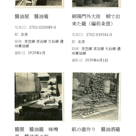
醬油屋 醬油篭
朝陽門外大街 柳で出
来た籠（編荊条筐）
写真ID
3702-020089-0
駅
北京
写真ID
3702-019341-0
路線
京包線 京古線 大台線 通
駅
北京
州東站線
路線
京包線 京古線 大台線 通
撮影日
1939年6月
州東站線
撮影日
1939年6月1日
醬園 醬油籠 味噌
紙の壺作り 醬油酒籠