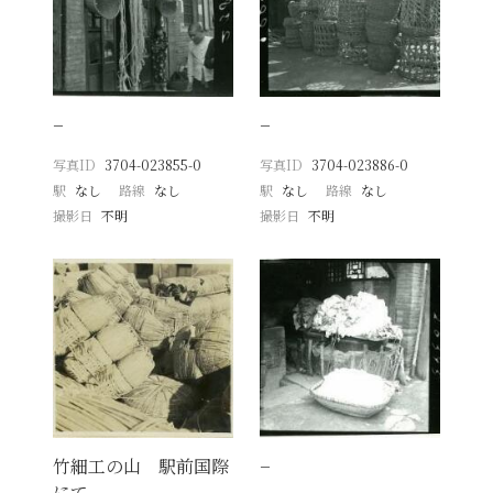
−
−
写真ID
3704-023855-0
写真ID
3704-023886-0
駅
なし
路線
なし
駅
なし
路線
なし
撮影日
不明
撮影日
不明
竹細工の山 駅前国際
−
にて