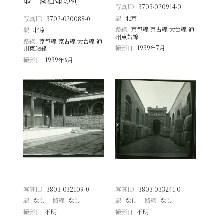
壺 醬油壺の列
写真ID
3703-020914-0
駅
北京
写真ID
3702-020088-0
路線
京包線 京古線 大台線 通
駅
北京
州東站線
路線
京包線 京古線 大台線 通
撮影日
1939年7月
州東站線
撮影日
1939年6月
−
−
写真ID
3803-032109-0
写真ID
3803-033241-0
駅
なし
路線
なし
駅
なし
路線
なし
撮影日
不明
撮影日
不明