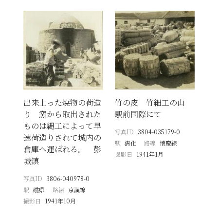
出来上った焼物の荷造
竹の皮 竹細工の山
り 窯から取出された
駅前国際にて
ものは縄工によって早
写真ID
3804-035179-0
速荷造りされて城内の
駅
清化
路線
懐慶線
倉庫へ運ばれる。 彭
撮影日
1941年1月
城鎮
写真ID
3806-040978-0
駅
磁県
路線
京漢線
撮影日
1941年10月