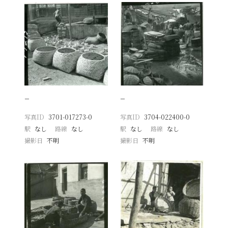
−
−
写真ID
3701-017273-0
写真ID
3704-022400-0
駅
なし
路線
なし
駅
なし
路線
なし
撮影日
不明
撮影日
不明