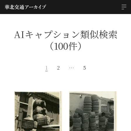
AIキャプション類似検索
（100件）
1
2
…
5