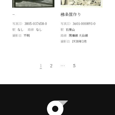
−
柫条筺作り
写真ID
3805-037658-0
写真ID
3601-000893-0
駅
なし
路線
なし
駅
石景山
撮影日
不明
路線
同塘線 大台線
撮影日
1938年3月
1
2
…
5