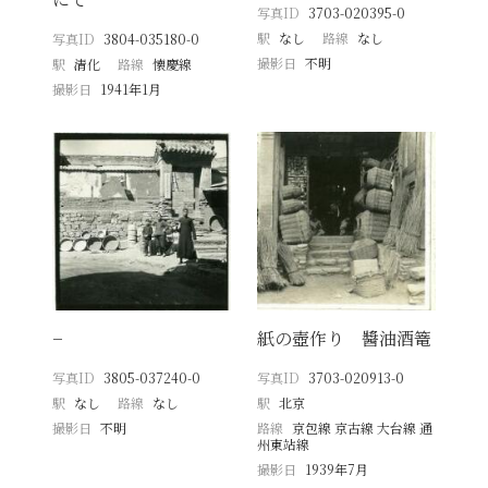
写真ID
3703-020395-0
駅
なし
路線
なし
写真ID
3804-035180-0
撮影日
不明
駅
清化
路線
懐慶線
撮影日
1941年1月
−
紙の壺作り 醬油酒篭
写真ID
3805-037240-0
写真ID
3703-020913-0
駅
なし
路線
なし
駅
北京
撮影日
不明
路線
京包線 京古線 大台線 通
州東站線
撮影日
1939年7月