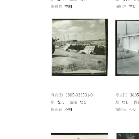
撮影日
不明
撮影日
不明
−
−
写真ID
3805-038501-0
写真ID
3605
駅
なし
路線
なし
駅
なし
路
撮影日
不明
撮影日
不明