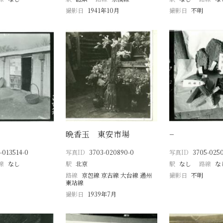
撮影日
1941年10月
撮影日
不明
晩香玉 東安市場
−
-013514-0
写真ID
3703-020890-0
写真ID
3705-025
線
なし
駅
北京
駅
なし
路線
な
路線
京包線 京古線 大台線 通州
撮影日
不明
東站線
撮影日
1939年7月