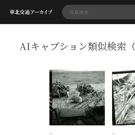
AIキャプション類似検索（
−
−