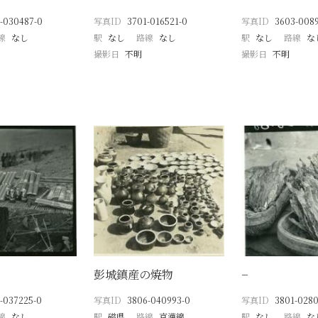
-030487-0
写真ID
3701-016521-0
写真ID
3603-008
線
なし
駅
なし
路線
なし
駅
なし
路線
な
撮影日
不明
撮影日
不明
彭城鎮産の焼物
−
-037225-0
写真ID
3806-040993-0
写真ID
3801-0280
線
なし
駅
磁県
路線
京漢線
駅
なし
路線
な