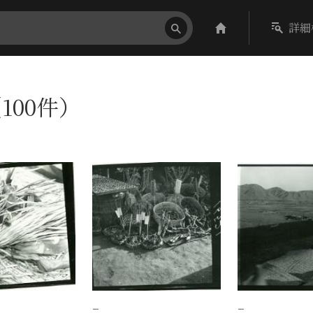
詳細
100件）
−
−