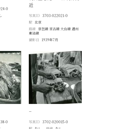
近
924-0
し
写真ID
3703-022021-0
駅
北京
路線
京包線 京古線 大台線 通州
東站線
撮影日
1939年7月
−
38-0
写真ID
3702-020015-0
し
駅
なし
路線
なし