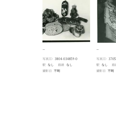
−
−
写真ID
3804-034859-0
写真ID
3705
駅
なし
路線
なし
駅
なし
路
撮影日
不明
撮影日
不明