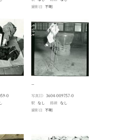
撮影日
不明
−
059-0
写真ID
3604-009757-0
し
駅
なし
路線
なし
撮影日
不明