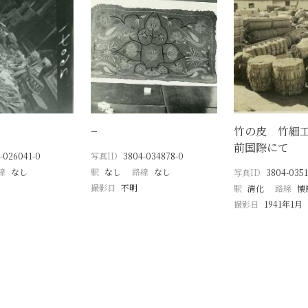
−
竹の皮 竹細
前国際にて
-026041-0
写真ID
3804-034878-0
線
なし
駅
なし
路線
なし
写真ID
3804-0351
撮影日
不明
駅
清化
路線
懐
撮影日
1941年1月