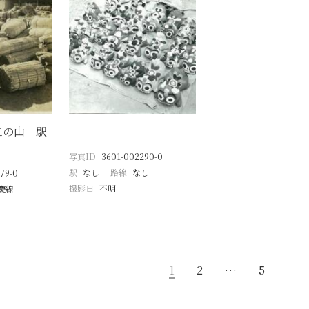
工の山 駅
−
写真ID
3601-002290-0
駅
なし
路線
なし
79-0
撮影日
不明
慶線
1
2
…
5