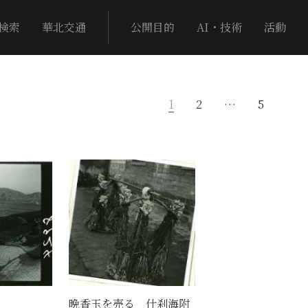
検索
華北交通
公開目的
AI・技術
活動
1
2
…
5
晩香玉を売る 什刹海附