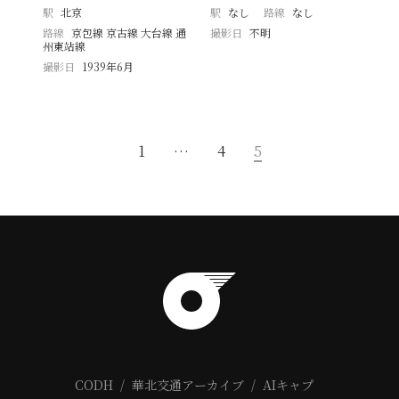
駅
北京
駅
なし
路線
なし
路線
京包線 京古線 大台線 通
撮影日
不明
州東站線
撮影日
1939年6月
1
…
4
5
CODH
華北交通アーカイブ
AIキャプ