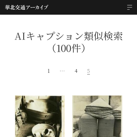
AIキャプション類似検索
（100件）
1
…
4
5