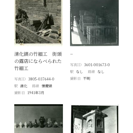
清化鎮の竹細工 街頭
−
の露店にならべられた
写真ID
3601-001673-0
竹細工
駅
なし
路線
なし
撮影日
不明
写真ID
3805-037644-0
駅
清化
路線
懐慶線
撮影日
1941年3月