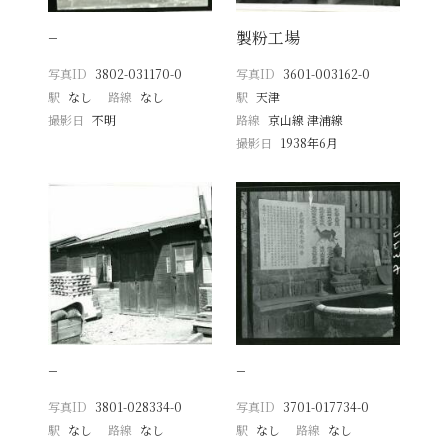
−
製粉工場
写真ID
3802-031170-0
写真ID
3601-003162-0
駅
なし
路線
なし
駅
天津
撮影日
不明
路線
京山線 津浦線
撮影日
1938年6月
−
−
写真ID
3801-028334-0
写真ID
3701-017734-0
駅
なし
路線
なし
駅
なし
路線
なし