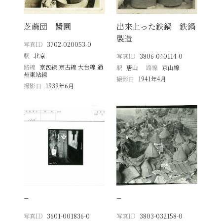
芝蔴団 醬園
出来上った鉄鍋 鉄鍋
製造
写真ID
3702-020053-0
駅
北京
写真ID
3806-040114-0
路線
京包線 京古線 大台線 通
駅
唐山
路線
京山線
州東站線
撮影日
1941年4月
撮影日
1939年6月
−
−
写真ID
3601-001836-0
写真ID
3803-032158-0