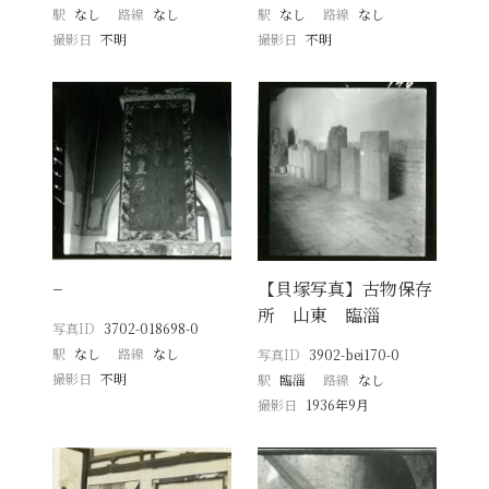
駅
なし
路線
なし
駅
なし
路線
なし
撮影日
不明
撮影日
不明
−
【貝塚写真】古物保存
所 山東 臨淄
写真ID
3702-018698-0
駅
なし
路線
なし
写真ID
3902-bei170-0
撮影日
不明
駅
臨淄
路線
なし
撮影日
1936年9月