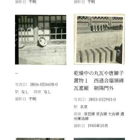
撮影日
不明
撮影日
不明
−
乾燥中の丸瓦や唐獅子
置物１ 西通合瑠璃磚
写真ID
3806-050608-0
瓦窰厰 朝陽門外
駅
なし
路線
なし
撮影日
不明
写真ID
3803-032943-0
駅
北京
路線
京包線 京古線 大台線 通
州東站線
撮影日
1940年10月