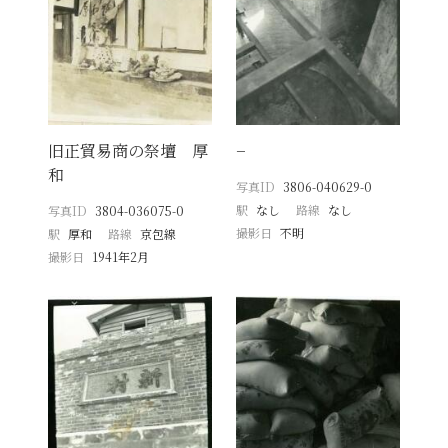
旧正貿易商の祭壇 厚
−
和
写真ID
3806-040629-0
駅
なし
路線
なし
写真ID
3804-036075-0
撮影日
不明
駅
厚和
路線
京包線
撮影日
1941年2月