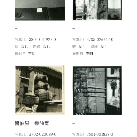
−
−
写真ID
3804-034927-0
写真ID
3705-026642-0
駅
なし
路線
なし
駅
なし
路線
なし
撮影日
不明
撮影日
不明
醬油屋 醬油篭
−
写真ID
3702-020089-0
写真ID
3601-001838-0