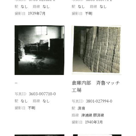
駅
なし
路線
なし
駅
なし
路線
なし
撮影日
1939年7月
撮影日
不明
−
倉庫内部 斉魯マッチ
工場
写真ID
3603-007710-0
駅
なし
路線
なし
写真ID
3801-027994-0
撮影日
不明
駅
済南
路線
津浦線 膠済線
撮影日
1940年3月