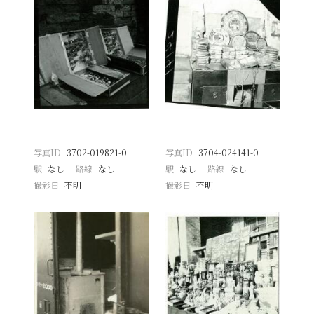
−
−
写真ID
3702-019821-0
写真ID
3704-024141-0
駅
なし
路線
なし
駅
なし
路線
なし
撮影日
不明
撮影日
不明