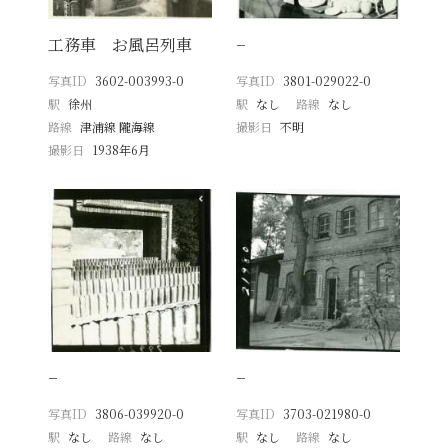
工務車 お風呂列車
−
写真ID
3602-003993-0
写真ID
3801-029022-0
駅
徐州
駅
なし
路線
なし
路線
津浦線 隴海線
撮影日
不明
撮影日
1938年6月
−
−
写真ID
3806-039920-0
写真ID
3703-021980-0
駅
なし
路線
なし
駅
なし
路線
なし