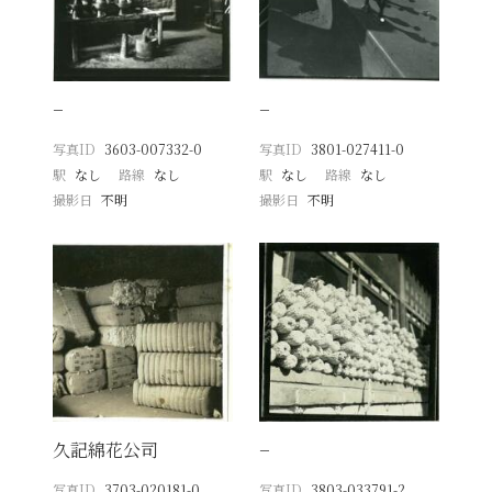
−
−
写真ID
3603-007332-0
写真ID
3801-027411-0
駅
なし
路線
なし
駅
なし
路線
なし
撮影日
不明
撮影日
不明
久記綿花公司
−
写真ID
3703-020181-0
写真ID
3803-033791-2