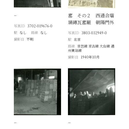
−
窰 その２ 西通合瑠
璃磚瓦窰厰 朝陽門外
写真ID
3702-019676-0
駅
なし
路線
なし
写真ID
3803-032949-0
撮影日
不明
駅
北京
路線
京包線 京古線 大台線 通
州東站線
撮影日
1940年10月
−
−