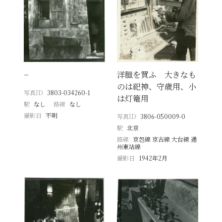
−
洋臘を買ふ 大きなも
のは祀神、守歳用、小
写真ID
3803-034260-1
は灯篭用
駅
なし
路線
なし
撮影日
不明
写真ID
3806-050009-0
駅
北京
路線
京包線 京古線 大台線 通
州東站線
撮影日
1942年2月