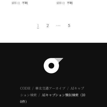
撮影日
不明
撮影日
不明
1
2
…
5
CODH
華北交通アーカイブ
AIキャプ
ション検索
AIキャプション類似検索（10
0件）