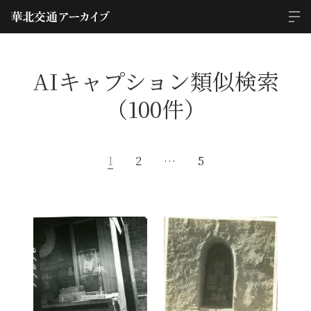
AIキャプション類似検索
（100件）
1
2
…
5