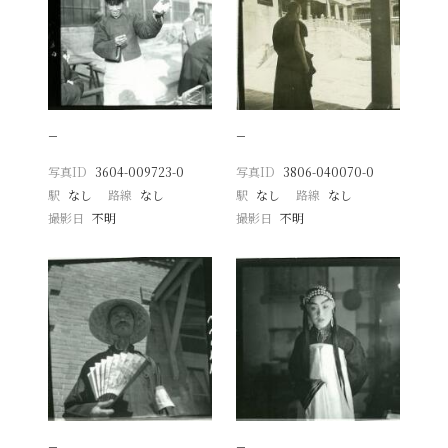
−
−
写真ID
3604-009723-0
写真ID
3806-040070-0
駅
なし
路線
なし
駅
なし
路線
なし
撮影日
不明
撮影日
不明
−
−