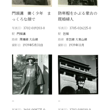
門頭溝 働く少年 ま
防寒帽をかぶる蒙古の
っくろな顔で
既婚婦人
写真ID
3702-019203-0
写真ID
3705-026225-0
駅
門頭溝
駅
包頭
路線
同塘線 大台線
路線
京包線 大青山線
撮影日
1939年5月31日
撮影日
1939年11月
−
−
写真ID
3604-009775-0
写真ID
3702-019310-0