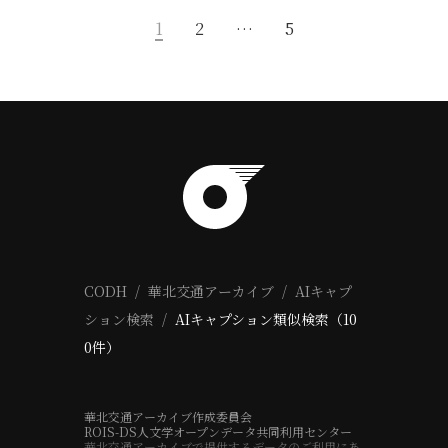
1
2
…
5
CODH
華北交通アーカイブ
AIキャプ
ション検索
AIキャプション類似検索（10
0件）
華北交通アーカイブ作成委員会
ROIS-DS人文学オープンデータ共同利用センター
華北交通アーカイブで提供するデータのご利用にあ