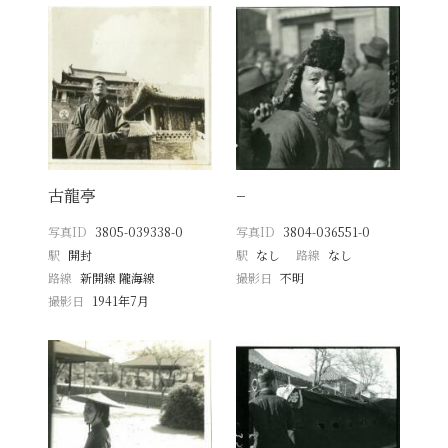
古龍亭
−
写真ID
3805-039338-0
写真ID
3804-036551-0
駅
開封
駅
なし
路線
なし
路線
新開線 隴海線
撮影日
不明
撮影日
1941年7月