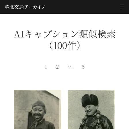
AIキャプション類似検索
（100件）
1
2
…
5