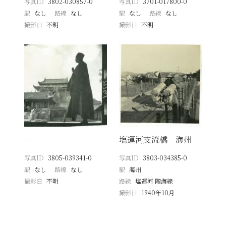
写真ID
3802-030857-0
写真ID
3701-017800-0
駅
なし
路線
なし
駅
なし
路線
なし
撮影日
不明
撮影日
不明
−
塩運河支流橋 海州
写真ID
3805-039341-0
写真ID
3803-034385-0
駅
なし
路線
なし
駅
海州
撮影日
不明
路線
塩運河 隴海線
撮影日
1940年10月