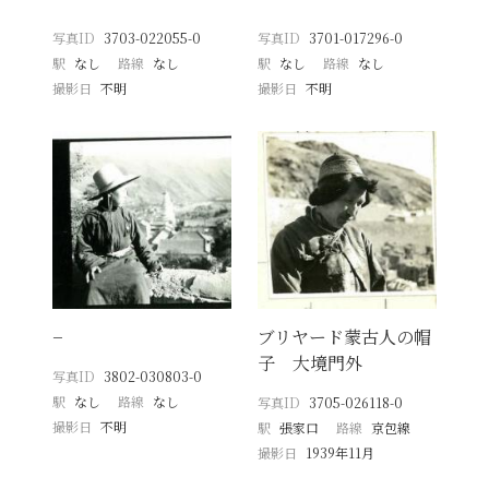
写真ID
3703-022055-0
写真ID
3701-017296-0
駅
なし
路線
なし
駅
なし
路線
なし
撮影日
不明
撮影日
不明
−
ブリヤード蒙古人の帽
子 大境門外
写真ID
3802-030803-0
駅
なし
路線
なし
写真ID
3705-026118-0
撮影日
不明
駅
張家口
路線
京包線
撮影日
1939年11月