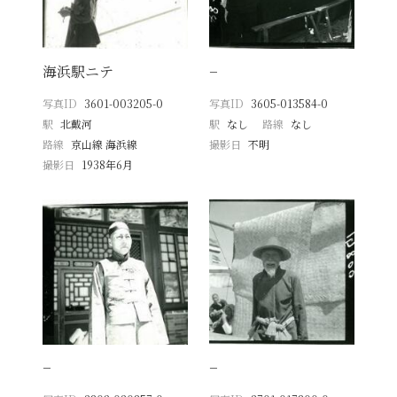
海浜駅ニテ
−
写真ID
3601-003205-0
写真ID
3605-013584-0
駅
北戴河
駅
なし
路線
なし
路線
京山線 海浜線
撮影日
不明
撮影日
1938年6月
−
−