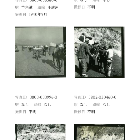
撮影日
不明
駅
羊角溝
路線
小清河
撮影日
1940年9月
−
−
写真ID
3803-033996-0
写真ID
3802-030460-0
駅
なし
路線
なし
駅
なし
路線
なし
撮影日
不明
撮影日
不明