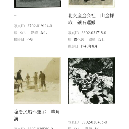
−
北支産金会社 山金採
取 礦石運搬
写真ID
3702-019194-0
駅
なし
路線
なし
写真ID
3802-031718-0
撮影日
不明
駅
遵化県
路線
なし
撮影日
1940年8月
塩を民船へ運ぶ 羊角
−
溝
写真ID
3802-030456-0
駅
なし
路線
なし
写真ID
3805-038580-0