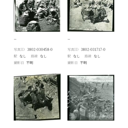
−
−
写真ID
3802-030458-0
写真ID
3802-031717-0
駅
なし
路線
なし
駅
なし
路線
なし
撮影日
不明
撮影日
不明
−
−