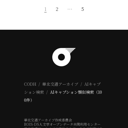
1
2
…
5
CODH
華北交通アーカイブ
AIキャプ
ション検索
AIキャプション類似検索（10
0件）
華北交通アーカイブ作成委員会
ROIS-DS人文学オープンデータ共同利用センター