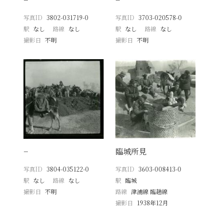
写真ID
3802-031719-0
写真ID
3703-020578-0
駅
なし
路線
なし
駅
なし
路線
なし
撮影日
不明
撮影日
不明
−
臨城所見
写真ID
3804-035122-0
写真ID
3603-008413-0
駅
なし
路線
なし
駅
臨城
撮影日
不明
路線
津浦線 臨趙線
撮影日
1938年12月