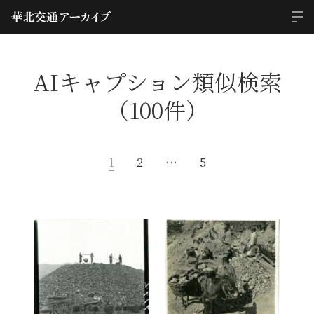
AIキャプション類似検索
（100件）
1
2
…
5