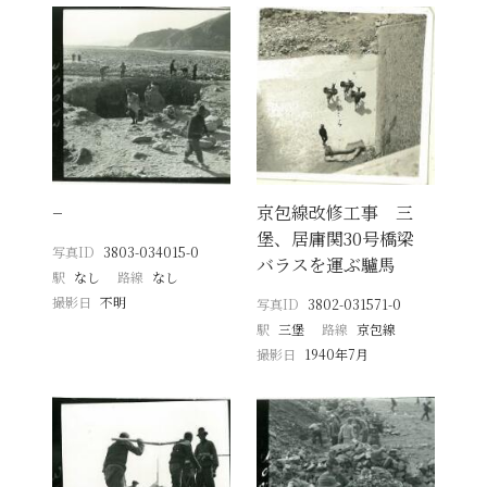
−
京包線改修工事 三
堡、居庸関30号橋梁
写真ID
3803-034015-0
バラスを運ぶ驢馬
駅
なし
路線
なし
撮影日
不明
写真ID
3802-031571-0
駅
三堡
路線
京包線
撮影日
1940年7月