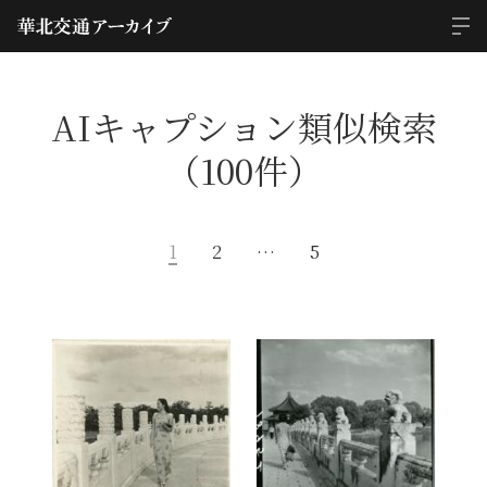
AIキャプション類似検索
（100件）
1
2
…
5