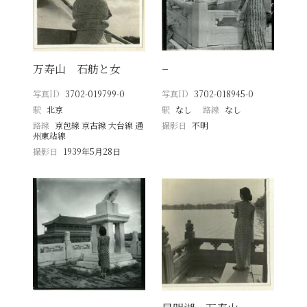
万寿山 石舫と女
−
写真ID
3702-019799-0
写真ID
3702-018945-0
駅
北京
駅
なし
路線
なし
路線
京包線 京古線 大台線 通
撮影日
不明
州東站線
撮影日
1939年5月28日