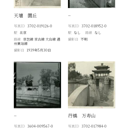
天壇 圜丘
−
写真ID
3702-019126-0
写真ID
3702-018952-0
駅
北京
駅
なし
路線
なし
路線
京包線 京古線 大台線 通
撮影日
不明
州東站線
撮影日
1939年5月30日
−
荇橋 万寿山
写真ID
3604-009567-0
写真ID
3702-017984-0