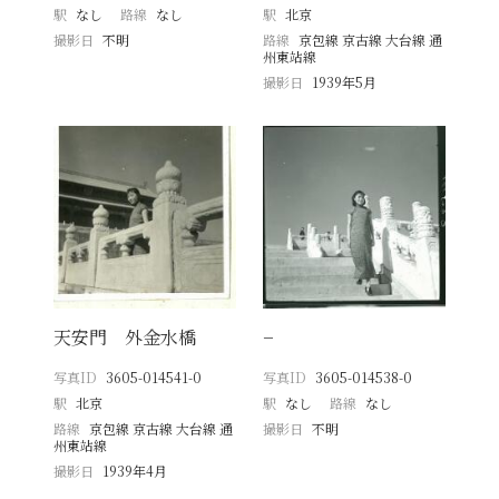
駅
なし
路線
なし
駅
北京
撮影日
不明
路線
京包線 京古線 大台線 通
州東站線
撮影日
1939年5月
天安門 外金水橋
−
写真ID
3605-014541-0
写真ID
3605-014538-0
駅
北京
駅
なし
路線
なし
路線
京包線 京古線 大台線 通
撮影日
不明
州東站線
撮影日
1939年4月