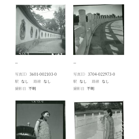
−
−
写真ID
3601-002103-0
写真ID
3704-022973-0
駅
なし
路線
なし
駅
なし
路線
なし
撮影日
不明
撮影日
不明