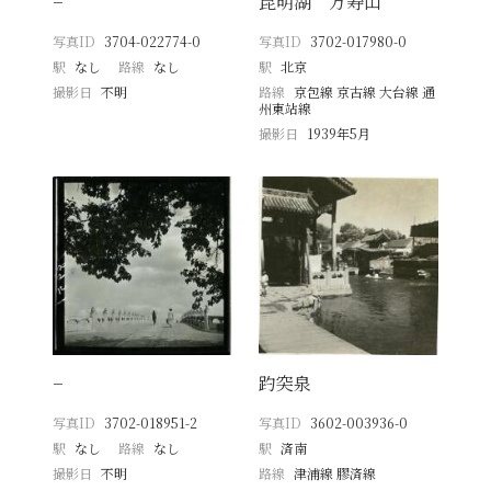
−
昆明湖 万寿山
写真ID
3704-022774-0
写真ID
3702-017980-0
駅
なし
路線
なし
駅
北京
撮影日
不明
路線
京包線 京古線 大台線 通
州東站線
撮影日
1939年5月
−
趵突泉
写真ID
3702-018951-2
写真ID
3602-003936-0
駅
なし
路線
なし
駅
済南
撮影日
不明
路線
津浦線 膠済線