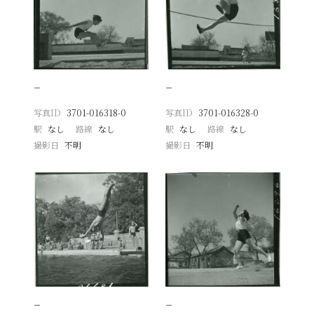
−
−
写真ID
3701-016318-0
写真ID
3701-016328-0
駅
なし
路線
なし
駅
なし
路線
なし
撮影日
不明
撮影日
不明
−
−