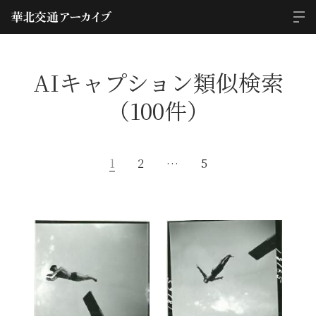
AIキャプション類似検索
（100件）
1
2
…
5