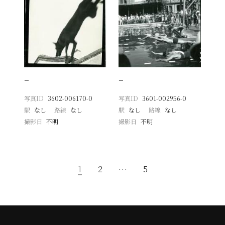
−
−
写真ID
3602-006170-0
写真ID
3601-002956-0
駅
なし
路線
なし
駅
なし
路線
なし
撮影日
不明
撮影日
不明
1
2
…
5