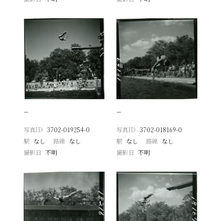
−
−
写真ID
3702-019254-0
写真ID
3702-018169-0
駅
なし
路線
なし
駅
なし
路線
なし
撮影日
不明
撮影日
不明