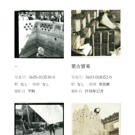
−
蒙古貿易
写真ID
3605-013530-0
写真ID
3603-008152-0
駅
なし
路線
なし
駅
なし
路線
京包線
撮影日
不明
撮影日
1938年12月