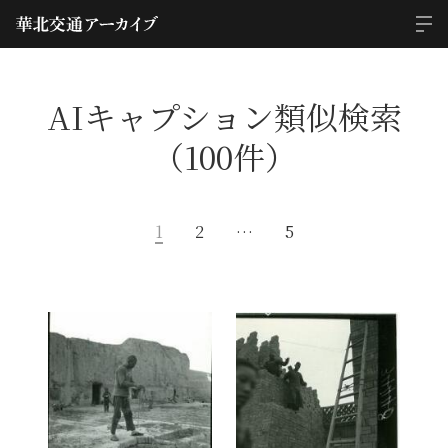
AIキャプション類似検索
（100件）
1
2
…
5