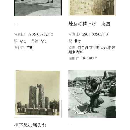
−
煉瓦の積上げ 東四
写真ID
3805-038624-0
写真ID
3804-035054-0
駅
なし
路線
なし
駅
北京
撮影日
不明
路線
京包線 京古線 大台線 通
州東站線
撮影日
1941年2月
桐下駄の風入れ
−