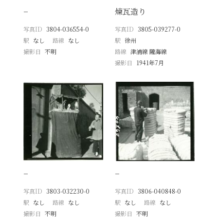
−
煉瓦造り
写真ID
3804-036554-0
写真ID
3805-039277-0
駅
なし
路線
なし
駅
徐州
撮影日
不明
路線
津浦線 隴海線
撮影日
1941年7月
−
−
写真ID
3803-032230-0
写真ID
3806-040848-0
駅
なし
路線
なし
駅
なし
路線
なし
撮影日
不明
撮影日
不明