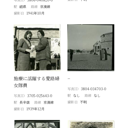
駅
磁県
路線
京漢線
撮影日
1941年10月
施療に活躍する愛路婦
−
女隊員
写真ID
3804-034703-0
駅
なし
路線
なし
写真ID
3705-025643-0
撮影日
不明
駅
長辛店
路線
京漢線
撮影日
1939年12月