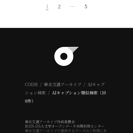
1
2
…
5
CODH
華北交通アーカイブ
AIキャプ
ション検索
AIキャプション類似検索（10
0件）
華北交通アーカイブ作成委員会
ROIS-DS人文学オープンデータ共同利用センター
華北交通アーカイブで提供するデータのご利用にあ