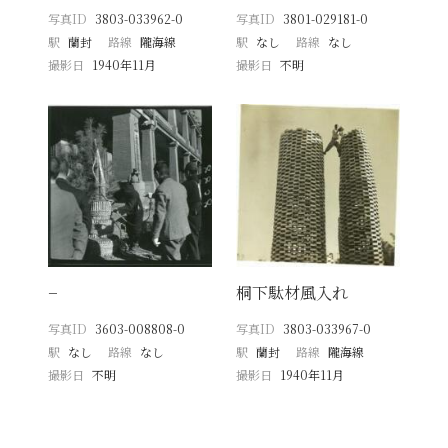
写真ID
3803-033962-0
写真ID
3801-029181-0
駅
蘭封
路線
隴海線
駅
なし
路線
なし
撮影日
1940年11月
撮影日
不明
−
桐下駄材風入れ
写真ID
3603-008808-0
写真ID
3803-033967-0
駅
なし
路線
なし
駅
蘭封
路線
隴海線
撮影日
不明
撮影日
1940年11月