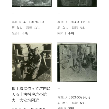
−
−
写真ID
3701-017891-0
写真ID
3803-034448-0
駅
なし
路線
なし
駅
なし
路線
なし
撮影日
不明
撮影日
不明
捲上機に依って坑内に
−
入る土法採炭坑の坑
写真ID
3603-008347-2
夫 大安坑附近
駅
なし
路線
なし
撮影日
不明
写真ID
3806-040820-0