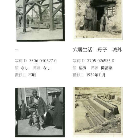
−
穴居生活 母子 城外
写真ID
3806-040627-0
写真ID
3705-026536-0
駅
なし
路線
なし
駅
臨汾
路線
同蒲線
撮影日
不明
撮影日
1939年11月