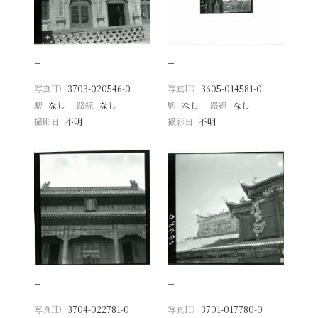
−
−
写真ID
3703-020546-0
写真ID
3605-014581-0
駅
なし
路線
なし
駅
なし
路線
なし
撮影日
不明
撮影日
不明
−
−
写真ID
3704-022781-0
写真ID
3701-017780-0