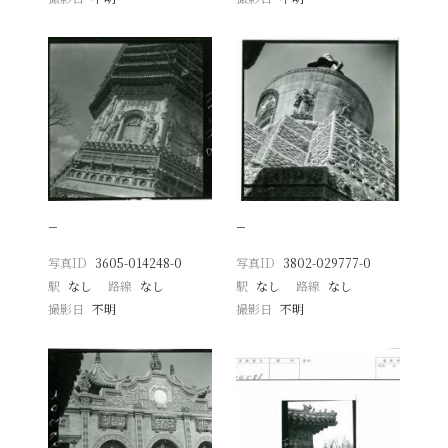
−
−
写真ID
3605-014248-0
写真ID
3802-029777-0
駅
なし
路線
なし
駅
なし
路線
なし
撮影日
不明
撮影日
不明