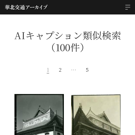
AIキャプション類似検索
（100件）
1
2
…
5