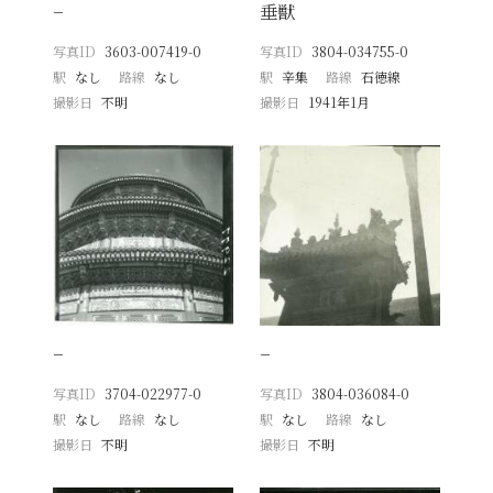
−
垂獣
写真ID
3603-007419-0
写真ID
3804-034755-0
駅
なし
路線
なし
駅
辛集
路線
石徳線
撮影日
不明
撮影日
1941年1月
−
−
写真ID
3704-022977-0
写真ID
3804-036084-0
駅
なし
路線
なし
駅
なし
路線
なし
撮影日
不明
撮影日
不明