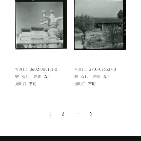
−
−
写真ID
3602-006161-0
写真ID
3701-016537-0
駅
なし
路線
なし
駅
なし
路線
なし
撮影日
不明
撮影日
不明
1
2
…
5