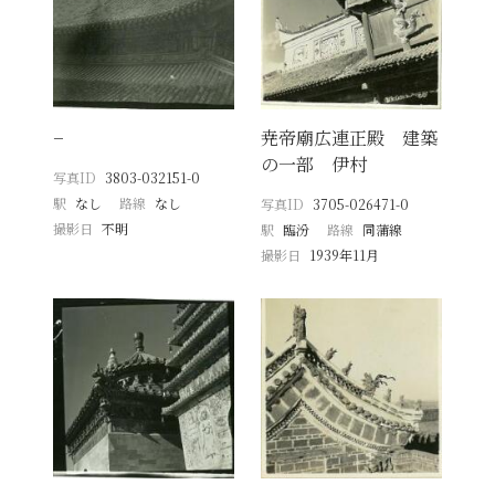
−
尭帝廟広連正殿 建築
の一部 伊村
写真ID
3803-032151-0
駅
なし
路線
なし
写真ID
3705-026471-0
撮影日
不明
駅
臨汾
路線
同蒲線
撮影日
1939年11月