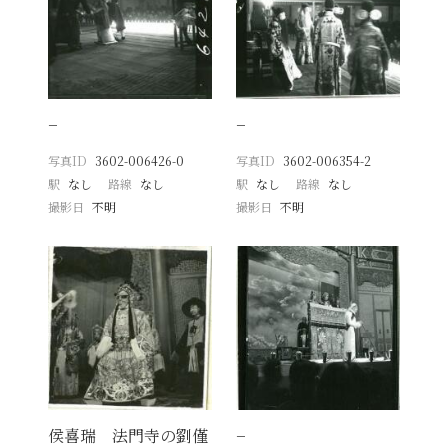
−
−
写真ID
3602-006426-0
写真ID
3602-006354-2
駅
なし
路線
なし
駅
なし
路線
なし
撮影日
不明
撮影日
不明
侯喜瑞 法門寺の劉僅
−