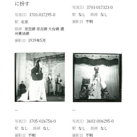
に扮す
写真ID
3701-017323-0
駅
なし
路線
なし
写真ID
3701-017295-0
撮影日
不明
駅
北京
路線
京包線 京古線 大台線 通
州東站線
撮影日
1939年5月
−
−
写真ID
3705-026756-0
写真ID
3602-006295-0
駅
なし
路線
なし
駅
なし
路線
なし
撮影日
不明
撮影日
不明