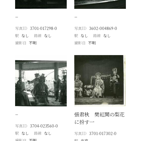
−
−
写真ID
3701-017298-0
写真ID
3602-004869-0
駅
なし
路線
なし
駅
なし
路線
なし
撮影日
不明
撮影日
不明
−
張君秋 樊紅関の梨花
に扮す一
写真ID
3704-023560-0
駅
なし
路線
なし
写真ID
3701-017302-0
撮影日
不明
駅
北京