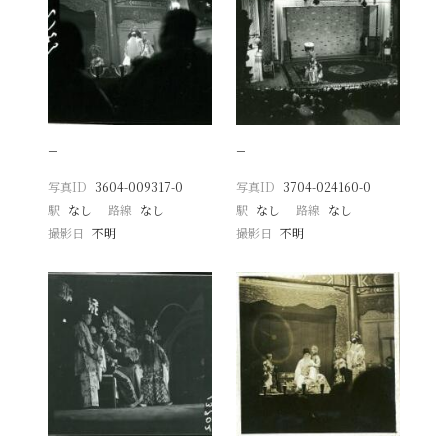
−
−
写真ID
3604-009317-0
写真ID
3704-024160-0
駅
なし
路線
なし
駅
なし
路線
なし
撮影日
不明
撮影日
不明