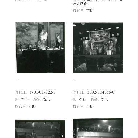
州東站線
撮影日
不明
−
−
写真ID
3701-017322-0
写真ID
3602-004866-0
駅
なし
路線
なし
駅
なし
路線
なし
撮影日
不明
撮影日
不明