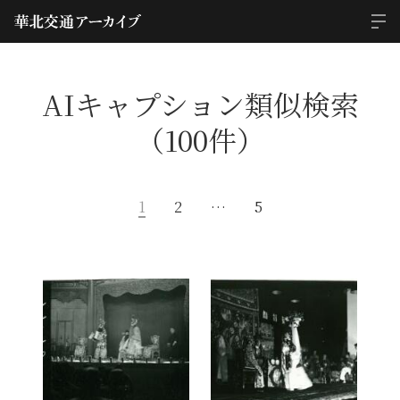
AIキャプション類似検索
（100件）
1
2
…
5