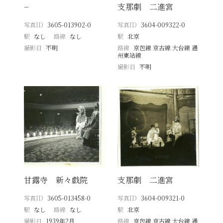
−
支那劇 二進宮
写真ID
3605-013902-0
写真ID
3604-009322-0
駅
なし
路線
なし
駅
北京
撮影日
不明
路線
京包線 京古線 大台線 通
州東站線
撮影日
不明
甘露寺 新々戯院
支那劇 二進宮
写真ID
3605-013458-0
写真ID
3604-009321-0
駅
なし
路線
なし
駅
北京
撮影日
1939年2月
路線
京包線 京古線 大台線 通