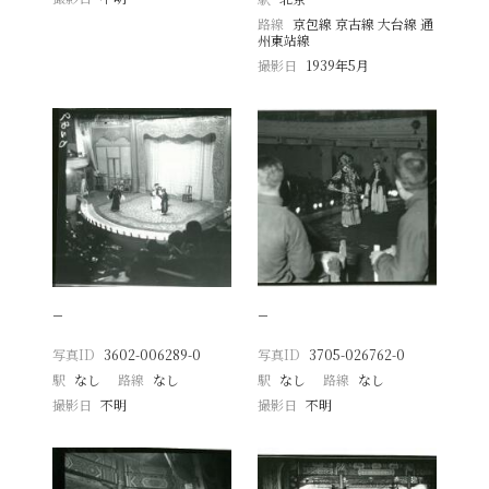
路線
京包線 京古線 大台線 通
州東站線
撮影日
1939年5月
−
−
写真ID
3602-006289-0
写真ID
3705-026762-0
駅
なし
路線
なし
駅
なし
路線
なし
撮影日
不明
撮影日
不明